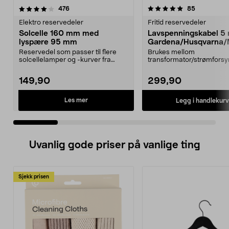
5.0 av 5 stjerner
anmeldelser
4.5 av 5 stjerner
anmeldelse
476
85
Elektro reservedeler
Fritid reservedeler
Solcelle 160 mm med
Lavspenningskabel 5
lyspære 95 mm
Gardena/Husqvarna/
ch/Flymo
Reservedel som passer til flere
Brukes mellom
solcellelamper og -kurver fra
transformator/strømforsy
Northlight. Solcel...
ladestasjon.Til bl.a. robotg
149,90
299,90
Les mer
Legg i handlekurv
Uvanlig gode priser på vanlige ting
Sjekk prisen