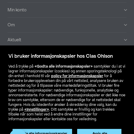
Min konto
Om
Aktuelt
Våre selskaper
Vi bruker informasjonskapsler hos Clas Ohlson
Ved å trykke på
«Godta alle informasjonskapsler»
samtykker du i at vi
Finn din butikk
lagrer informasjonskapsler (cookies) og annen sporingsteknologi på
din enhet i henhold til vår
policy for informasjonskapsler
for å
forbedre brukeropplevelsen din på vårt nettsted, analysere bruken av
SE
NO
FI
nettstedet og for å tilpasse våre markedsføringstiltak. Vi bruker fire
typer informasjonskapsler: nødvendige, funksjonelle, analytiske og
annonserelaterte. For nødvendige informasjonskapsler er det ikke noe
krav om samtykke, ettersom de er nødvendige for at nettstedet skal
fungere. Hvis du istedenfor ønsker å skreddersy dine valg, kan du
trykke på
«Innstillinger»
. Ditt samtykke er frivillig og kan trekkes
tilbake når som helst ved å endre dine innstillinger for
informasjonskapsler eller kontakte oss for veiledning.
Privacy statement
Medlemsvilkår
Kjøpsvilkår
For bedrifter
Endre til priser ekskl. moms
Produktet har utgått
Godta alle informasjonskapsler
Avvis alle