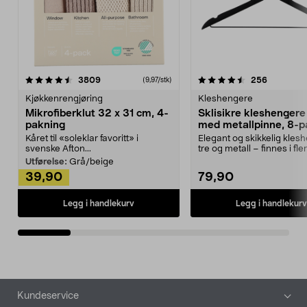
4.5av 5 stjerner
anmeldelser
4.5av 5 stjerner
anmeldels
3809
256
(9,97/stk)
Kjøkkenrengjøring
Kleshengere
Mikrofiberklut 32 x 31 cm, 4-
Sklisikre kleshengere 
pakning
med metallpinne, 8-p
Kåret til «soleklar favoritt» i
Elegant og skikkelig kles
svenske Afton...
tre og metall – finnes i fle
Kleshe...
Utførelse:
Grå/beige
39,90
79,90
Legg i handlekurv
Legg i handlekurv
Bunntekst
Kundeservice