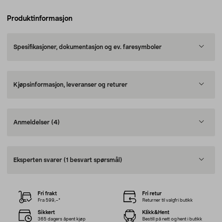
Produktinformasjon
Spesifikasjoner, dokumentasjon og ev. faresymboler
Kjøpsinformasjon, leveranser og returer
Anmeldelser
(4)
Eksperten svarer
(1 besvart spørsmål)
Fri frakt
Fri retur
Fra 599,–*
Returner til valgfri butikk
Sikkert
Klikk&Hent
365 dagers åpent kjøp
Bestill på nett og hent i butikk