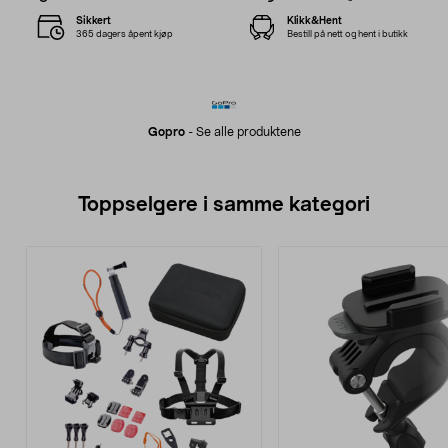
Sikkert
Klikk&Hent
365 dagers åpent kjøp
Bestill på nett og hent i butikk
Gopro
-
Se alle produktene
Toppselgere i samme kategori