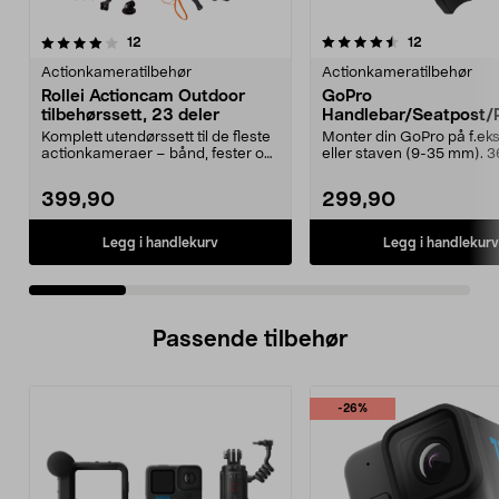
4.5 av 5 stjerner
anmeldelser
4.5 av 5 stjerner
anmeldelse
12
12
Actionkameratilbehør
Actionkameratilbehør
Rollei Actioncam Outdoor
GoPro
tilbehørssett, 23 deler
Handlebar/Seatpost/
Mount, rør/styrefeste.
Komplett utendørssett til de fleste
Monter din GoPro på f.eks.
actionkameraer – bånd, fester og
eller staven (9-35 mm). 
selfiestang...
graders roterende ...
399,90
299,90
Legg i handlekurv
Legg i handlekurv
Passende tilbehør
-26%