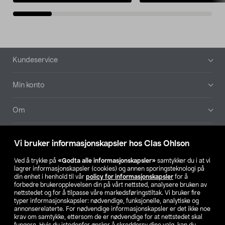
Bunntekst
Kundeservice
Min konto
Om
Aktuelt
Vi bruker informasjonskapsler hos Clas Ohlson
Våre selskaper
Ved å trykke på
«Godta alle informasjonskapsler»
samtykker du i at vi
lagrer informasjonskapsler (cookies) og annen sporingsteknologi på
din enhet i henhold til vår
policy for informasjonskapsler
for å
Finn din butikk
forbedre brukeropplevelsen din på vårt nettsted, analysere bruken av
nettstedet og for å tilpasse våre markedsføringstiltak. Vi bruker fire
typer informasjonskapsler: nødvendige, funksjonelle, analytiske og
annonserelaterte. For nødvendige informasjonskapsler er det ikke noe
SE
NO
FI
krav om samtykke, ettersom de er nødvendige for at nettstedet skal