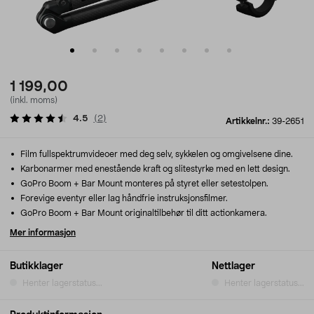
1 199,00
(inkl. moms)
4.5
(
2
)
Artikkelnr.:
39-2651
Film fullspektrumvideoer med deg selv, sykkelen og omgivelsene dine.
Karbonarmer med enestående kraft og slitestyrke med en lett design.
GoPro Boom + Bar Mount monteres på styret eller setestolpen.
Forevige eventyr eller lag håndfrie instruksjonsfilmer.
GoPro Boom + Bar Mount originaltilbehør til ditt actionkamera.
Mer informasjon
Butikklager
Nettlager
Henter lagerstatus...
Henter lagerstatus...