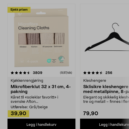
Sjekk prisen
4.5av 5 stjerner
anmeldelser
4.5av 5 stjerner
anmeldels
3809
256
(9,97/stk)
Kjøkkenrengjøring
Kleshengere
Mikrofiberklut 32 x 31 cm, 4-
Sklisikre kleshengere 
pakning
med metallpinne, 8-p
Kåret til «soleklar favoritt» i
Elegant og skikkelig kles
svenske Afton...
tre og metall – finnes i fle
Kleshe...
Utførelse:
Grå/beige
39,90
79,90
Legg i handlekurv
Legg i handlekurv