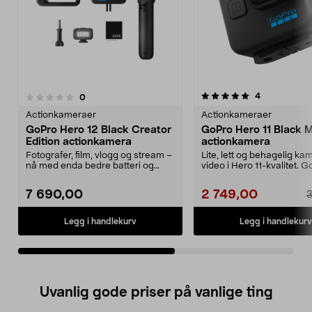
5.0av 5 stjerner
4.5av 5 stjerner
anmeldelser
4
anmeldelser
0
Actionkameraer
Actionkameraer
GoPro Hero 12 Black Creator
GoPro Hero 11 Black M
Edition actionkamera
actionkamera
Fotografer, film, vlogg og stream –
Lite, lett og behagelig k
nå med enda bedre batteri og
video i Hero 11-kvalitet. 
videostabiliser...
Hero11 Black ...
7 690,00
2 749,00
3
Legg i handlekurv
Legg i handlekurv
Uvanlig gode priser på vanlige ting