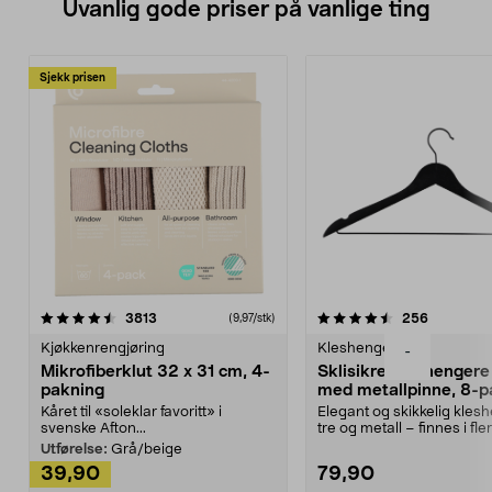
Uvanlig gode priser på vanlige ting
Sjekk prisen
4.5av 5 stjerner
anmeldelser
4.5av 5 stjerner
anmeldels
3813
256
(9,97/stk)
Kjøkkenrengjøring
Kleshengere
-
Mikrofiberklut 32 x 31 cm, 4-
Sklisikre kleshengere 
pakning
med metallpinne, 8-p
Kåret til «soleklar favoritt» i
Elegant og skikkelig kles
svenske Afton...
tre og metall – finnes i fle
Kleshe...
Utførelse:
Grå/beige
39,90
79,90