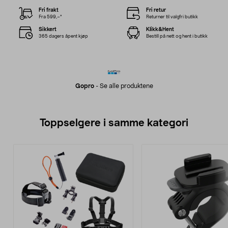
Fri frakt
Fri retur
Fra 599,–*
Returner til valgfri butikk
Sikkert
Klikk&Hent
365 dagers åpent kjøp
Bestill på nett og hent i butikk
Gopro
-
Se alle produktene
Toppselgere i samme kategori