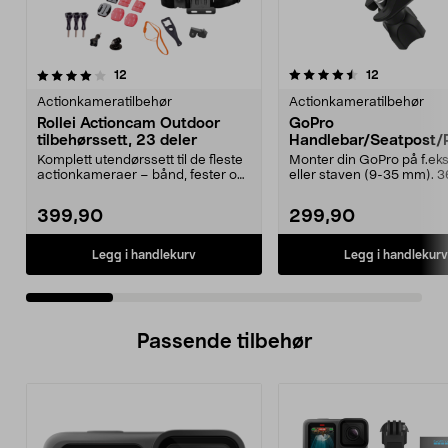
4.5 av 5 stjerner
anmeldelser
5.0 av 5 stjerner
anmeldelse
12
12
Actionkameratilbehør
Actionkameratilbehør
Rollei Actioncam Outdoor
GoPro
tilbehørssett, 23 deler
Handlebar/Seatpost/
Mount, rør/styrefeste.
Komplett utendørssett til de fleste
Monter din GoPro på f.eks.
actionkameraer – bånd, fester og
eller staven (9-35 mm). 
selfiestang...
graders roterende ...
399,90
299,90
Legg i handlekurv
Legg i handlekurv
Passende tilbehør