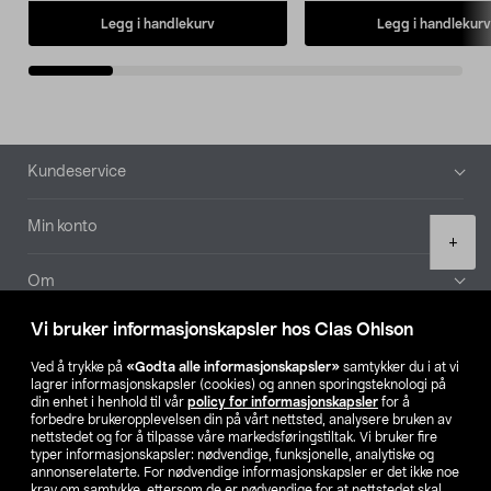
Legg i handlekurv
Legg i handlekurv
Bunntekst
Kundeservice
Min konto
Product
+
quantity
Om
Vi bruker informasjonskapsler hos Clas Ohlson
Aktuelt
Ved å trykke på
«Godta alle informasjonskapsler»
samtykker du i at vi
lagrer informasjonskapsler (cookies) og annen sporingsteknologi på
Våre selskaper
din enhet i henhold til vår
policy for informasjonskapsler
for å
forbedre brukeropplevelsen din på vårt nettsted, analysere bruken av
nettstedet og for å tilpasse våre markedsføringstiltak. Vi bruker fire
Finn din butikk
typer informasjonskapsler: nødvendige, funksjonelle, analytiske og
annonserelaterte. For nødvendige informasjonskapsler er det ikke noe
krav om samtykke, ettersom de er nødvendige for at nettstedet skal