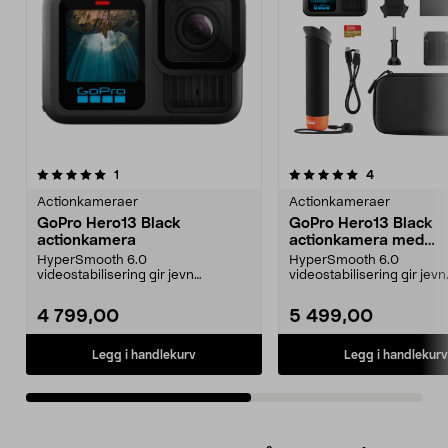
5.0av 5 stjerner
anmeldelser
anmeldelser
1
4
0.0 av 5 stjerner
Actionkameraer
Actionkameraer
GoPro Hero13 Black
GoPro Hero13 Black
actionkamera
actionkamera med
tilbehørspakke.
HyperSmooth 6.0
HyperSmooth 6.0
videostabilisering gir jevn
videostabilisering gir jevn
bildekvalitet, også ved bevegelse.
bildekvalitet, også i beveg
G...
GoP...
4 799,00
5 499,00
Legg i handlekurv
Legg i handlekurv