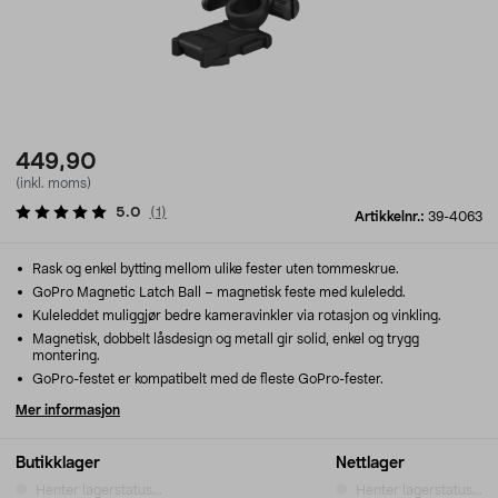
449,90
(inkl. moms)
5.0
(
1
)
Artikkelnr.:
39-4063
Rask og enkel bytting mellom ulike fester uten tommeskrue.
GoPro Magnetic Latch Ball – magnetisk feste med kuleledd.
Kuleleddet muliggjør bedre kameravinkler via rotasjon og vinkling.
Magnetisk, dobbelt låsdesign og metall gir solid, enkel og trygg
montering.
GoPro-festet er kompatibelt med de fleste GoPro-fester.
Mer informasjon
Butikklager
Nettlager
Henter lagerstatus...
Henter lagerstatus...