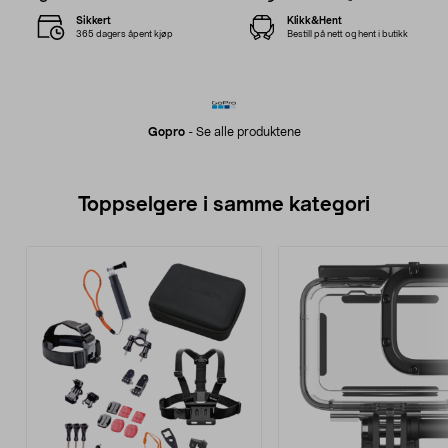
Sikkert
Klikk&Hent
365 dagers åpent kjøp
Bestill på nett og hent i butikk
Gopro
-
Se alle produktene
Toppselgere i samme kategori