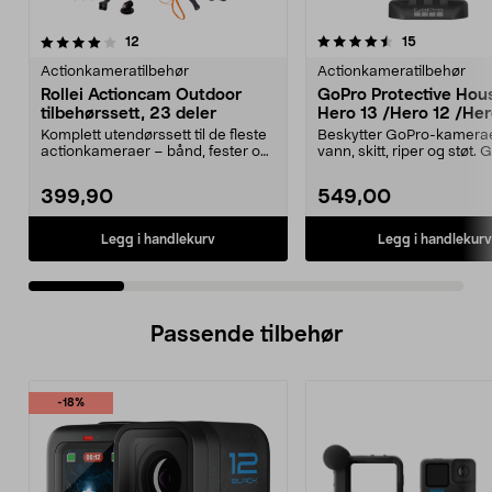
4.5 av 5 stjerner
anmeldelser
5.0 av 5 stjerner
anmeldelse
12
15
Actionkameratilbehør
Actionkameratilbehør
Rollei Actioncam Outdoor
GoPro Protective Housi
tilbehørssett, 23 deler
Hero 13 /Hero 12 /Hero
Hero 10 / Hero 9,
Komplett utendørssett til de fleste
Beskytter GoPro-kamera
undervannshus
actionkameraer – bånd, fester og
vann, skitt, riper og støt.
selfiestang...
Protective Housin...
399,90
549,00
Legg i handlekurv
Legg i handlekurv
Passende tilbehør
-18%