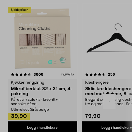
Sjekk prisen
4.5av 5 stjerner
anmeldelser
4.5av 5 stjerner
anmeldels
3808
256
(9,97/stk)
Kjøkkenrengjøring
Kleshengere
Mikrofiberklut 32 x 31 cm, 4-
Sklisikre kleshengere 
pakning
med metallpinne, 8-p
Kåret til «soleklar favoritt» i
Elegant og skikkelig kles
-
svenske Afton...
tre og metall – finnes i fle
Kleshe...
Utførelse:
Grå/beige
39,90
79,90
Legg i handlekurv
Legg i handlekurv