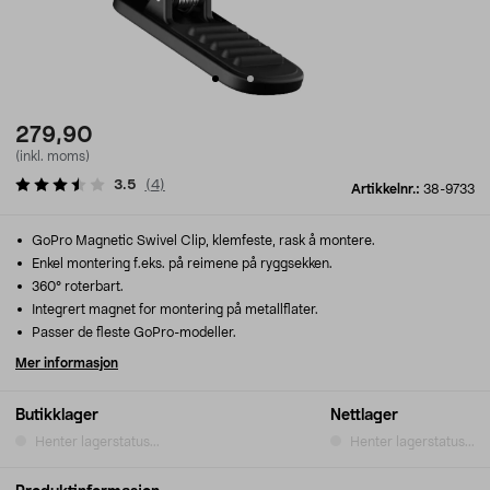
279,90
(inkl. moms)
3.5
(
4
)
Artikkelnr.:
38-9733
GoPro Magnetic Swivel Clip, klemfeste, rask å montere.
Enkel montering f.eks. på reimene på ryggsekken.
360° roterbart.
Integrert magnet for montering på metallflater.
Passer de fleste GoPro-modeller.
Mer informasjon
Butikklager
Nettlager
Henter lagerstatus...
Henter lagerstatus...