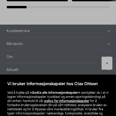
Bunntekst
Kundeservice
Min konto
Om
Product
+
quantity
Aktuelt
Våre selskaper
Vi bruker informasjonskapsler hos Clas Ohlson
Ved å trykke på
«Godta alle informasjonskapsler»
samtykker du i at vi
Finn din butikk
lagrer informasjonskapsler (cookies) og annen sporingsteknologi på
din enhet i henhold til vår
policy for informasjonskapsler
for å
forbedre brukeropplevelsen din på vårt nettsted, analysere bruken av
SE
NO
FI
nettstedet og for å tilpasse våre markedsføringstiltak. Vi bruker fire
typer informasjonskapsler: nødvendige, funksjonelle, analytiske og