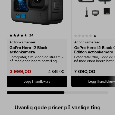
anmeldelser
5.0av 5 stjerner
24
anmeldelser
0
0.0 av 5 stjerner
Actionkameraer
Actionkameraer
GoPro Hero 12 Black-
GoPro Hero 12 Black 
actionkamera
Edition actionkamera
Fotografer, film, vlogg og stream –
Fotografer, film, vlogg og
nå med enda bedre batteri og
nå med enda bedre batter
videostabiliser...
videostabiliser...
3 999,00
7 690,00
4 849,00
Legg i handlekurv
Legg i handlekurv
Uvanlig gode priser på vanlige ting