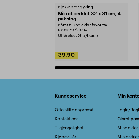
Kjøkkenrengjøring
Mikrofiberklut 32 x 31 cm, 4-
pakning
Kåret til «soleklar favoritt» i
svenske Afton...
Utførelse:
Grå/beige
39,90
Legg i handlekurv
Bunntekst
Kundeservice
Min kont
Ofte stilte spørsmål
Login/Regi
Kontakt oss
Glemt pas
Tilgjengelighet
Mine sider
Kjøpsvilkår
Min ordreh