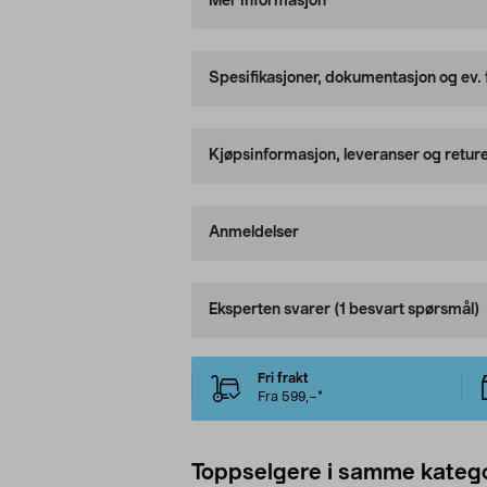
Mer informasjon
Spesifikasjoner, dokumentasjon og ev.
Kjøpsinformasjon, leveranser og retur
Anmeldelser
Eksperten svarer
(1 besvart spørsmål)
Fri frakt
Fra 599,–*
Toppselgere i samme katego