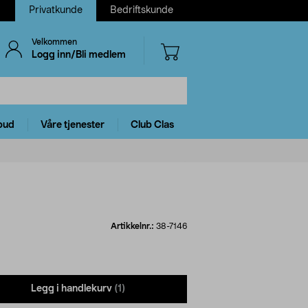
Privatkunde
Bedriftskunde
Velkommen
Logg inn/Bli medlem
bud
Våre tjenester
Club Clas
Artikkelnr.:
38-7146
Legg i handlekurv
(1)