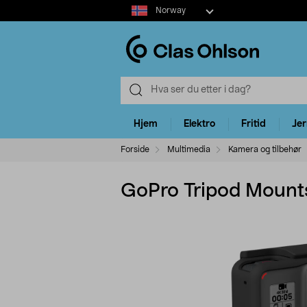
Select
Norway
market
Hjem
Elektro
Fritid
Je
Forside
Multimedia
Kamera og tilbehør
GoPro Tripod Mounts