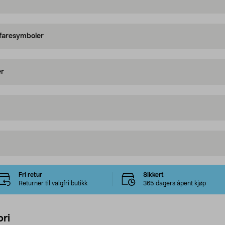
 faresymboler
er
Fri retur
Sikkert
Returner til valgfri butikk
365 dagers åpent kjøp
ri