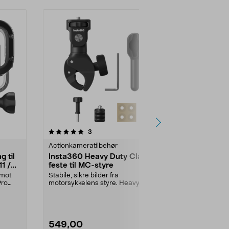
anmeldelser
5.0
3
0.0 av 5 stjerner
Actionkameratilbehør
Actionkamera
g til
Insta360 Heavy Duty Clamp
Insta360 2-
1 /
feste til MC-styre
stativ
 mot
Stabile, sikre bilder fra
Med Insta360 
Pro
motorsykkelens styre. Heavy Duty
Selfie Stick +
Clamp-feste med kraft...
veksle mellom 
549,00
349,90