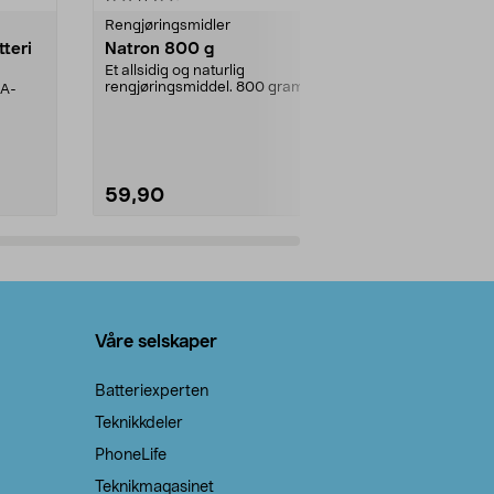
Rengjøringsmidler
Levende lys
tteri
Natron 800 g
Telys steari
prosent ste
Et allsidig og naturlig
rengjøringsmiddel. 800 gram
AA-
100 % stearin
natron – til rengjøring både...
råvarer. Produ
brenner med e
59,90
69,90
Legg i handlekurv
Legg 
Våre selskaper
Batteriexperten
Teknikkdeler
PhoneLife
Teknikmagasinet