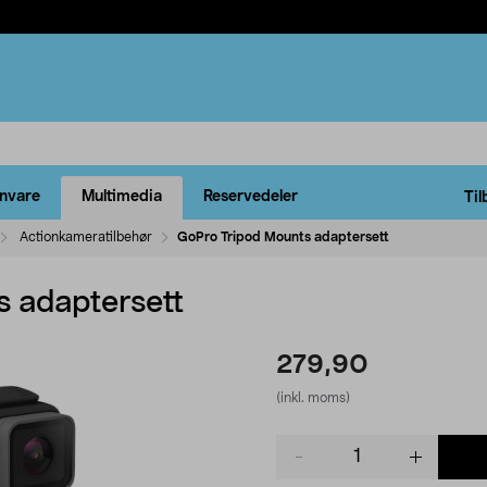
rnvare
Multimedia
Reservedeler
Til
Actionkameratilbehør
GoPro Tripod Mounts adaptersett
 adaptersett
279,90
(inkl. moms)
Product
quantity