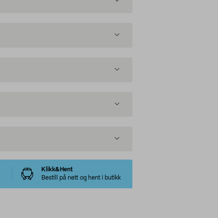
Klikk&Hent
Bestill på nett og hent i butikk