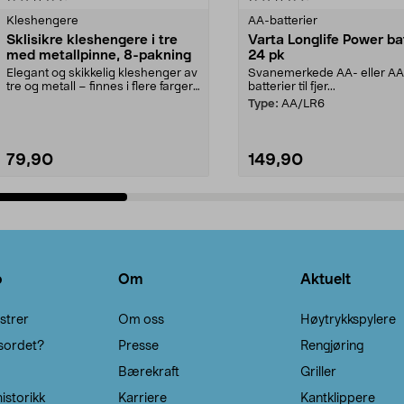
Kleshengere
AA-batterier
Sklisikre kleshengere i tre
Varta Longlife Power ba
med metallpinne, 8-pakning
24 pk
Elegant og skikkelig kleshenger av
Svanemerkede AA- eller A
tre og metall – finnes i flere farger.
batterier til fjer...
Kleshe...
Type:
AA/LR6
79,90
149,90
Legg i handlekurv
Legg i handlekurv
o
Om
Aktuelt
strer
Om oss
Høytrykkspylere
sordet?
Presse
Rengjøring
Bærekraft
Griller
istorikk
Karriere
Kantklippere