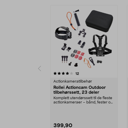
0 av 5 stjerner
4.5 av 5 stjerner
anmeldelser
12
Actionkameratilbehør
Rollei Actioncam Outdoor
tilbehørssett, 23 deler
Komplett utendørssett til de fleste
actionkameraer – bånd, fester og
selfiestang...
399,90