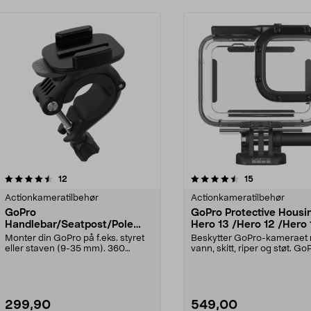
4.5 av 5 stjerner
anmeldelser
5.0 av 5 stjerner
anmeldelser
12
15
Actionkameratilbehør
Actionkameratilbehør
GoPro
GoPro Protective Housin
Handlebar/Seatpost/Pole
Hero 13 /Hero 12 /Hero 1
Mount, rør/styrefeste.
Hero 10 / Hero 9,
Monter din GoPro på f.eks. styret
Beskytter GoPro-kameraet
undervannshus
eller staven (9-35 mm). 360
vann, skitt, riper og støt. Go
graders roterende ...
Protective Housin...
299,90
549,00