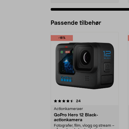
Passende tilbehør
-18%
5av 5 stjerner
5.0av 5 stjerner
anmeldelser
24
Actionkameraer
GoPro Hero 12 Black-
actionkamera
Fotografer, film, vlogg og stream –