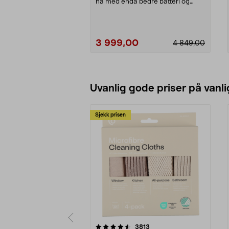
nå med enda bedre batteri og
videostabiliser...
3 999,00
4 849,00
Legg i handlekurv
Uvanlig gode priser på vanli
Sjekk prisen
5av 5 stjerner
4.5av 5 stjerner
anmeldelser
3813