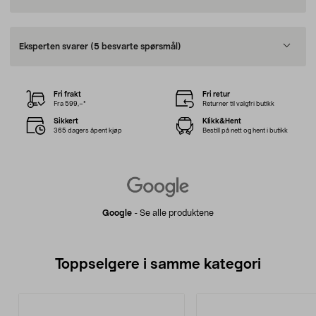
Eksperten svarer
(5 besvarte spørsmål)
Fri frakt
Fri retur
Fra 599,–*
Returner til valgfri butikk
Sikkert
Klikk&Hent
365 dagers åpent kjøp
Bestill på nett og hent i butikk
Google
-
Se alle produktene
Toppselgere i samme kategori