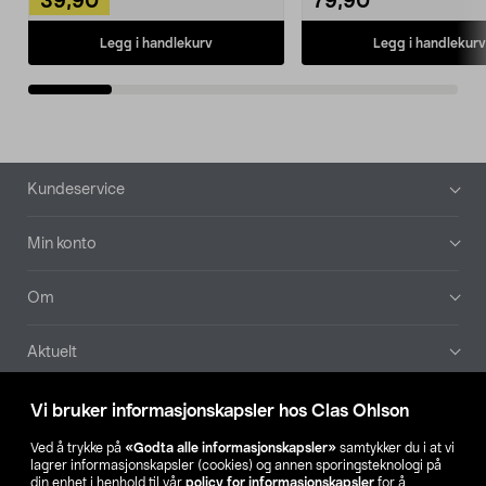
39,90
79,90
Legg i handlekurv
Legg i handlekurv
Bunntekst
Kundeservice
Min konto
Om
Aktuelt
Våre selskaper
Vi bruker informasjonskapsler hos Clas Ohlson
Ved å trykke på
«Godta alle informasjonskapsler»
samtykker du i at vi
Finn din butikk
lagrer informasjonskapsler (cookies) og annen sporingsteknologi på
din enhet i henhold til vår
policy for informasjonskapsler
for å