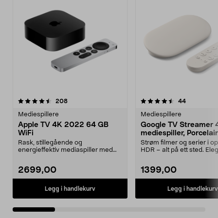
4.5 av 5 stjerner
anmeldelser
3.5 av 5 stjerner
anmeldelse
208
44
Mediespillere
Mediespillere
Apple TV 4K 2022 64 GB
Google TV Streamer 
WiFi
mediespiller, Porcelai
Rask, stillegående og
Strøm filmer og serier i op
energieffektiv mediaspiller med
HDR – alt på ett sted. Ele
støtte for HDR10+. Apple T...
Google Streame...
2699,00
1399,00
Legg i handlekurv
Legg i handlekurv