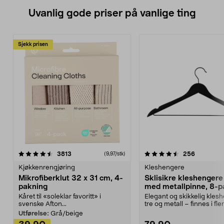
Uvanlig gode priser på vanlige ting
Sjekk prisen
4.5av 5 stjerner
anmeldelser
4.5av 5 stjerner
anmeldels
3813
256
(9,97/stk)
Kjøkkenrengjøring
Kleshengere
Mikrofiberklut 32 x 31 cm, 4-
Sklisikre kleshengere 
pakning
med metallpinne, 8-p
Kåret til «soleklar favoritt» i
Elegant og skikkelig kles
svenske Afton...
tre og metall – finnes i fle
Kleshe...
Utførelse:
Grå/beige