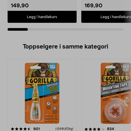
149,90
169,90
Legg i handlekurv
Legg i handlekurv
Toppselgere i samme kategori
4.0 av 5 stjerner
anmeldelser
4.5 av 5 stjerner
anmeldels
901
834
(12491,67/kg)