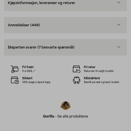
Kjøpsinformasjon, leveranser og returer
Anmeldelser
(449)
Eksperten svarer
(7 besvarte spørsmål)
Fri frakt
Fri retur
Fra 599,–*
Returner til valgfri butikk
Sikkert
Klikk&Hent
365 dagers åpent kjøp
Bestill på nett og hent i butikk
Gorilla
-
Se alle produktene