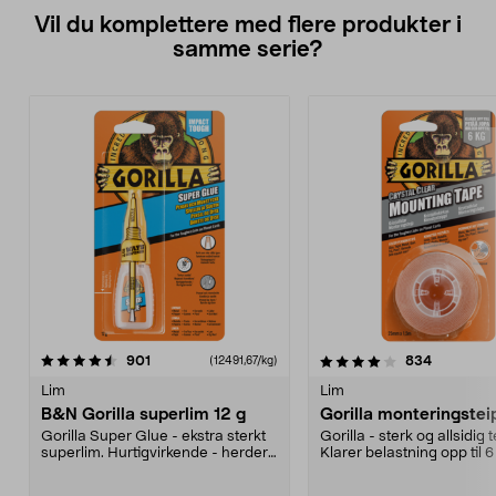
Vil du komplettere med flere produkter i
samme serie?
4.0av 5 stjerner
anmeldelser
4.5av 5 stjerner
anmeldels
901
834
(12491,67/kg)
Lim
Lim
B&N Gorilla superlim 12 g
Gorilla monteringstei
Gorilla Super Glue - ekstra sterkt
Gorilla - sterk og allsidig t
superlim. Hurtigvirkende - herder
Klarer belastning opp til 
på 10-45 se...
vedheft og...