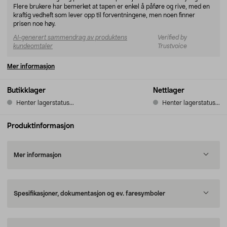
Flere brukere har bemerket at tapen er enkel å påføre og rive, med en
kraftig vedheft som lever opp til forventningene, men noen finner
prisen noe høy.
AI-generert sammendrag av produktens
Verified by
kundeomtaler
Trustvoice
Mer informasjon
Butikklager
Nettlager
Henter lagerstatus...
Henter lagerstatus...
Produktinformasjon
Mer informasjon
Spesifikasjoner, dokumentasjon og ev. faresymboler