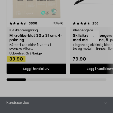
4.5av 5 stjerner
anmeldelser
4.5av 5 stjerner
anmeldels
3808
256
(9,97/stk)
Kjøkkenrengjøring
Kleshengere
Mikrofiberklut 32 x 31 cm, 4-
Sklisikre kleshengere 
-
pakning
med metallpinne, 8-p
Kåret til «soleklar favoritt» i
Elegant og skikkelig kles
svenske Afton...
tre og metall – finnes i fle
Kleshe...
Utførelse:
Grå/beige
39,90
79,90
Legg i handlekurv
Legg i handlekurv
Bunntekst
Kundeservice