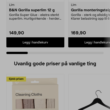
Lim
Lim
B&N Gorilla superlim 12 g
Gorilla monteringstei
Gorilla Super Glue - ekstra sterkt
Gorilla - sterk og allsidig t
superlim. Hurtigvirkende - herder
Klarer belastning opp til 
på 10-45 se...
vedheft og...
149,90
169,90
Legg i handlekurv
Legg i handlekurv
Uvanlig gode priser på vanlige ting
Sjekk prisen