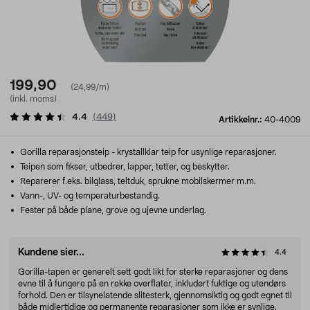
199,90
(24,99/m)
(inkl. moms)
4.4
(
449
)
Artikkelnr.:
40-4009
Gorilla reparasjonsteip - krystallklar teip for usynlige reparasjoner.
Teipen som fikser, utbedrer, lapper, tetter, og beskytter.
Reparerer f.eks. bilglass, teltduk, sprukne mobilskermer m.m.
Vann-, UV- og temperaturbestandig.
Fester på både plane, grove og ujevne underlag.
Kundene sier...
4.4
Gorilla-tapen er generelt sett godt likt for sterke reparasjoner og dens
evne til å fungere på en rekke overflater, inkludert fuktige og utendørs
forhold. Den er tilsynelatende slitesterk, gjennomsiktig og godt egnet til
både midlertidige og permanente reparasjoner som ikke er synlige.