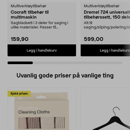
Multiverktøytilbehør
Multiverktøytilbehør
Cocraft tilbehør til
Dremel 724 universal
multimaskin
tilbehørssett, 150 del
Sagbladsett i 3 deler for saging i
Alt til
ulike materialer. Passer til
saging/sliping/polering/s
multimaskiner av...
med Dremel multiverktøy
724 – ...
159,90
599,00
Legg i handlekurv
Legg i handlekurv
Uvanlig gode priser på vanlige ting
Sjekk prisen