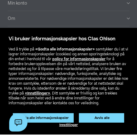
Min konto
Om
Aktuelt
Vi bruker informasjonskapsler hos Clas Ohlson
Våre selskaper
Ved å trykke på
«Godta alle informasjonskapsler»
samtykker du i at vi
lagrer informasjonskapsler (cookies) og annen sporingsteknologi på
din enhet i henhold til vår
policy for informasjonskapsler
for å
Finn din butikk
forbedre brukeropplevelsen din på vårt nettsted, analysere bruken av
nettstedet og for å tilpasse våre markedsføringstiltak. Vi bruker fire
typer informasjonskapsler: nødvendige, funksjonelle, analytiske og
annonserelaterte. For nødvendige informasjonskapsler er det ikke noe
SE
NO
FI
krav om samtykke, ettersom de er nødvendige for at nettstedet skal
fungere. Hvis du istedenfor ønsker å skreddersy dine valg, kan du
trykke på
«Innstillinger»
. Ditt samtykke er frivillig og kan trekkes
tilbake når som helst ved å endre dine innstillinger for
informasjonskapsler eller kontakte oss for veiledning.
Godta alle informasjonskapsler
Avvis alle
Privacy statement
Medlemsvilkår
Kjøpsvilkår
For bedrifter
Innstillinger
Endre til priser ekskl. moms