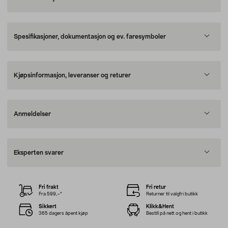
Spesifikasjoner, dokumentasjon og ev. faresymboler
Kjøpsinformasjon, leveranser og returer
Anmeldelser
Eksperten svarer
Fri frakt
Fri retur
Fra 599,–*
Returner til valgfri butikk
Sikkert
Klikk&Hent
365 dagers åpent kjøp
Bestill på nett og hent i butikk