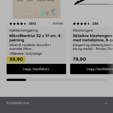
4.5av 5 stjerner
anmeldelser
4.5av 5 stjerner
anmeldels
3813
256
(9,97/stk)
Kjøkkenrengjøring
Kleshengere
Mikrofiberklut 32 x 31 cm, 4-
Sklisikre kleshengere 
pakning
med metallpinne, 8-p
Kåret til «soleklar favoritt» i
Elegant og skikkelig kles
svenske Afton...
tre og metall – finnes i fle
Kleshe...
Utførelse:
Grå/beige
39,90
79,90
Legg i handlekurv
Legg i handlekurv
Bunntekst
Kundeservice