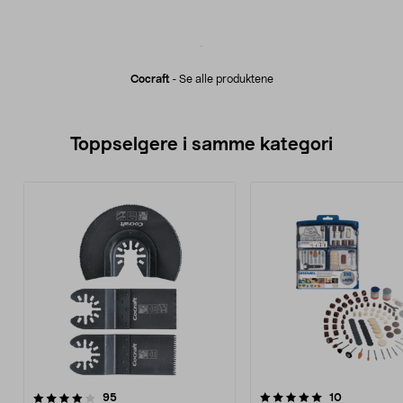
Cocraft
-
Se alle produktene
Toppselgere i samme kategori
5.0 av 5 stjerner
anmeldelser
4.5 av 5 stjerner
anmeldelse
95
10