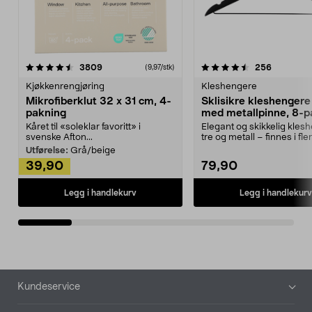
4.5av 5 stjerner
anmeldelser
4.5av 5 stjerner
anmeldels
3809
256
(9,97/stk)
Kjøkkenrengjøring
Kleshengere
Mikrofiberklut 32 x 31 cm, 4-
Sklisikre kleshengere 
pakning
med metallpinne, 8-p
Kåret til «soleklar favoritt» i
Elegant og skikkelig kles
svenske Afton...
tre og metall – finnes i fle
Kleshe...
Utførelse:
Grå/beige
39,90
79,90
Legg i handlekurv
Legg i handlekurv
Bunntekst
Kundeservice