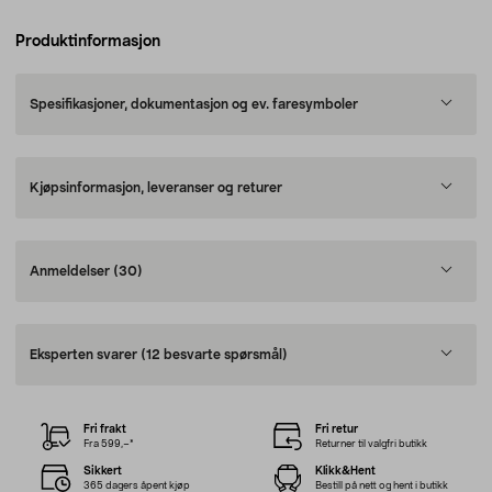
Produktinformasjon
Spesifikasjoner, dokumentasjon og ev. faresymboler
Kjøpsinformasjon, leveranser og returer
Anmeldelser
(30)
Eksperten svarer
(12 besvarte spørsmål)
Fri frakt
Fri retur
Fra 599,–*
Returner til valgfri butikk
Sikkert
Klikk&Hent
365 dagers åpent kjøp
Bestill på nett og hent i butikk