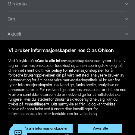
Min konto
Om
Aktuelt
Våre selskaper
Vi bruker informasjonskapsler hos Clas Ohlson
Ved å trykke på
«Godta alle informasjonskapsler»
samtykker du i at vi
Finn din butikk
lagrer informasjonskapsler (cookies) og annen sporingsteknologi på
din enhet i henhold til vår
policy for informasjonskapsler
for å
forbedre brukeropplevelsen din på vårt nettsted, analysere bruken av
SE
NO
FI
nettstedet og for å tilpasse våre markedsføringstiltak. Vi bruker fire
typer informasjonskapsler: nødvendige, funksjonelle, analytiske og
annonserelaterte. For nødvendige informasjonskapsler er det ikke noe
krav om samtykke, ettersom de er nødvendige for at nettstedet skal
fungere. Hvis du istedenfor ønsker å skreddersy dine valg, kan du
trykke på
«Innstillinger»
. Ditt samtykke er frivillig og kan trekkes
tilbake når som helst ved å endre dine innstillinger for
informasjonskapsler eller kontakte oss for veiledning.
Privacy statement
Medlemsvilkår
Kjøpsvilkår
For bedrifter
Endre til priser ekskl. moms
Produktet har utgått
Godta alle informasjonskapsler
Avvis alle
Artikkelnr.:
50-2405