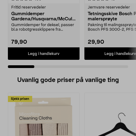
Fritid reservedeler
Jernvare reservedeler
Gummidemper
Tetningsskive Bosch 
Gardena/Husqvarna/McCullo
malersprøyte
ch/Flymo
Gummidemper for deksel, passer
Pakning til malingssprøyt
bl.a robotgressklippere fra
Bosch PFS 3000-2, PFS 
Gardena, Flymo og McC...
og PFS 7000.
79,90
29,90
Legg i handlekurv
Legg i handlekurv
Uvanlig gode priser på vanlige ting
Sjekk prisen