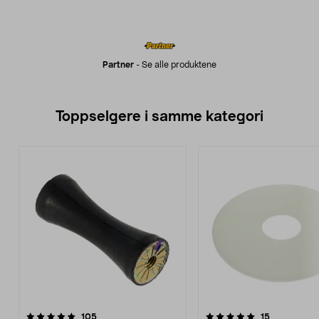
Partner
-
Se alle produktene
Toppselgere i samme kategori
5.0 av 5 stjerner
anmeldelser
4.5 av 5 stjerner
anmeldelse
105
15