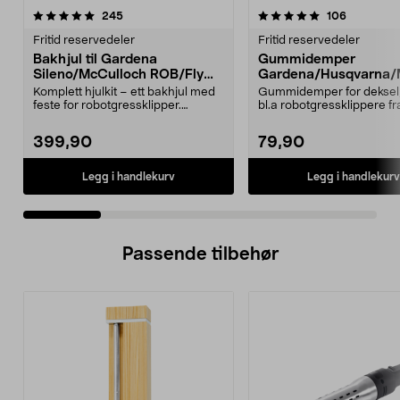
5.0 av 5 stjerner
anmeldelser
4.5 av 5 stjerner
anmeldels
245
106
Fritid reservedeler
Fritid reservedeler
Bakhjul til Gardena
Gummidemper
Sileno/McCulloch ROB/Flymo
Gardena/Husqvarna/
Easilife
ch/Flymo
Komplett hjulkit – ett bakhjul med
Gummidemper for deksel,
feste for robotgressklipper.
bl.a robotgressklippere fr
Bakhjul – reserv...
Gardena, Flymo og McC..
399,90
79,90
Legg i handlekurv
Legg i handlekurv
Passende tilbehør