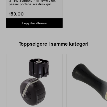
Grillrist i støpejern til høyre side,
passer portabel elektrisk grill
2200 W, 31...
159,00
Legg i handlekurv
Toppselgere i samme kategori