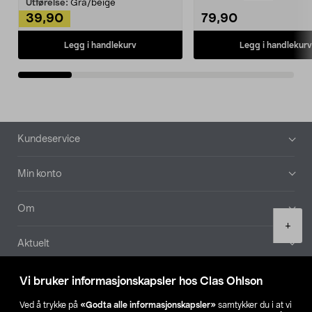
Kleshe...
Utførelse:
Grå/beige
39,90
79,90
Legg i handlekurv
Legg i handlekurv
Bunntekst
Kundeservice
Min konto
Om
Product
+
quantity
Aktuelt
Våre selskaper
Vi bruker informasjonskapsler hos Clas Ohlson
Ved å trykke på
«Godta alle informasjonskapsler»
samtykker du i at vi
Finn din butikk