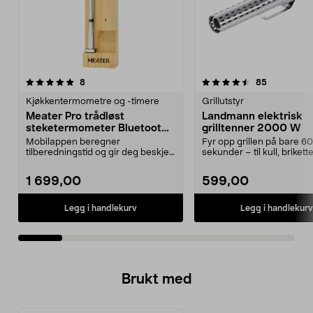
4.5av 5 stjerner
anmeldelser
4.5av 5 stjerner
anmeldelse
8
85
Kjøkkentermometre og -timere
Grillutstyr
Meater Pro trådløst
Landmann elektrisk
steketermometer Bluetooth,
grilltenner 2000 W
RTN-MT-MP201
Mobilappen beregner
Fyr opp grillen på bare 60
tilberedningstid og gir deg beskjed
sekunder – til kull, brikett
når kjøttet er klart. Me...
Landmann elekt...
1 699,00
599,00
Legg i handlekurv
Legg i handlekurv
Brukt med