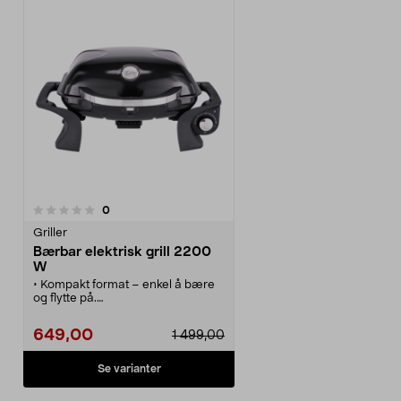
anmeldelser
0
Griller
Bærbar elektrisk grill 2200
W
• Kompakt format – enkel å bære
og flytte på.
• Kraftfull bærbar elektrisk grill –
2200 W.
649,00
1 499,00
• Justerbar temperatur – tilpass
varmen etter råvarene.
• Oser mindre enn en kullgrill.
Se varianter
• Perfekt på terrassen eller i
hagen.