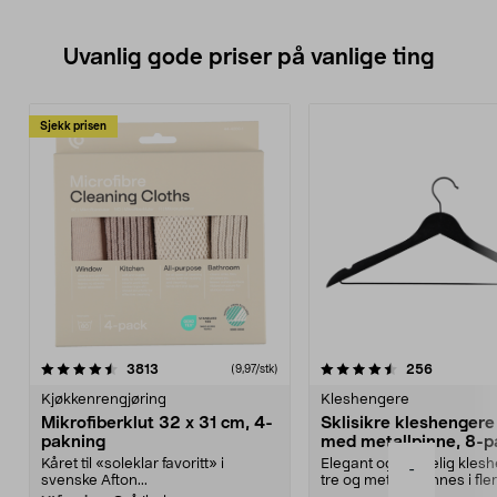
Uvanlig gode priser på vanlige ting
Sjekk prisen
4.5av 5 stjerner
anmeldelser
4.5av 5 stjerner
anmeldels
3813
256
(9,97/stk)
Kjøkkenrengjøring
Kleshengere
Mikrofiberklut 32 x 31 cm, 4-
Sklisikre kleshengere 
pakning
med metallpinne, 8-p
Kåret til «soleklar favoritt» i
Elegant og skikkelig kles
-
svenske Afton...
tre og metall – finnes i fle