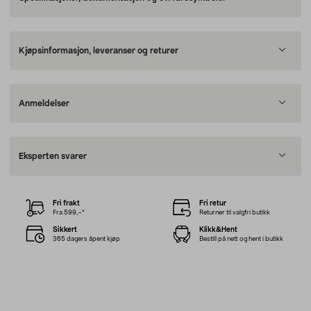
Kjøpsinformasjon, leveranser og returer
Anmeldelser
Eksperten svarer
Fri frakt
Fri retur
Fra 599,–*
Returner til valgfri butikk
Sikkert
Klikk&Hent
365 dagers åpent kjøp
Bestill på nett og hent i butikk