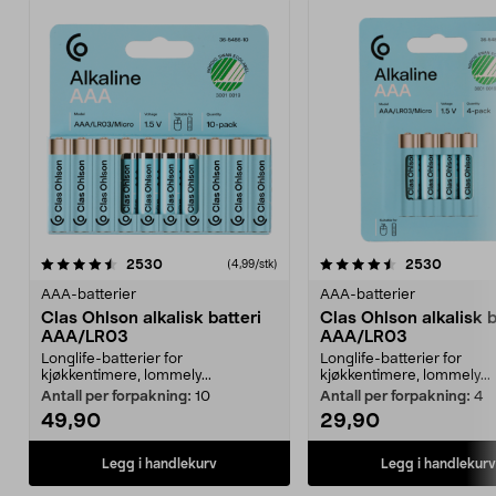
4.5av 5 stjerner
anmeldelser
4.5av 5 stjerner
anmelde
2530
2530
(4,99/stk)
AAA-batterier
AAA-batterier
Clas Ohlson alkalisk batteri
Clas Ohlson alkalisk b
AAA/LR03
AAA/LR03
Longlife-batterier for
Longlife-batterier for
kjøkkentimere, lommely...
kjøkkentimere, lommely...
Antall per forpakning:
10
Antall per forpakning:
4
49,90
29,90
Legg i handlekurv
Legg i handlekurv