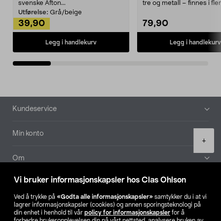
svenske Afton...
tre og metall – finnes i fle
Kleshe...
Utførelse:
Grå/beige
39,90
79,90
Legg i handlekurv
Legg i handlekurv
Bunntekst
Kundeservice
Min konto
Product
+
quantity
Om
Vi bruker informasjonskapsler hos Clas Ohlson
Aktuelt
Ved å trykke på
«Godta alle informasjonskapsler»
samtykker du i at vi
lagrer informasjonskapsler (cookies) og annen sporingsteknologi på
Våre selskaper
din enhet i henhold til vår
policy for informasjonskapsler
for å
forbedre brukeropplevelsen din på vårt nettsted, analysere bruken av