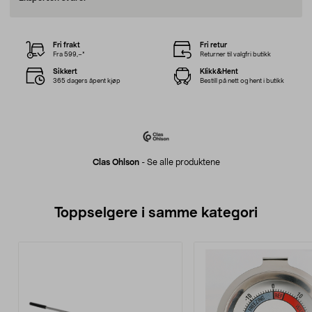
Fri frakt
Fri retur
Fra 599,–*
Returner til valgfri butikk
Sikkert
Klikk&Hent
365 dagers åpent kjøp
Bestill på nett og hent i butikk
Clas Ohlson
-
Se alle produktene
Toppselgere i samme kategori