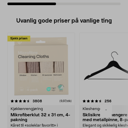
Uvanlig gode priser på vanlige ting
Sjekk prisen
4.5av 5 stjerner
anmeldelser
4.5av 5 stjerner
anmeldels
3808
256
(9,97/stk)
Kjøkkenrengjøring
Kleshengere
-
Mikrofiberklut 32 x 31 cm, 4-
Sklisikre kleshengere 
pakning
med metallpinne, 8-p
Kåret til «soleklar favoritt» i
Elegant og skikkelig kles