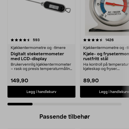
4.5 av 5 stjerner
anmeldelser
4.5 av 5 stjerner
anmeldel
593
1426
Kjøkkentermometre og -timere
Kjøkkentermometre og -t
Digitalt steketermometer
Kjøle- og frysetermo
med LCD-display
rustfritt stål
Brukervennlig kjøkkentermometer
Ha kontroll på temperatur 
– rask og presis temperaturmåling
kjøleskap og fryser.
ved baking og ...
Kjøleskaptermometeret 
bruke...
149,90
89,90
Legg i handlekurv
Legg i handlekurv
Passende tilbehør