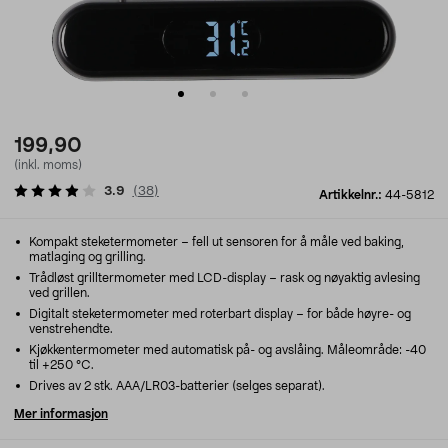
199,90
(inkl. moms)
3.9
(
38
)
Artikkelnr.:
44-5812
Kompakt steketermometer – fell ut sensoren for å måle ved baking,
matlaging og grilling.
Trådløst grilltermometer med LCD-display – rask og nøyaktig avlesing
ved grillen.
Digitalt steketermometer med roterbart display – for både høyre- og
venstrehendte.
Kjøkkentermometer med automatisk på- og avslåing. Måleområde: -40
til +250 °C.
Drives av 2 stk. AAA/LR03-batterier (selges separat).
Mer informasjon