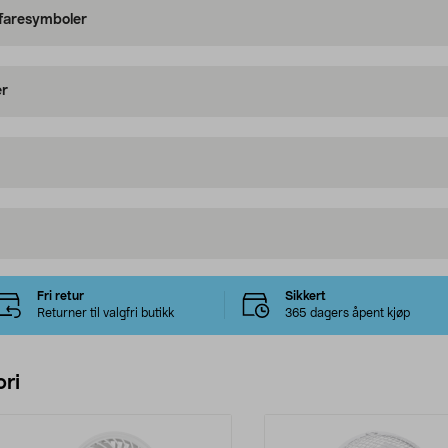
 faresymboler
er
Fri retur
Sikkert
Returner til valgfri butikk
365 dagers åpent kjøp
ri