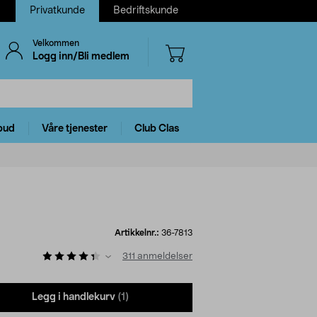
Privatkunde
Bedriftskunde
Velkommen
Logg inn/Bli medlem
bud
Våre tjenester
Club Clas
Artikkelnr.:
36-7813
311
anmeldelser
Legg i handlekurv
(1)