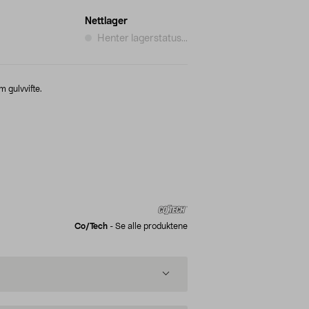
Nettlager
Henter lagerstatus...
m gulvvifte.
Co/tech
-
Se alle produktene