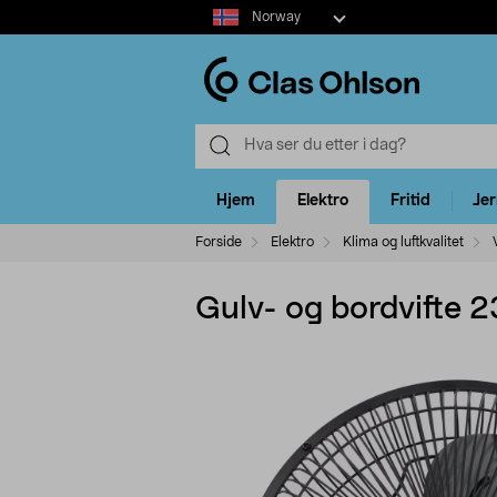
Select
Norway
market
Hjem
Elektro
Fritid
Je
Forside
Elektro
Klima og luftkvalitet
Gulv- og bordvifte 