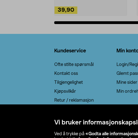
39,90
Legg i handlekurv
Bunntekst
Kundeservice
Min kont
Ofte stilte spørsmål
Login/Regi
Kontakt oss
Glemt pas
Tilgjengelighet
Mine sider
Kjøpsvilkår
Min ordreh
Retur / reklamasjon
EE-avfall
Cookie policy
Vi bruker informasjonskapsl
Leveringsalternativ
Ved å trykke på
«Godta alle informasjons