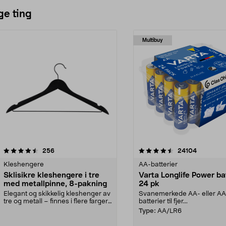
ge ting
Multibuy
4.5av 5 stjerner
anmeldelser
4.5av 5 stjerner
anmeldels
256
24104
Kleshengere
AA-batterier
Sklisikre kleshengere i tre
Varta Longlife Power ba
med metallpinne, 8-pakning
24 pk
Elegant og skikkelig kleshenger av
Svanemerkede AA- eller A
tre og metall – finnes i flere farger.
batterier til fjer...
Kleshe...
Type:
AA/LR6