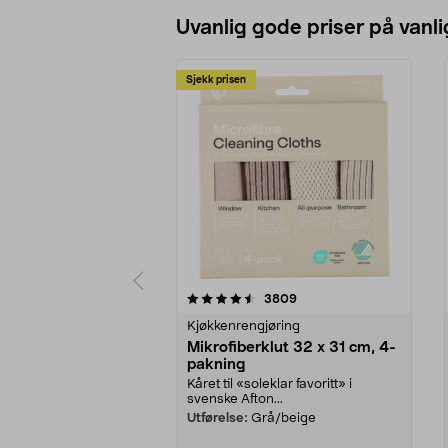
Uvanlig gode priser på vanli
Sjekk prisen
5av 5 stjerner
4.5av 5 stjerner
anmeldelser
3809
Kjøkkenrengjøring
Mikrofiberklut 32 x 31 cm, 4-
pakning
Kåret til «soleklar favoritt» i
svenske Afton...
Utførelse:
Grå/beige