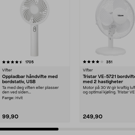
4.0 av 5 stjerner
anmeldelser
3.0 av 5 stjerner
anmeldelser
1705
351
Vifter
Vifter
Oppladbar håndvifte med
Tristar VE-5721 bordvift
bordstativ, USB
med 2 hastigheter
Ta med deg viften eller plasser
Motor på 30 W gir kraftig lu
den ved siden...
og optimal kjøling. Tristar V
bordvift...
Farge:
Hvit
99,90
249,90