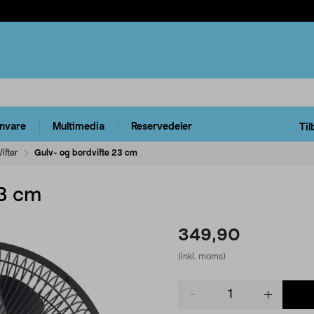
rnvare
Multimedia
Reservedeler
Til
Vifter
Gulv- og bordvifte 23 cm
23 cm
349,90
(inkl. moms)
Product
quantity