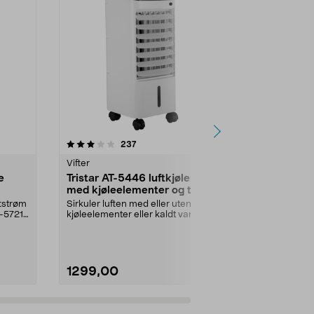
4.5 av 5 stjerner
anmeldelser
3.5
237
2
Vifter
Vifter
e
Tristar AT-5446 luftkjøler
Tristar VE-5
med kjøleelementer og timer
oppladbar b
ftstrøm
Sirkuler luften med eller uten
Trådløs avkjøli
E-5721
kjøleelementer eller kaldt vann.
Tristar VE-584
Tristar AT-5446 ...
vifte. Bo...
1299,00
349,90