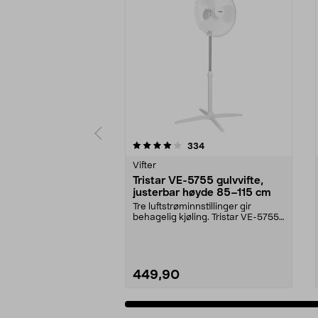
0 av 5 stjerner
4.5 av 5 stjerner
anmeldelser
334
Vifter
Tristar VE-5755 gulvvifte,
justerbar høyde 85–115 cm
Tre luftstrøminnstillinger gir
behagelig kjøling. Tristar VE-5755
gulvvifte – st...
449,90