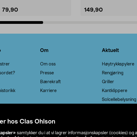
79,90
149,90
Legg i handlekurv
Legg i handlekurv
o
Om
Aktuelt
strer
Om oss
Høytrykkspylere
sordet?
Presse
Rengjøring
Bærekraft
Griller
istorikk
Karriere
Kantklippere
Solcellebelysning
er hos Clas Ohlson
kapsler»
samtykker du i at vi lagrer informasjonskapsler (cookies) og 