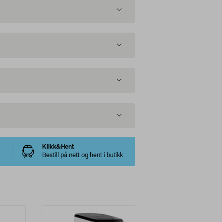
Klikk&Hent
Bestill på nett og hent i butikk