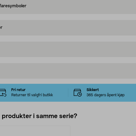
 faresymboler
er
Fri retur
Sikkert
Returner til valgfri butikk
365 dagers åpent kjøp
e produkter i samme serie?