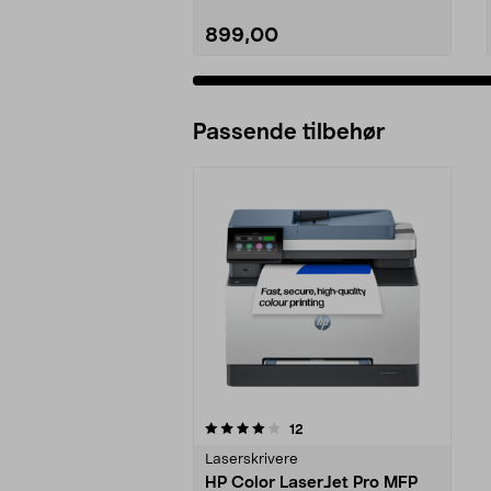
899,00
Passende tilbehør
0av 5 stjerner
anmeldelser
12
Laserskrivere
HP Color LaserJet Pro MFP