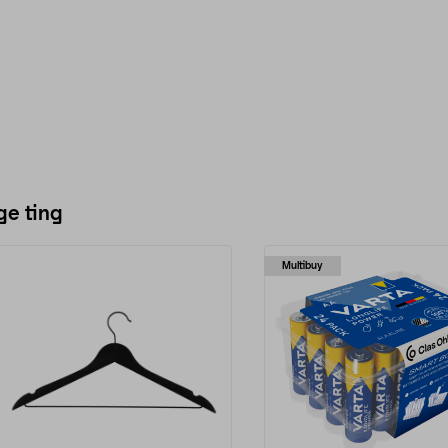
ge ting
Multibuy