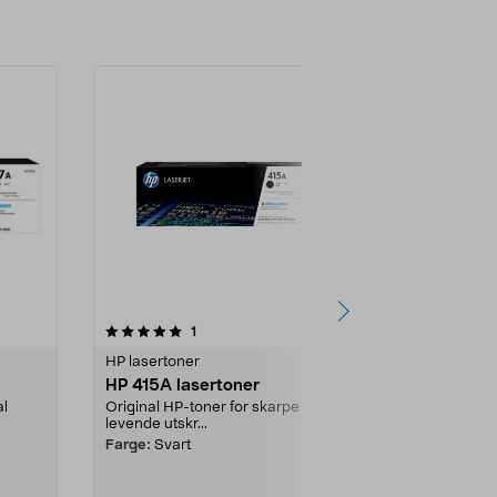
4.5 av 5 stjerner
anmeldelser
4.5
1
2
HP lasertoner
HP lasertoner
HP 415A lasertoner
Toner tilsv
Clas Ohlso
al
Original HP-toner for skarpe og
levende utskr...
Resirkulert k
høy kvalitet...
Farge:
Svart
Utførelse:
Sva