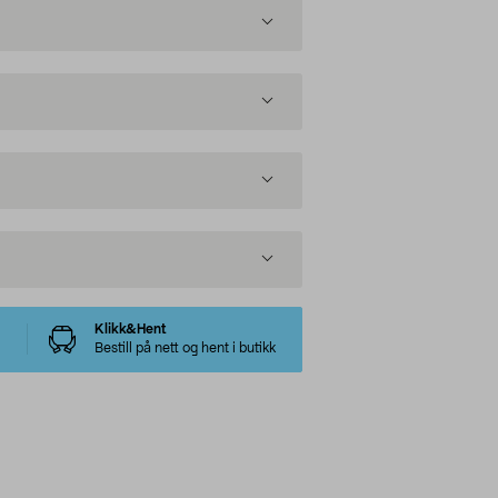
Klikk&Hent
Bestill på nett og hent i butikk