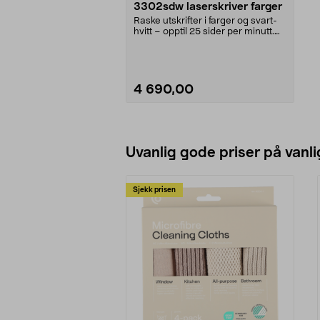
3302sdw laserskriver farger
Raske utskrifter i farger og svart-
hvitt – opptil 25 sider per minutt.
HP Color ...
4 690,00
Legg i handlekurv
Uvanlig gode priser på vanli
Sjekk prisen