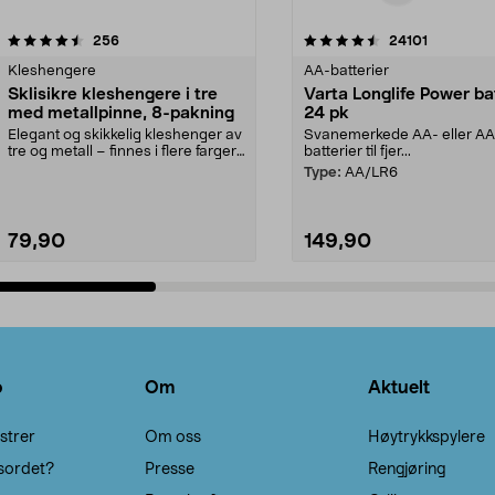
4.5av 5 stjerner
anmeldelser
4.5av 5 stjerner
anmeldels
256
24101
Kleshengere
AA-batterier
Sklisikre kleshengere i tre
Varta Longlife Power ba
med metallpinne, 8-pakning
24 pk
Elegant og skikkelig kleshenger av
Svanemerkede AA- eller A
tre og metall – finnes i flere farger.
batterier til fjer...
Kleshe...
Type:
AA/LR6
79,90
149,90
Legg i handlekurv
Legg i handlekurv
o
Om
Aktuelt
strer
Om oss
Høytrykkspylere
sordet?
Presse
Rengjøring