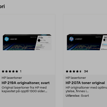
Legg i handlekurv
ri
4.5 av 5 stjerner
anmeldelser
5.0 av 5 stjerner
anmeldelser
1
34
HP lasertoner
HP lasertoner
HP 219A originaltoner, svart
HP 207A toner original
Original lasertoner fra HP med
HP originaltoner med optim
kapasitet på opptil 1300 sider.
ytelse, finnes i...
Svart HP 219A ton...
Utførelse:
Svart