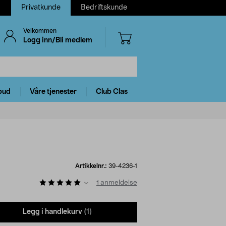
Privatkunde
Bedriftskunde
Velkommen
Logg inn/Bli medlem
bud
Våre tjenester
Club Clas
Artikkelnr.:
39-4236-1
1
anmeldelse
Legg i handlekurv
(1)