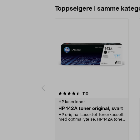
Legg i handlekurv
Toppselgere i samme katego
5 av 5 stjerner
5.0 av 5 stjerner
anmeldelser
110
HP lasertoner
HP 142A toner original, svart
HP original LaserJet-tonerkassett
med optimal ytelse. HP 142A toner
– utskrifter...