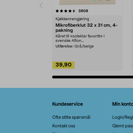
5av 5 stjerner
4.5av 5 stjerner
anmeldelser
3808
Kjøkkenrengjøring
Mikrofiberklut 32 x 31 cm, 4-
pakning
Kåret til «soleklar favoritt» i
svenske Afton...
Utførelse:
Grå/beige
39,90
Legg i handlekurv
Bunntekst
Kundeservice
Min kont
Ofte stilte spørsmål
Login/Regi
Kontakt oss
Glemt pas