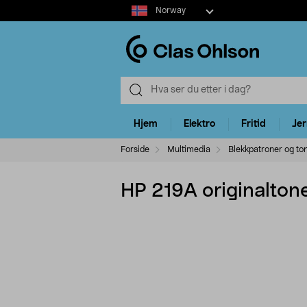
Select
Norway
market
Hjem
Elektro
Fritid
Je
Forside
Multimedia
Blekkpatroner og to
HP 219A originaltone