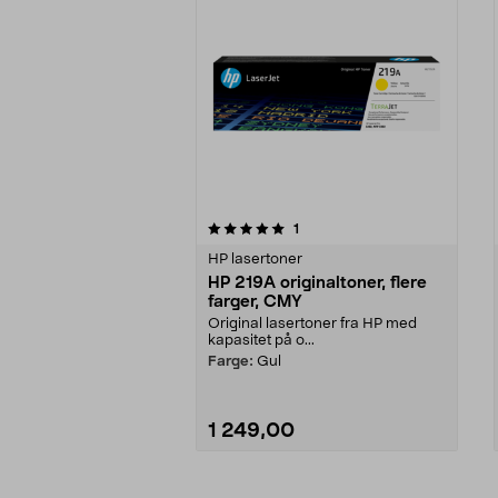
0av 5 stjerner
5.0av 5 stjerner
anmeldelser
1
HP lasertoner
HP 219A originaltoner, flere
farger, CMY
Original lasertoner fra HP med
kapasitet på o...
Farge:
Gul
1 249,00