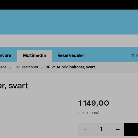
rnvare
Multimedia
Reservedeler
Til
nere
HP lasertoner
HP 219A originaltoner, svart
r, svart
1 149,00
(inkl. moms)
Product
quantity