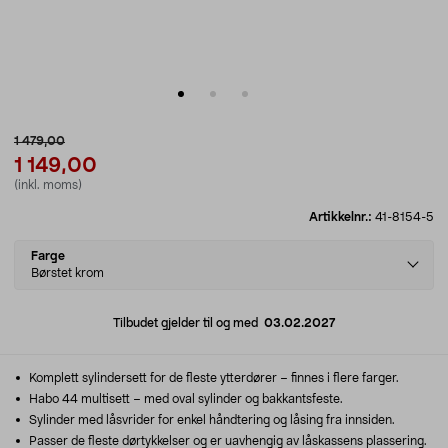
1 479,00
1 149,00
(inkl. moms)
Artikkelnr.:
41-8154-5
Select
Farge
variant
Børstet krom
Tilbudet gjelder til og med
03.02.2027
Komplett sylindersett for de fleste ytterdører – finnes i flere farger.
Habo 44 multisett – med oval sylinder og bakkantsfeste.
Sylinder med låsvrider for enkel håndtering og låsing fra innsiden.
Passer de fleste dørtykkelser og er uavhengig av låskassens plassering.