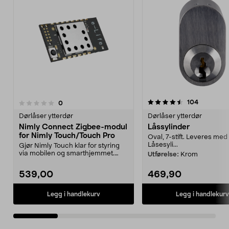
4.5 av 5 stjerner
anmeldels
104
anmeldelser
0
0.0 av 5 stjerner
Dørlåser ytterdør
Dørlåser ytterdør
Nimly Connect Zigbee-modul
Låssylinder
for Nimly Touch/Touch Pro
Oval, 7-stift. Leveres med 
Låsesyli...
Gjør Nimly Touch klar for styring
via mobilen og smarthjemmet.
Utførelse:
Krom
Fjernåpne døren o...
539,00
469,90
Legg i handlekurv
Legg i handlekurv