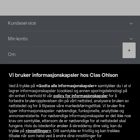
Bunntekst
Kundeservice
Min konto
Product
+
quantity
Om
Aktuelt
Vi bruker informasjonskapsler hos Clas Ohlson
Våre selskaper
Ved å trykke på
«Godta alle informasjonskapsler»
samtykker du i at vi
lagrer informasjonskapsler (cookies) og annen sporingsteknologi på
din enhet i henhold til vår
policy for informasjonskapsler
for å
Finn din butikk
forbedre brukeropplevelsen din på vårt nettsted, analysere bruken av
nettstedet og for å tilpasse våre markedsføringstiltak. Vi bruker fire
typer informasjonskapsler: nødvendige, funksjonelle, analytiske og
annonserelaterte. For nødvendige informasjonskapsler er det ikke noe
SE
NO
FI
krav om samtykke, ettersom de er nødvendige for at nettstedet skal
fungere. Hvis du istedenfor ønsker å skreddersy dine valg, kan du
trykke på
«Innstillinger»
. Ditt samtykke er frivillig og kan trekkes
tilbake når som helst ved å endre dine innstillinger for