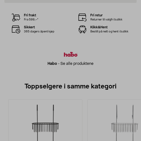
Fri frakt
Fri retur
Fra 599,–*
Returner til valgfri butikk
Sikkert
Klikk&Hent
365 dagers åpent kjøp
Bestill på nett og hent i butikk
Habo
-
Se alle produktene
Toppselgere i samme kategori