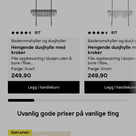
4.5 av 5 stjerner
anmeldelser
4.0 av 5 stjerner
anmeldels
817
817
Baderomshyller og dusjhyller
Baderomshyller og dusjhy
Hengende dusjhylle med
Hengende dusjhylle 
kroker
kroker
Fiks oppbevaring i dusjen uten å
Fiks oppbevaring i dusjen
bore i flise...
bore i flise...
Farge:
Svart
Farge:
Krom
249,90
249,90
Legg i handlekurv
Legg i handlekurv
Uvanlig gode priser på vanlige ting
Sjekk prisen