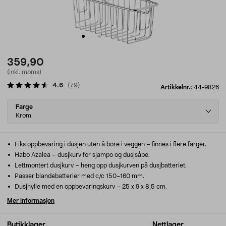
359,90
(inkl. moms)
4.6
(
79
)
Artikkelnr.:
44-9826
Select
Farge
variant
Krom
Fiks oppbevaring i dusjen uten å bore i veggen – finnes i flere farger.
Habo Azalea – dusjkurv for sjampo og dusjsåpe.
Lettmontert dusjkurv – heng opp dusjkurven på dusjbatteriet.
Passer blandebatterier med c/c 150–160 mm.
Dusjhylle med en oppbevaringskurv – 25 x 9 x 8,5 cm.
Mer informasjon
Butikklager
Nettlager