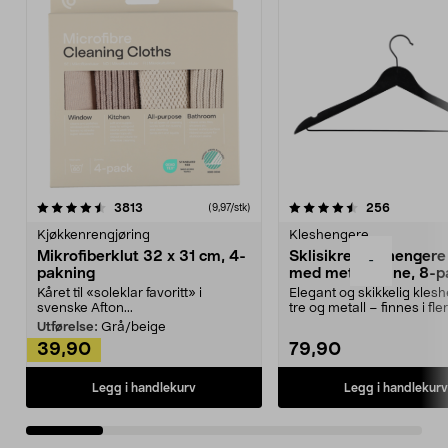
4.5av 5 stjerner
anmeldelser
4.5av 5 stjerner
anmeldels
3813
256
(9,97/stk)
Kjøkkenrengjøring
Kleshengere
Mikrofiberklut 32 x 31 cm, 4-
Sklisikre kleshengere 
-
pakning
med metallpinne, 8-p
Kåret til «soleklar favoritt» i
Elegant og skikkelig kles
svenske Afton...
tre og metall – finnes i fle
Kleshe...
Utførelse:
Grå/beige
39,90
79,90
Legg i handlekurv
Legg i handlekurv