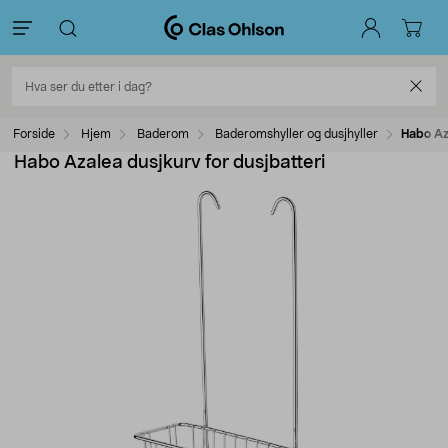
Forside
Hjem
Baderom
Baderomshyller og dusjhyller
Habo Aza
Habo Azalea dusjkurv for dusjbatteri