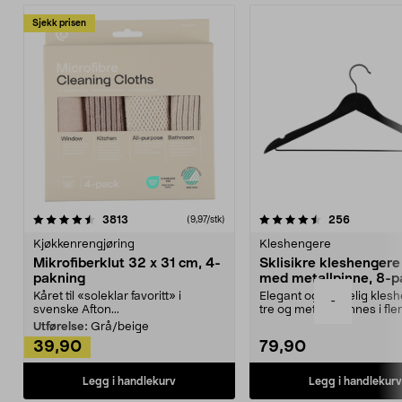
Sjekk prisen
4.5av 5 stjerner
anmeldelser
4.5av 5 stjerner
anmeldels
3813
256
(9,97/stk)
Kjøkkenrengjøring
Kleshengere
Mikrofiberklut 32 x 31 cm, 4-
Sklisikre kleshengere 
pakning
med metallpinne, 8-p
Kåret til «soleklar favoritt» i
Elegant og skikkelig kles
-
svenske Afton...
tre og metall – finnes i fle
Kleshe...
Utførelse:
Grå/beige
39,90
79,90
Legg i handlekurv
Legg i handlekurv