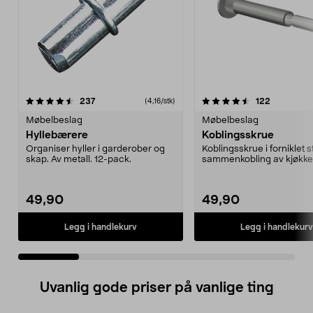
4.5 av 5 stjerner
anmeldelser
4.5 av 5 stjerner
anmeldels
237
122
(4,16/stk)
Møbelbeslag
Møbelbeslag
Hyllebærere
Koblingsskrue
Organiser hyller i garderober og
Koblingsskrue i forniklet s
skap. Av metall. 12-pack.
sammenkobling av kjøkke
garderobeskap ...
49,90
49,90
Legg i handlekurv
Legg i handlekurv
Uvanlig gode priser på vanlige ting