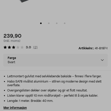
239,90
(inkl. moms)
3.0
(
2
)
Artikkelnr.:
41-8197-1
Select
Farge
variant
Svart
Lettmontert gulvlist med selvklebende bakside – finnes i flere farger.
Habo SA78 nivålist aluminium – stilren og moderne design med slett
overflate.
Overgangslisten dekker over skjøter og gir et flott resultat.
Listen klarer opptil 10 mm nivåforskjell – perfekt til å skjule kabler.
Lengde: 1 meter. Bredde: 40 mm.
Mer informasjon