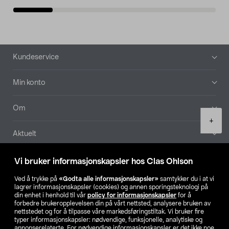
Bunntekst
Kundeservice
Min konto
Om
Product
+
quantity
Aktuelt
Våre selskaper
Vi bruker informasjonskapsler hos Clas Ohlson
Ved å trykke på
«Godta alle informasjonskapsler»
samtykker du i at vi
Finn din butikk
lagrer informasjonskapsler (cookies) og annen sporingsteknologi på
din enhet i henhold til vår
policy for informasjonskapsler
for å
forbedre brukeropplevelsen din på vårt nettsted, analysere bruken av
SE
NO
FI
nettstedet og for å tilpasse våre markedsføringstiltak. Vi bruker fire
typer informasjonskapsler: nødvendige, funksjonelle, analytiske og
annonserelaterte. For nødvendige informasjonskapsler er det ikke noe