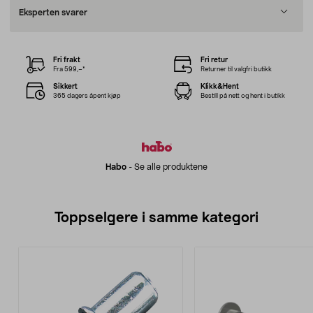
Eksperten svarer
Fri frakt
Fri retur
Fra 599,–*
Returner til valgfri butikk
Sikkert
Klikk&Hent
365 dagers åpent kjøp
Bestill på nett og hent i butikk
Habo
-
Se alle produktene
Toppselgere i samme kategori