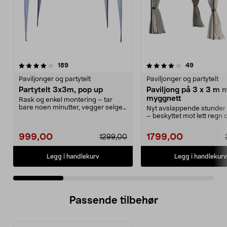
4.0 av 5 stjerner
anmeldelser
4.0 av 5 stjerner
anmeldelse
189
49
Paviljonger og partytelt
Paviljonger og partytelt
Partytelt 3x3m, pop up
Paviljong på 3 x 3 m 
myggnett
Rask og enkel montering – tar
bare noen minutter, vegger selges
Nyt avslappende stunder 
separat. Rimelig...
– beskyttet mot lett regn
Paviljong med...
999,00
1799,00
1299,00
Legg i handlekurv
Legg i handlekurv
Passende tilbehør