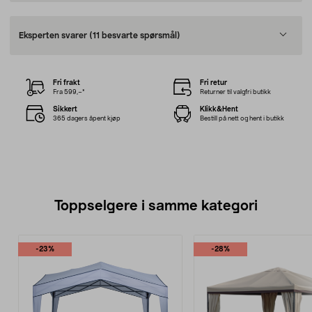
Eksperten svarer
(11 besvarte spørsmål)
Fri frakt
Fri retur
Fra 599,–*
Returner til valgfri butikk
Sikkert
Klikk&Hent
365 dagers åpent kjøp
Bestill på nett og hent i butikk
Toppselgere i samme kategori
-23%
-28%