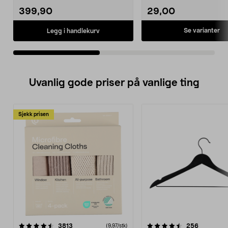
399,90
29,00
Se varianter
Legg i handlekurv
Uvanlig gode priser på vanlige ting
Sjekk prisen
4.5av 5 stjerner
anmeldelser
4.5av 5 stjerner
anmeldels
3813
256
(9,97/stk)