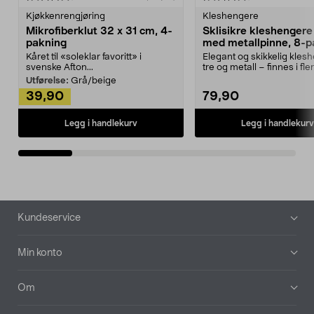
Kjøkkenrengjøring
Kleshengere
Mikrofiberklut 32 x 31 cm, 4-
Sklisikre kleshengere 
pakning
med metallpinne, 8-p
Kåret til «soleklar favoritt» i
Elegant og skikkelig kles
svenske Afton...
tre og metall – finnes i fle
Kleshe...
Utførelse:
Grå/beige
39,90
79,90
Legg i handlekurv
Legg i handlekurv
Bunntekst
Kundeservice
Min konto
Om