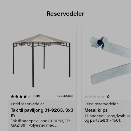
Reservedeler
anmeldelser
4.5av 5 stjerner
399
(44,43/m²)
anmeldelser
0
0.0 av 5 stjerner
Fritid reservedeler
Fritid reservedeler
Tak til paviljong 31-9263, 3x3
Metallklips
m
Til hagepaviljong/lysthus
og partytelt 31-4561.
Tak til hagepaviljong 31-9263, TP-
GAZ1661. Polyester med
vannavvisende belegg. ...