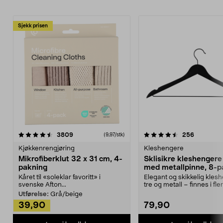
Sjekk prisen
4.5av 5 stjerner
anmeldelser
4.5av 5 stjerner
anmeldels
3809
256
(9,97/stk)
Kjøkkenrengjøring
Kleshengere
Mikrofiberklut 32 x 31 cm, 4-
Sklisikre kleshengere 
pakning
med metallpinne, 8-p
Kåret til «soleklar favoritt» i
Elegant og skikkelig kles
svenske Afton...
tre og metall – finnes i fle
Kleshe...
Utførelse:
Grå/beige
39,90
79,90