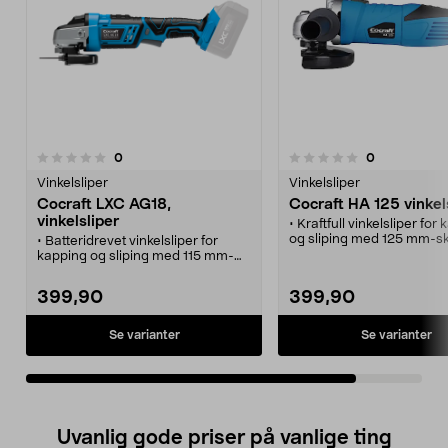
anmeldelser
anmeldelser
0
0
0.0 av 5 stjerner
Vinkelsliper
Vinkelsliper
Cocraft LXC AG18,
Cocraft HA 125 vinkel
vinkelsliper
• Kraftfull vinkelsliper for
og sliping med 125 mm-sk
• Batteridrevet vinkelsliper for
• Sidehåndtaket kan mont
kapping og sliping med 115 mm-
posisjoner for bedre kontr
skiver.
sikkerhet.
• Sidehåndtaket kan monteres i 3
399,90
399,90
• Spindelsperre for enkelt
posisjoner for bedre kontroll og
skivebytte.
sikkerhet.
• 5 års garanti.
• Spindelsperre for enkelt
Se varianter
Se varianter
skivebytte.
• Maskin i LXC-serien. Litium-
ionbatteri og lader selges separat.
• 5 års garanti.
Uvanlig gode priser på vanlige ting