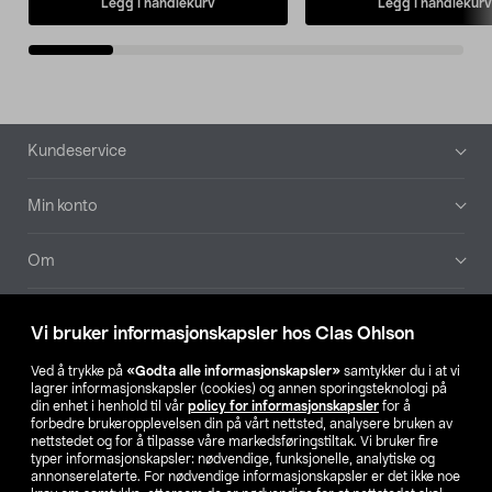
Legg i handlekurv
Legg i handlekurv
Bunntekst
Kundeservice
Min konto
Om
Aktuelt
Vi bruker informasjonskapsler hos Clas Ohlson
Våre selskaper
Ved å trykke på
«Godta alle informasjonskapsler»
samtykker du i at vi
lagrer informasjonskapsler (cookies) og annen sporingsteknologi på
din enhet i henhold til vår
policy for informasjonskapsler
for å
Finn din butikk
forbedre brukeropplevelsen din på vårt nettsted, analysere bruken av
nettstedet og for å tilpasse våre markedsføringstiltak. Vi bruker fire
typer informasjonskapsler: nødvendige, funksjonelle, analytiske og
annonserelaterte. For nødvendige informasjonskapsler er det ikke noe
SE
NO
FI