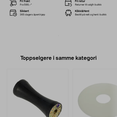
Fri frakt
Fri retur
Fra 599,–*
Returner til valgfri butikk
Sikkert
Klikk&Hent
365 dagers åpent kjøp
Bestill på nett og hent i butikk
Toppselgere i samme kategori