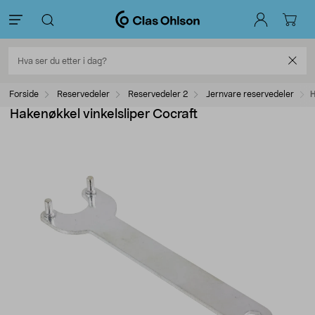
Forside
Reservedeler
Reservedeler 2
Jernvare reservedeler
H
Hakenøkkel vinkelsliper Cocraft