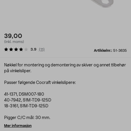
39,00
(inkl. moms)
3.9
(
11
)
Artikkelnr.:
51-3635
Nøkkel for montering og demontering av skiver og annet tilbehør
på vinkelsliper.
Passer følgende Cocraft vinkelslipere:
41-1371, DSM007-180
40-7942, S1M-TD9-125D
18-3161, S1M-TD9-125D
Pigger C/C mål: 30 mm.
Mer informasjon