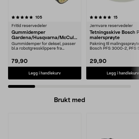
5.0 av 5 stjerner
anmeldelser
4.5 av 5 stjerner
anmeldelse
105
15
Fritid reservedeler
Jernvare reservedeler
Gummidemper
Tetningsskive Bosch 
Gardena/Husqvarna/McCullo
malersprøyte
ch/Flymo
Gummidemper for deksel, passer
Pakning til malingssprøyt
bl.a robotgressklippere fra
Bosch PFS 3000-2, PFS 
Gardena, Flymo og McC...
og PFS 7000.
79,90
29,90
Legg i handlekurv
Legg i handlekurv
Brukt med