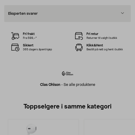
Eksperten svarer
Fri frakt
Fri retur
Fra 599,–*
Returner til valgfri butikk
Sikkert
Klikk&Hent
365 dagers åpent kjøp
Bestill på nett og hent i butikk
Clas Ohlson
-
Se alle produktene
Toppselgere i samme kategori