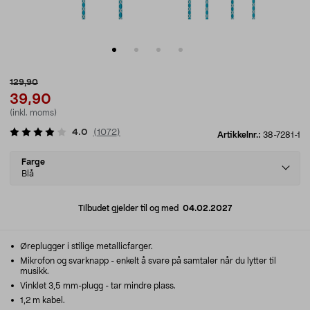
129,90
39,90
(inkl. moms)
4.0
(
1072
)
Artikkelnr.:
38-7281-1
Select
Farge
variant
Blå
Tilbudet gjelder til og med
04.02.2027
Øreplugger i stilige metallicfarger.
Mikrofon og svarknapp - enkelt å svare på samtaler når du lytter til
musikk.
Vinklet 3,5 mm-plugg - tar mindre plass.
1,2 m kabel.