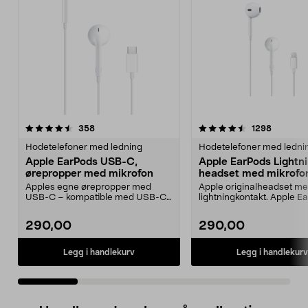
4.5 av 5 stjerner
anmeldelser
4.5 av 5 stjerner
anmeldel
358
1298
Hodetelefoner med ledning
Hodetelefoner med ledni
Apple EarPods USB-C,
Apple EarPods Lightni
ørepropper med mikrofon
headset med mikrofo
Apples egne ørepropper med
Apple originalheadset m
USB-C – kompatible med USB-C-
lightningkontakt. Apple E
enheter med iOS 10 eller...
Lightning – maksimert ...
290,00
290,00
Legg i handlekurv
Legg i handlekurv