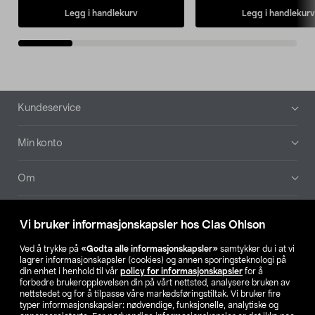
Legg i handlekurv
Legg i handlekurv
Bunntekst
Kundeservice
Min konto
Om
Aktuelt
Vi bruker informasjonskapsler hos Clas Ohlson
Våre selskaper
Ved å trykke på
«Godta alle informasjonskapsler»
samtykker du i at vi
lagrer informasjonskapsler (cookies) og annen sporingsteknologi på
din enhet i henhold til vår
policy for informasjonskapsler
for å
Finn din butikk
forbedre brukeropplevelsen din på vårt nettsted, analysere bruken av
nettstedet og for å tilpasse våre markedsføringstiltak. Vi bruker fire
typer informasjonskapsler: nødvendige, funksjonelle, analytiske og