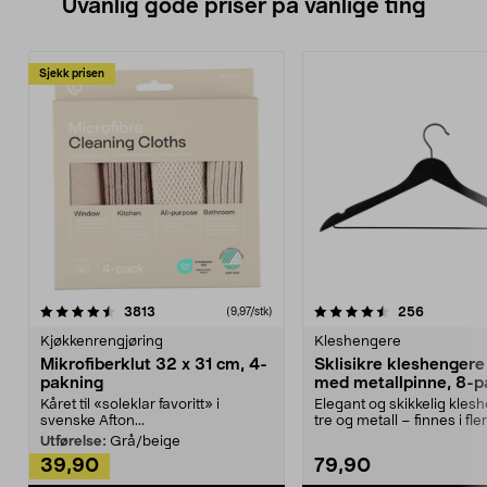
Uvanlig gode priser på vanlige ting
Sjekk prisen
4.5av 5 stjerner
anmeldelser
4.5av 5 stjerner
anmeldels
3813
256
(9,97/stk)
Kjøkkenrengjøring
Kleshengere
Mikrofiberklut 32 x 31 cm, 4-
Sklisikre kleshengere 
pakning
med metallpinne, 8-p
Kåret til «soleklar favoritt» i
Elegant og skikkelig kles
svenske Afton...
tre og metall – finnes i fle
Kleshe...
Utførelse:
Grå/beige
39,90
79,90