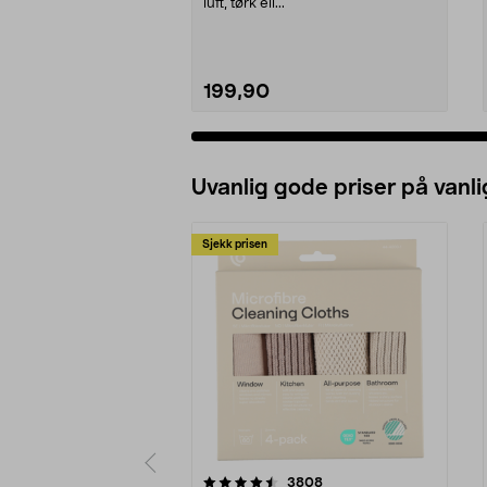
luft, tørk ell...
199,90
Uvanlig gode priser på vanli
Sjekk prisen
5av 5 stjerner
4.5av 5 stjerner
anmeldelser
3808