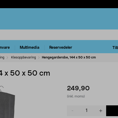
rnvare
Multimedia
Reservedeler
Til
ing
Klesoppbevaring
Hengegarderobe, 144 x 50 x 50 cm
4 x 50 x 50 cm
249,90
(inkl. moms)
Product
quantity