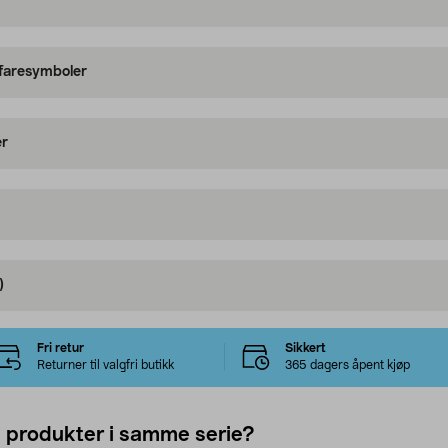
 faresymboler
er
)
Fri retur
Sikkert
Returner til valgfri butikk
365 dagers åpent kjøp
e produkter i samme serie?