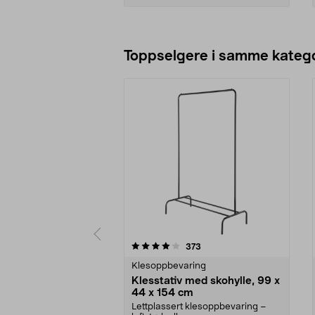
Legg i handlekurv
Toppselgere i samme katego
0 av 5 stjerner
4.5 av 5 stjerner
anmeldelser
373
Klesoppbevaring
Klesstativ med skohylle, 99 x
44 x 154 cm
Lettplassert klesoppbevaring –