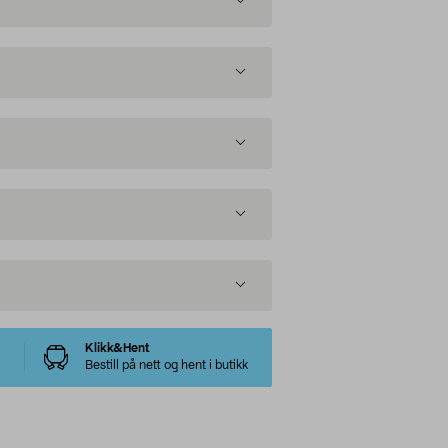
Klikk&Hent
Bestill på nett og hent i butikk