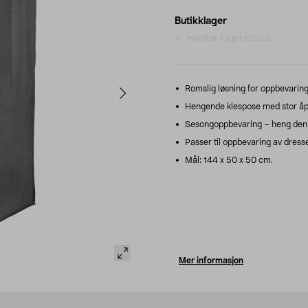
Butikklager
Henter lagerstatus...
Romslig løsning for oppbevaring 
Hengende klespose med stor åpni
Sesongoppbevaring – heng den op
Passer til oppbevaring av dresser
Mål: 144 x 50 x 50 cm.
Mer informasjon