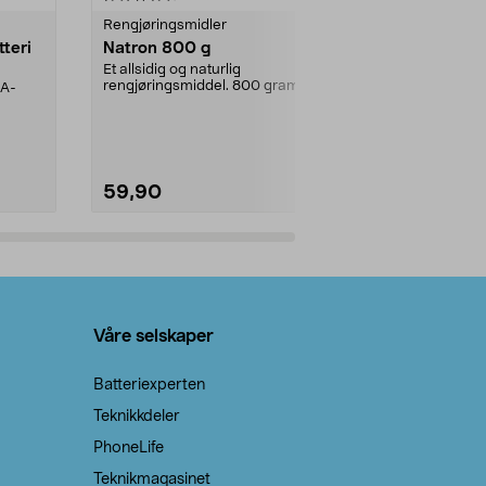
Rengjøringsmidler
Levende lys
tteri
Natron 800 g
Telys steari
prosent ste
Et allsidig og naturlig
rengjøringsmiddel. 800 gram
AA-
100 % stearin
natron – til rengjøring både...
råvarer. Produ
brenner med e
59,90
69,90
Legg i handlekurv
Legg 
Våre selskaper
Batteriexperten
Teknikkdeler
PhoneLife
Teknikmagasinet