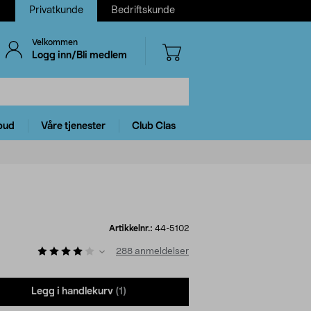
Privatkunde
Bedriftskunde
Velkommen
Logg inn/Bli medlem
bud
Våre tjenester
Club Clas
Artikkelnr.:
44-5102
288
anmeldelser
Legg i handlekurv
(1)