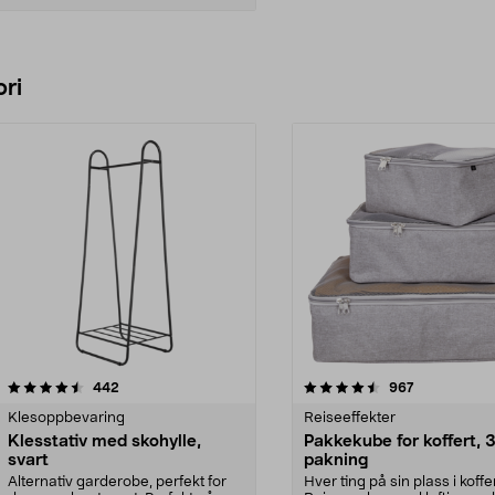
Legg i handlekurv
ri
4.5 av 5 stjerner
anmeldelser
4.0 av 5 stjerner
anmeldelser
442
967
Klesoppbevaring
Reiseeffekter
Klesstativ med skohylle,
Pakkekube for koffert, 
svart
pakning
Alternativ garderobe, perfekt for
Hver ting på sin plass i koffe