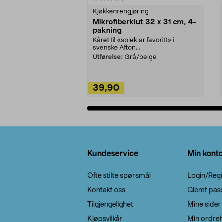
Kjøkkenrengjøring
Mikrofiberklut 32 x 31 cm, 4-
pakning
Kåret til «soleklar favoritt» i
svenske Afton...
Utførelse:
Grå/beige
39,90
Legg i handlekurv
Bunntekst
Kundeservice
Min kont
Ofte stilte spørsmål
Login/Regi
Kontakt oss
Glemt pas
Tilgjengelighet
Mine sider
Kjøpsvilkår
Min ordreh