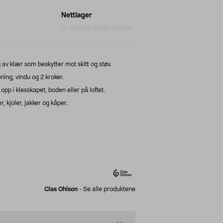
Nettlager
Henter lagerstatus...
av klær som beskytter mot skitt og støv.
ng, vindu og 2 kroker.
p i klesskapet, boden eller på loftet.
, kjoler, jakker og kåper.
Clas Ohlson
-
Se alle produktene