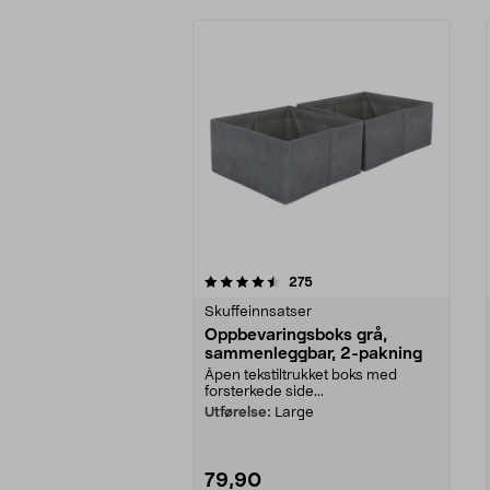
5av 5 stjerner
4.5av 5 stjerner
anmeldelser
275
Skuffeinnsatser
Oppbevaringsboks grå,
sammenleggbar, 2-pakning
Åpen tekstiltrukket boks med
forsterkede side...
Utførelse:
Large
79,90