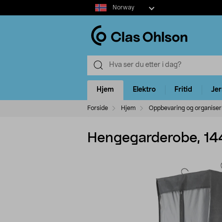
Select
Norway
market
Hjem
Elektro
Fritid
Je
Forside
Hjem
Oppbevaring og organiser
Hengegarderobe, 14