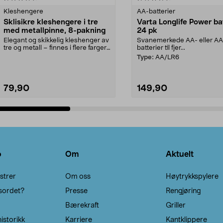
Kleshengere
AA-batterier
Sklisikre kleshengere i tre
Varta Longlife Power ba
med metallpinne, 8-pakning
24 pk
Elegant og skikkelig kleshenger av
Svanemerkede AA- eller A
tre og metall – finnes i flere farger.
batterier til fjer...
Kleshe...
Type:
AA/LR6
79,90
149,90
Legg i handlekurv
Legg i handlekurv
o
Om
Aktuelt
strer
Om oss
Høytrykkspylere
sordet?
Presse
Rengjøring
Bærekraft
Griller
istorikk
Karriere
Kantklippere