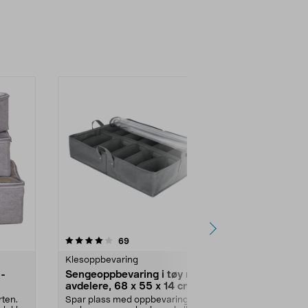
4.5 av 5 stjerner
anmeldelser
4.5
69
1
Klesoppbevaring
Oppbevaring
3-
Sengeoppbevaring i tøy med
Kommode i 
avdelere, 68 x 55 x 14 cm
skuffer i tek
rten.
Spar plass med oppbevaring
6 romslige skuf