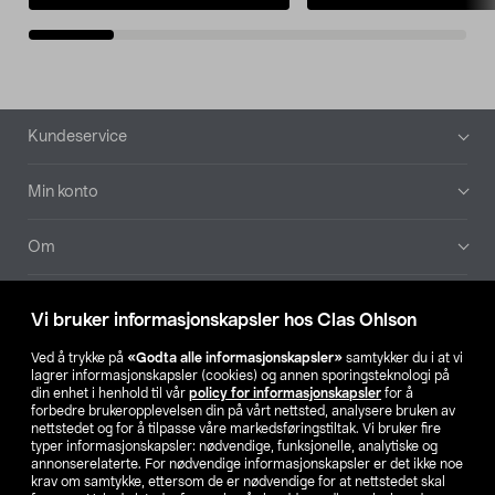
Bunntekst
Kundeservice
Min konto
Om
Aktuelt
Vi bruker informasjonskapsler hos Clas Ohlson
Våre selskaper
Ved å trykke på
«Godta alle informasjonskapsler»
samtykker du i at vi
lagrer informasjonskapsler (cookies) og annen sporingsteknologi på
din enhet i henhold til vår
policy for informasjonskapsler
for å
Finn din butikk
forbedre brukeropplevelsen din på vårt nettsted, analysere bruken av
nettstedet og for å tilpasse våre markedsføringstiltak. Vi bruker fire
typer informasjonskapsler: nødvendige, funksjonelle, analytiske og
annonserelaterte. For nødvendige informasjonskapsler er det ikke noe
SE
NO
FI
krav om samtykke, ettersom de er nødvendige for at nettstedet skal