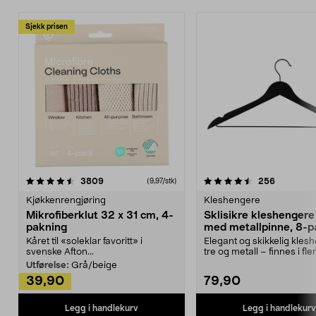
Sjekk prisen
4.5av 5 stjerner
anmeldelser
4.5av 5 stjerner
anmeldels
3809
256
(9,97/stk)
Kjøkkenrengjøring
Kleshengere
Mikrofiberklut 32 x 31 cm, 4-
Sklisikre kleshengere 
pakning
med metallpinne, 8-p
Kåret til «soleklar favoritt» i
Elegant og skikkelig kles
svenske Afton...
tre og metall – finnes i fle
Kleshe...
Utførelse:
Grå/beige
39,90
79,90
Legg i handlekurv
Legg i handlekurv