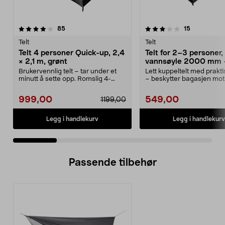
3.0 av 5 stjerner
anmeldelser
4.0 av 5 stjerner
anmeldelse
85
15
Telt
Telt
Telt 4 personer Quick-up, 2,4
Telt for 2–3 personer,
× 2,1 m, grønt
vannsøyle 2000 mm 
camping, fottur
Brukervennlig telt – tar under et
Lett kuppeltelt med praktis
minutt å sette opp. Romslig 4-
– beskytter bagasjen mot
mannstelt med 16...
Telt for 2–3...
999,00
549,00
1199,00
Legg i handlekurv
Legg i handlekurv
Passende tilbehør