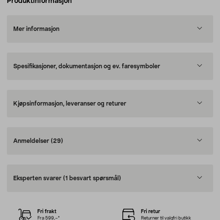
Produktinformasjon
Mer informasjon
Spesifikasjoner, dokumentasjon og ev. faresymboler
Kjøpsinformasjon, leveranser og returer
Anmeldelser
(29)
Eksperten svarer
(1 besvart spørsmål)
Fri frakt
Fri retur
Fra 599,–*
Returner til valgfri butikk