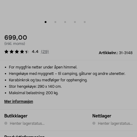
699,00
(inkl. moms)
4.4
(
29
)
Artikkelnr.:
31-3148
For myggfrie netter under åpen himmel.
Hengekøye med myggnett – til camping, gåturer og andre utenetter.
Karabinkrok og tau medfølger for opphenging.
Stor hengekøye: 290 x 140 cm.
Maksimal belastning: 200 kg.
Mer informasjon
Butikklager
Nettlager
Henter lagerstatus...
Henter lagerstatus...