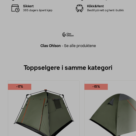
Sikkert
Klikk&Hent
365 dagers åpent kjøp
Bestill på nett og hent i butikk
Clas Ohlson
-
Se alle produktene
Toppselgere i samme kategori
-17%
-15%