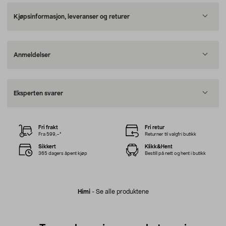
Kjøpsinformasjon, leveranser og returer
Anmeldelser
Eksperten svarer
Fri frakt
Fri retur
Fra 599,–*
Returner til valgfri butikk
Sikkert
Klikk&Hent
365 dagers åpent kjøp
Bestill på nett og hent i butikk
Himi
-
Se alle produktene