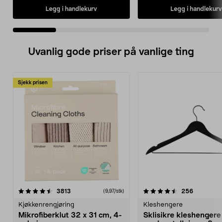
Legg i handlekurv
Legg i handlekurv
Uvanlig gode priser på vanlige ting
Sjekk prisen
4.5av 5 stjerner
anmeldelser
4.5av 5 stjerner
anmeldels
3813
256
(9,97/stk)
Kjøkkenrengjøring
Kleshengere
Mikrofiberklut 32 x 31 cm, 4-
Sklisikre kleshengere 