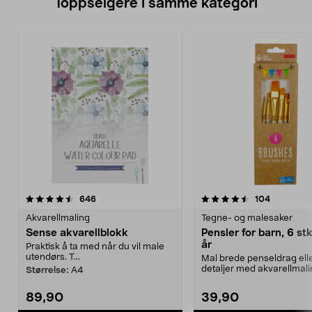
Toppselgere i samme kategori
4.5 av 5 stjerner
anmeldelser
4.5 av 5 stjerner
anmeldels
646
104
Akvarellmaling
Tegne- og malesaker
Sense akvarellblokk
Pensler for barn, 6 stk
år
Praktisk å ta med når du vil male
utendørs. T...
Mal brede penseldrag ell
detaljer med akvarellmali
Størrelse:
A4
akrylmaling. Pensle...
89,90
39,90