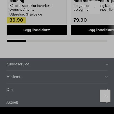
pakning
med metallpinne, 8-p
Kåret til «soleklar favoritt» i
Elegant og skikkelig kles
-
svenske Afton...
tre og metall – finnes i fle
Kleshe...
Utførelse:
Grå/beige
39,90
79,90
Legg i handlekurv
Legg i handlekurv
Bunntekst
Kundeservice
Min konto
Om
Product
+
quantity
Aktuelt