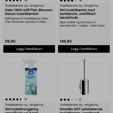
anmeldelser
anmeldelser
15
10
Toalettbørster og -rengjøring
Toalettbørster og -rengjøring
Habo 1368 refill Flair, Blossom,
Sini toalettbørste med
Nature toalettbørster
kantbørste, utskiftbart
børstehode
Refillbørste til toalettbørste Habo
Flair, Blossom og Nature. Habo
Spar skaftet og bytt bare ut
erstatningsbø....
børstehodet – selges i ulike farger.
Sini toalettbø....
59,90
149,90
Legg i handlekurv
Legg i handlekurv
3.0 av 5 stjerner
anmeldelser
anmeldelser
77
3
Toalettbørster og -rengjøring
Toalettbørster og -rengjøring
Sini toalettrengjøring
Smedbo DOT selvklebende