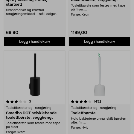
sprayflaske og 2 tabs,
toalettbørste, vegghengt
startsett
Toalettbørste som festes med tape
på fliser. ....
Svanemerket og kraftfull
rengjøringsmiddel – refill selges
Farge:
Krom
separat. Sini startpa....
69,90
1199,00
Legg i handlekurv
Legg i handlekurv
4.0 av 5 stjerner
anmeldelser
anmeldelser
3
1452
Toalettbørster og -rengjøring
Toalettbørster og -rengjøring
Smedbo DOT selvklebende
Toalettbørste
toalettbørste, vegghengt
Hold bakteriene unna, skift børsten
ofte. Fin....
Toalettbørste som festes med tape
på fliser. ....
Farge:
Hvit
Farge:
Svart