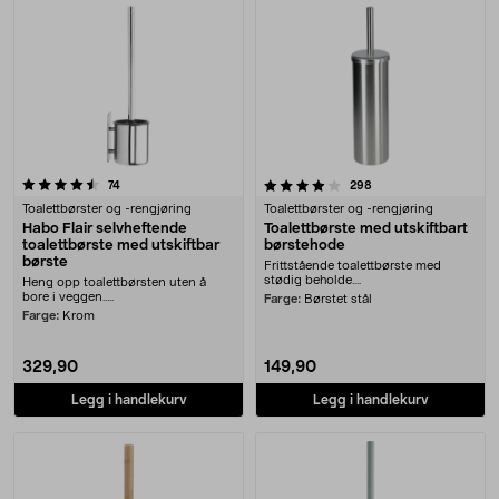
4.0 av 5 stjerner
anmeldelser
anmeldelser
74
298
Toalettbørster og -rengjøring
Toalettbørster og -rengjøring
Habo Flair selvheftende
Toalettbørste med utskiftbart
toalettbørste med utskiftbar
børstehode
børste
Frittstående toalettbørste med
stødig beholde....
Heng opp toalettbørsten uten å
bore i veggen.....
Farge:
Børstet stål
Farge:
Krom
329,90
149,90
Legg i handlekurv
Legg i handlekurv