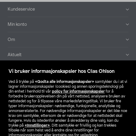
Bunntekst
Kundeservice
Min konto
Om
Aktuelt
Våre selskaper
Vi bruker informasjonskapsler hos Clas Ohlson
Ved å trykke på
«Godta alle informasjonskapsler»
samtykker du i at vi
Finn din butikk
lagrer informasjonskapsler (cookies) og annen sporingsteknologi på
din enhet i henhold til vår
policy for informasjonskapsler
for å
forbedre brukeropplevelsen din på vårt nettsted, analysere bruken av
SE
NO
FI
nettstedet og for å tilpasse våre markedsføringstiltak. Vi bruker fire
typer informasjonskapsler: nødvendige, funksjonelle, analytiske og
annonserelaterte. For nødvendige informasjonskapsler er det ikke noe
krav om samtykke, ettersom de er nødvendige for at nettstedet skal
fungere. Hvis du istedenfor ønsker å skreddersy dine valg, kan du
trykke på
«Innstillinger»
. Ditt samtykke er frivillig og kan trekkes
tilbake når som helst ved å endre dine innstillinger for
informasjonskapsler eller kontakte oss for veiledning.