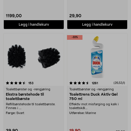
1199,00
29,90
Legg i handlekurv
Legg i handlekurv
-33%
4.5 av 5 stjerner
anmeldelser
anmeldelser
(26,53/l)
153
1261
Toalettbørster og -rengjøring
Toalettbørster og -rengjøring
Ekstra børstehode til
Toalettrens Duck Aktiv Gel
toalettbørste
750 ml
Refillbørstehode til toalettbørste.
Effektiv mot misfarging og kalk i
Finnes i ....
toalettskål....
Farge:
Svart
Utførelse:
Marine