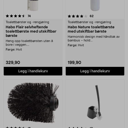
4.0 av 5 stjerner
anmeldelser
anmeldelser
74
62
Toalettbørster og -rengjøring
Toalettbørster og -rengjøring
Habo Flair selvheftende
Habo Nature toalettbørste
toalettbørste med utskiftbar
med utskiftbar børste
børste
Harmonisk design med håndtak av
bambus – hold....
Heng opp toalettbørsten uten å
bore i veggen.....
Farge:
Hvit
Farge:
Hvit
329,90
199,90
Legg i handlekurv
Legg i handlekurv
4.0 av 5 stjerner