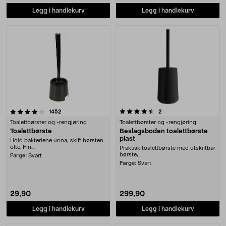
Legg i handlekurv
Legg i handlekurv
4.5 av 5 stjerner
anmeldelser
anmeldelser
1452
2
Toalettbørster og -rengjøring
Toalettbørster og -rengjøring
Toalettbørste
Beslagsboden toalettbørste
plast
Hold bakteriene unna, skift børsten
ofte. Fin....
Praktisk toalettbørste med utskiftbar
børste,....
Farge:
Svart
Farge:
Svart
29,90
299,90
Legg i handlekurv
Legg i handlekurv