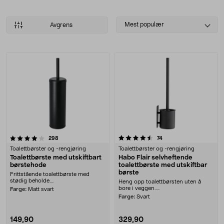
Select
Mest populær
Avgrens
sorting
Produkter
4.5 av 5 stjerner
anmeldelser
anmeldelser
298
74
Toalettbørster og -rengjøring
Toalettbørster og -rengjøring
Toalettbørste med utskiftbart
Habo Flair selvheftende
børstehode
toalettbørste med utskiftbar
børste
Frittstående toalettbørste med
stødig beholde....
Heng opp toalettbørsten uten å
bore i veggen.....
Farge:
Matt svart
Farge:
Svart
149,90
329,90