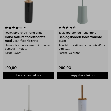
4.5 av 5 stjerner
anmeldelser
anmeldelser
62
2
Toalettbørster og -rengjøring
Toalettbørster og -rengjøring
Habo Nature toalettbørste
Beslagsboden toalettbørste
med utskiftbar børste
plast
Harmonisk design med håndtak av
Praktisk toalettbørste med utskiftbar
bambus – hold....
børste,....
Farge:
Svart
Farge:
Lys grønn
199,90
299,90
Legg i handlekurv
Legg i handlekurv