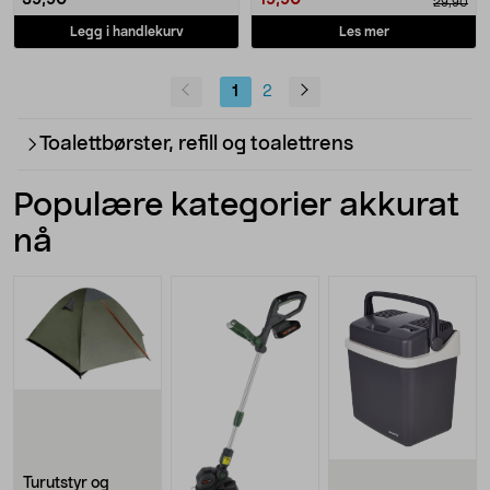
39,90
19,90
29,90
Legg i handlekurv
Les mer
1
2
Toalettbørster, refill og toalettrens
Populære kategorier akkurat
nå
Turutstyr og