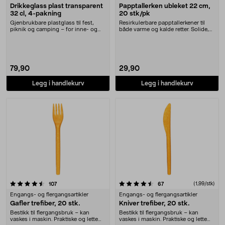
Drikkeglass plast transparent
Papptallerken ubleket 22 cm,
32 cl, 4-pakning
20 stk/pk
Gjenbrukbare plastglass til fest,
Resirkulerbare papptallerkener til
piknik og camping – for inne- og
både varme og kalde retter. Solide,
utebruk. Drik....
ublekede ....
79,90
29,90
Legg i handlekurv
Legg i handlekurv
4.5 av 5 stjerner
anmeldelser
anmeldelser
(1,99/stk)
107
67
Engangs- og flergangsartikler
Engangs- og flergangsartikler
Gafler trefiber, 20 stk.
Kniver trefiber, 20 stk.
Bestikk til flergangsbruk – kan
Bestikk til flergangsbruk – kan
vaskes i maskin. Praktiske og lette
vaskes i maskin. Praktiske og lette