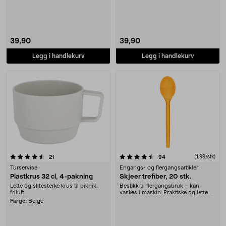
gafler – per....
kniver – per....
39,90
39,90
Legg i handlekurv
Legg i handlekurv
4.5 av 5 stjerner
anmeldelser
anmeldelser
(1,99/stk)
21
94
Turservise
Engangs- og flergangsartikler
Plastkrus 32 cl, 4-pakning
Skjeer trefiber, 20 stk.
Lette og slitesterke krus til piknik,
Bestikk til flergangsbruk – kan
friluft....
vaskes i maskin. Praktiske og lette
skjeer – per....
Farge:
Beige