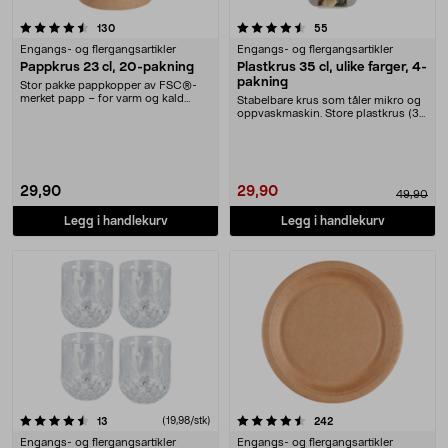
4.5 av 5 stjerner
anmeldelser
anmeldelser
130
55
Engangs- og flergangsartikler
Engangs- og flergangsartikler
Pappkrus 23 cl, 20-pakning
Plastkrus 35 cl, ulike farger, 4-
pakning
Stor pakke pappkopper av FSC®-
merket papp – for varm og kald
Stabelbare krus som tåler mikro og
drikke. Papirkopper....
oppvaskmaskin. Store plastkrus (35
cl) – perf....
29,90
29,90
49,90
Legg i handlekurv
Legg i handlekurv
4.5 av 5 stjerner
anmeldelser
(19,98/stk)
anmeldelser
13
242
Engangs- og flergangsartikler
Engangs- og flergangsartikler