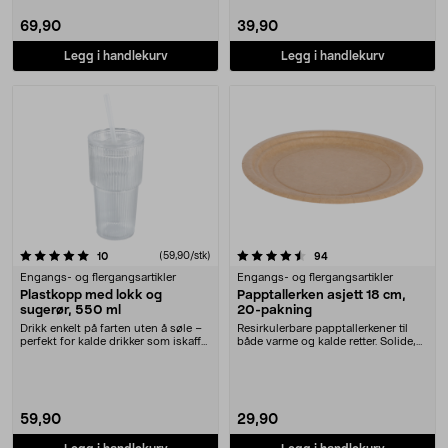
69,90
39,90
Legg i handlekurv
Legg i handlekurv
4.5 av 5 stjerner
anmeldelser
(59,90/stk)
anmeldelser
10
94
Engangs- og flergangsartikler
Engangs- og flergangsartikler
Plastkopp med lokk og
Papptallerken asjett 18 cm,
sugerør, 550 ml
20-pakning
Drikk enkelt på farten uten å søle –
Resirkulerbare papptallerkener til
perfekt for kalde drikker som iskaffe,
både varme og kalde retter. Solide,
smoo....
ublekede ....
59,90
29,90