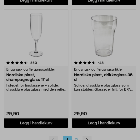
Legg i handlekurv
Legg i handlekurv
4.5 av 5 stjerner
anmeldelser
anmeldelser
350
148
Engangs- og flergangsartikler
Engangs- og flergangsartikler
Nordiska plast,
Nordiska plast, drikkeglass 35
champagneglass 17 cl
cl
I stedet for finglassene – solide,
Solide, glassklare plastglass som
glassklare plastglass med den rette
kan stables. Glasset er fritt for BPA
formen. C....
og godkj....
29,90
29,90
Legg i handlekurv
Legg i handlekurv