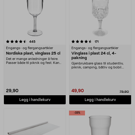
4.5 av 5 stjerner
anmeldelser
anmeldelser
445
171
Engangs- og flergangsartikler
Engangs- og flergangsartikler
Nordiska plast, vinglass 25 cl
Vinglass i plast 24 cl, 4-
pakning
Det er mange anledninger å feire.
Passer både til piknik og fest. Kan
Gjenbrukbare glass til studentliv,
brukes på ....
piknik, camping, båtliv og bobil.
Vinglass i ....
29,90
49,90
79,90
Legg i handlekurv
Legg i handlekurv
-33%