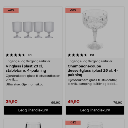
Produkter
-43%
-38%
4.5 av 5 stjerner
anmeldelser
anmeldelser
93
131
Engangs- og flergangsartikler
Engangs- og flergangsartikler
Vinglass i plast 23 cl,
Champagnecoupe
stablebare, 4-pakning
dessertglass i plast 26 cl, 4-
pakning
Gjenbrukbare glass til studentfester,
piknik,....
Gjenbrukbare glass til studentliv,
piknik, camping, båtliv og bobil.
Utførelse:
Gjennomsiktig
Champagneco....
39,90
49,90
69,90
79,90
Legg i handlekurv
Legg i handlekurv
-38%