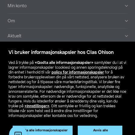
Min konto
Om
Aktuelt
Våre selskaper
Vi bruker informasjonskapsler hos Clas Ohlson
Ved å trykke på
«Godta alle informasjonskapsler»
samtykker du i at vi
Finn din butikk
lagrer informasjonskapsler (cookies) og annen sporingsteknologi på
din enhet i henhold til vår
policy for informasjonskapsler
for å
forbedre brukeropplevelsen din på vårt nettsted, analysere bruken av
SE
NO
FI
nettstedet og for å tilpasse våre markedsføringstiltak. Vi bruker fire
typer informasjonskapsler: nødvendige, funksjonelle, analytiske og
annonserelaterte. For nødvendige informasjonskapsler er det ikke noe
krav om samtykke, ettersom de er nødvendige for at nettstedet skal
fungere. Hvis du istedenfor ønsker å skreddersy dine valg, kan du
trykke på
«Innstillinger»
. Ditt samtykke er frivillig og kan trekkes
tilbake når som helst ved å endre dine innstillinger for
informasjonskapsler eller kontakte oss for veiledning.
Privacy statement
Medlemsvilkår
Kjøpsvilkår
For bedrifter
Endre til priser ekskl. moms
Godta alle informasjonskapsler
Avvis alle