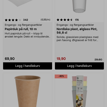
4.5 av 5 stjerner
anmeldelser
(6,99/m)
anmeldelser
342
176
Engangs- og flergangsartikler
Engangs- og flergangsartikler
Papirduk på rull, 10 m
Nordiska plast, ølglass Pint,
56,8 cl
Hvit papirduk på rull – klipp til
ønsket lengde. Dekk et innbydende
Solide, glassklare plastglass med
bord med pap....
pen fasong. Ølglasset er fritt for
BPA og godk....
69,90
19,90
29,90
Legg i handlekurv
Legg i handlekurv
-40%