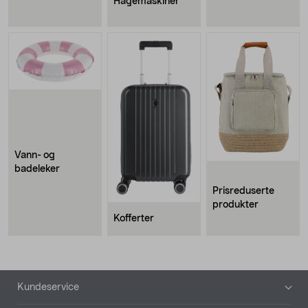
Hagemaskiner
Vann- og
badeleker
Prisreduserte
produkter
Kofferter
Bunntekst
Kundeservice