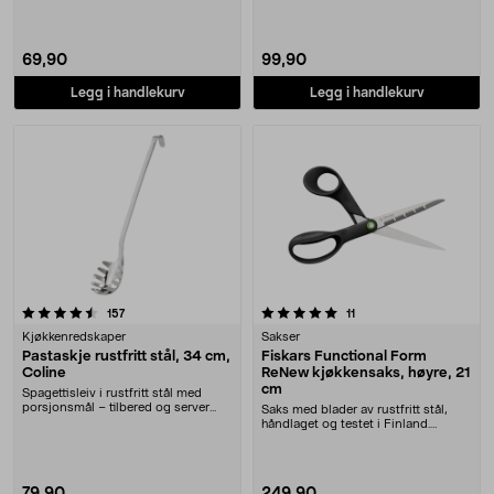
69,90
99,90
Legg i handlekurv
Legg i handlekurv
5.0 av 5 stjerner
anmeldelser
anmeldelser
157
11
Kjøkkenredskaper
Sakser
Pastaskje rustfritt stål, 34 cm,
Fiskars Functional Form
Coline
ReNew kjøkkensaks, høyre, 21
cm
Spagettisleiv i rustfritt stål med
porsjonsmål – tilbered og server
Saks med blader av rustfritt stål,
pasta og nud....
håndlaget og testet i Finland.
Fiskars Functi....