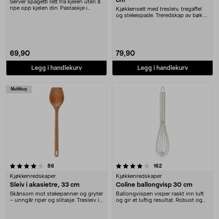
cm
Server spagetti rett fra kjelen uten å
ripe opp kjelen din. Pastaskje i
Kjøkkensett med tresleiv, tregaffel
sliteste....
og stekespade. Treredskap av bøk –
skånsomme....
69,90
79,90
Legg i handlekurv
Legg i handlekurv
Multibuy
4.0 av 5 stjerner
anmeldelser
anmeldelser
86
162
Kjøkkenredskaper
Kjøkkenredskaper
Sleiv i akasietre, 33 cm
Coline ballongvisp 30 cm
Skånsom mot stekepanner og gryter
Ballongvispen visper raskt inn luft
– unngår riper og slitasje. Tresleiv i
og gir et luftig resultat. Robust og
slitest....
effekti....