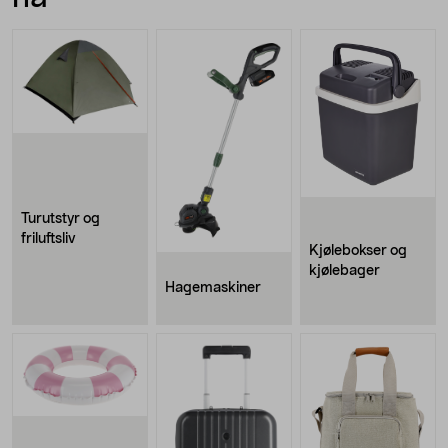
Turutstyr og
friluftsliv
Kjølebokser og
kjølebager
Hagemaskiner