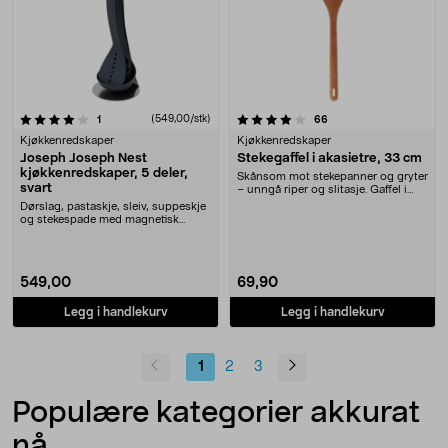
4.0 av 5 stjerner
anmeldelser
(549,00/stk)
anmeldelser
1
66
Kjøkkenredskaper
Kjøkkenredskaper
Joseph Joseph Nest
Stekegaffel i akasietre, 33 cm
kjøkkenredskaper, 5 deler,
Skånsom mot stekepanner og gryter
svart
– unngå riper og slitasje. Gaffel i
solid og g....
Dørslag, pastaskje, sleiv, suppeskje
og stekespade med magnetisk
holder. 5 kjøkk....
549,00
69,90
Legg i handlekurv
Legg i handlekurv
1
2
3
Populære kategorier akkurat
nå