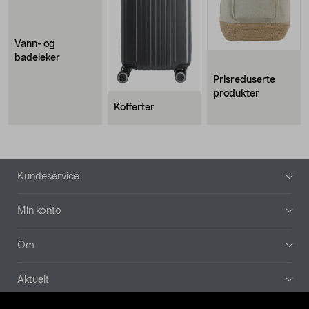
Vann- og
badeleker
Prisreduserte
produkter
Kofferter
Bunntekst
Kundeservice
Min konto
Om
Aktuelt