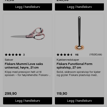
79,90
249,90
Legg i handlekurv
Legg i handlekurv
4.5 av 5 stjerner
anmeldelser
anmeldelser
(119,90/stk)
3
116
Sakser
Kjøkkenredskaper
Fiskars Mummi Love saks
Fiskars Functional Form
universal, høyre, 21 cm
spiralvisp, 27 cm
Klipp med presisjon helt ut til
Solid, skånsom spiralvisp for kjeler
spissen – for høyrehendte. Fiskars-
og gryter. Fiskars plastvisp med
saks Mummi Lo....
fleksibel ....
299,90
119,90
Legg i handlekurv
Legg i handlekurv