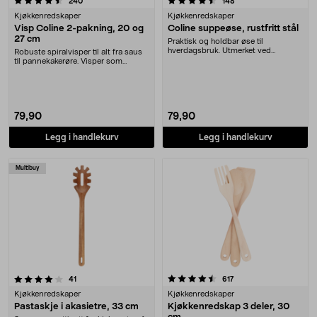
anmeldelser
anmeldelser
240
148
Kjøkkenredskaper
Kjøkkenredskaper
Visp Coline 2-pakning, 20 og
Coline suppeøse, rustfritt stål
27 cm
Praktisk og holdbar øse til
hverdagsbruk. Utmerket ved
Robuste spiralvisper til alt fra saus
servering av sauser, gryt....
til pannekakerøre. Visper som
kommer ned i....
79,90
79,90
Legg i handlekurv
Legg i handlekurv
Multibuy
4.5 av 5 stjerner
anmeldelser
anmeldelser
41
617
Kjøkkenredskaper
Kjøkkenredskaper
Pastaskje i akasietre, 33 cm
Kjøkkenredskap 3 deler, 30