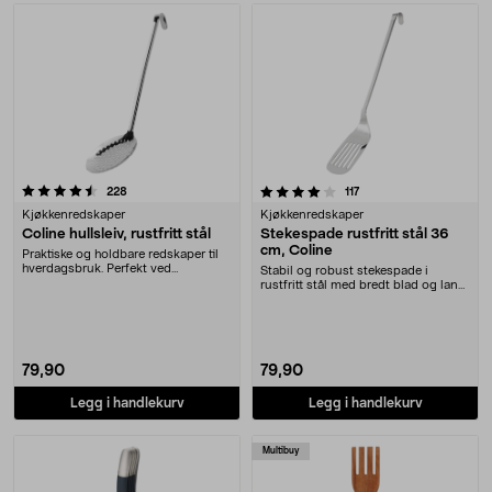
4.0 av 5 stjerner
anmeldelser
anmeldelser
228
117
Kjøkkenredskaper
Kjøkkenredskaper
Coline hullsleiv, rustfritt stål
Stekespade rustfritt stål 36
cm, Coline
Praktiske og holdbare redskaper til
hverdagsbruk. Perfekt ved
Stabil og robust stekespade i
matlaging som ved ....
rustfritt stål med bredt blad og langt
skaft. Bred....
79,90
79,90
Legg i handlekurv
Legg i handlekurv
Multibuy