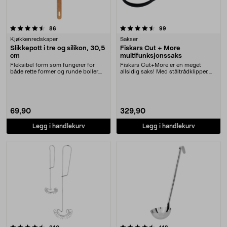
4.5 av 5 stjerner
anmeldelser
anmeldelser
86
99
Kjøkkenredskaper
Sakser
Slikkepott i tre og silikon, 30,5
Fiskars Cut + More
cm
multifunksjonssaks
Fleksibel form som fungerer for
Fiskars Cut+More er en meget
både rette former og runde boller.
allsidig saks! Med ståltrådklipper,
Lett og slite....
korketrekker, s....
69,90
329,90
Legg i handlekurv
Legg i handlekurv
4.5 av 5 stjerner