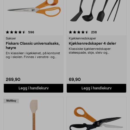
4.5 av 5 stjerner
anmeldelser
anmeldelser
596
238
Sakser
Kjøkkenredskaper
Fiskars Classic universalsaks,
Kjøkkenredskaper 4 deler
høyre
Klassiske kjøkkenredskaper:
stekespade, skje, sleiv og
En klassiker i kjøkkenet, på kontoret
stekepinsett. Skånsomme m....
og i skolen. Finnes i venstre- og
høyreven....
269,90
69,90
Legg i handlekurv
Legg i handlekurv
Multibuy