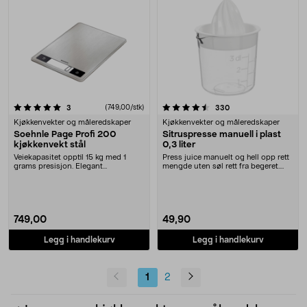
4.5 av 5 stjerner
anmeldelser
(749,00/stk)
anmeldelser
3
330
Kjøkkenvekter og måleredskaper
Kjøkkenvekter og måleredskaper
Soehnle Page Profi 200
Sitruspresse manuell i plast
kjøkkenvekt stål
0,3 liter
Veiekapasitet opptil 15 kg med 1
Press juice manuelt og hell opp rett
grams presisjon. Elegant
mengde uten søl rett fra begeret.
kjøkkenvekt Soehnle Pa....
Svenskpro....
749,00
49,90
Legg i handlekurv
Legg i handlekurv
1
2