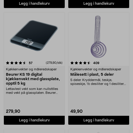
Legg i handlekurv
Legg i handlekurv
4.5 av 5 stjerner
anmeldelser
(279,90/stk)
anmeldelser
57
409
Kjøkkenvekter og måleredskaper
Kjøkkenvekter og måleredskaper
Beurer KS 19 digital
Målesett i plast, 5 deler
kjøkkenvekt med glassplate,
5 deler. Kryddermål, teskje,
opptil 5 kg
spiseskje, ½ desiliter og 1 desiliter.
Måleskjeer i....
Lettavlest vekt som kan nullstilles
med vekt på glassplaten. Beurer
KS19 digital....
279,90
49,90
Legg i handlekurv
Legg i handlekurv