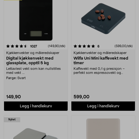
5.0 av 5 stjerner
anmeldelser
(149,90/stk)
anmeldelser
(599,00/stk)
1027
6
Kjøkkenvekter og måleredskaper
Kjøkkenvekter og måleredskaper
Digital kjøkkenvekt med
Wilfa Uni Mini kaffevekt med
glassplate, opptil 5 kg
timer
Lettavlest vekt som kan nullstilles
Kaffevekt med 0,1 g presisjon –
med vekt ....
perfekt som espressovekt og
kjøkkenvekt. Wilfa U....
Farge:
Svart
149,90
599,00
Legg i handlekurv
Legg i handlekurv
Nyhet