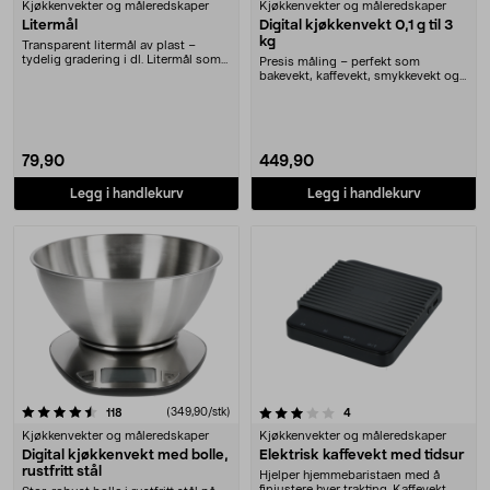
Kjøkkenvekter og måleredskaper
Kjøkkenvekter og måleredskaper
Litermål
Digital kjøkkenvekt 0,1 g til 3
kg
Transparent litermål av plast –
tydelig gradering i dl. Litermål som
Presis måling – perfekt som
kan stables....
bakevekt, kaffevekt, smykkevekt og
presisjonsvekt. D....
79,90
449,90
Legg i handlekurv
Legg i handlekurv
3.0 av 5 stjerner
anmeldelser
(349,90/stk)
anmeldelser
118
4
Kjøkkenvekter og måleredskaper
Kjøkkenvekter og måleredskaper
Digital kjøkkenvekt med bolle,
Elektrisk kaffevekt med tidsur
rustfritt stål
Hjelper hjemmebaristaen med å
finjustere hver trakting. Kaffevekt