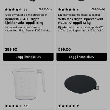
5.0 av 5 stjerner
anmeldelser
(399,90/stk)
anmeldelser
(599,00/stk)
55
8
Kjøkkenvekter og måleredskaper
Kjøkkenvekter og måleredskaper
Beurer KS 34 XL digital
Wilfa Max digital kjøkkenvekt
kjøkkenvekt, opptil 15 kg
KS2B-10, opptil 10 kg
Lettavlest vekt som klarer stor
Kjøkkenvekt med stor veieplate (23
kapasitet, 15 kg. Beurer KS34 digital
x 17 cm) og kapasitet på 10 kg. Wilfa
kjøkkenvek....
KS2B-10....
399,90
599,00
Legg i handlekurv
Legg i handlekurv
5.0 av 5 stjerner
anmeldelser
anmeldelser
631
2