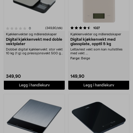
4.5 av 5 stjerner
anmeldelser
1027
anmeldelser
(349,90/stk)
0
Kjøkkenvekter og måleredskaper
Kjøkkenvekter og måleredskaper
Digital kjøkkenvekt med doble
Digital kjøkkenvekt med
vektplater
glassplate, opptil 5 kg
Dobbel digital kjøkkenvekt: stor vekt
Lettavlest vekt som kan nullstilles
10 kg (1 g) og presisjonsvekt 500 g
med vekt ....
(0,01 ....
Farge:
Beige
349,90
149,90
Legg i handlekurv
Legg i handlekurv