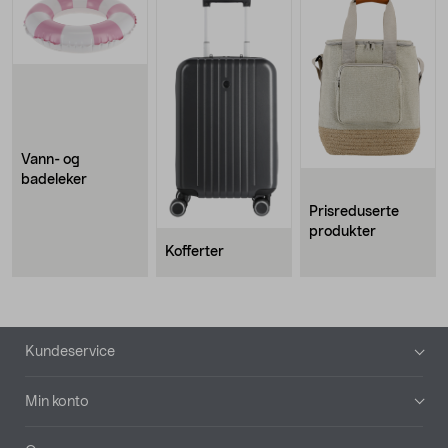
Vann- og
badeleker
Prisreduserte
produkter
Kofferter
Bunntekst
Kundeservice
Min konto