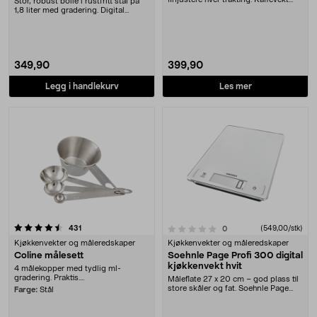
Stor, robust bolle i rustfritt stål på
som viser vann....
1,8 liter med gradering. Digital
kjøkkenv....
349,90
399,90
Legg i handlekurv
Les mer
anmeldelser
0.0 av 5 stjerner
431
anmeldelser
(549,00/stk)
0
Kjøkkenvekter og måleredskaper
Kjøkkenvekter og måleredskaper
Coline målesett
Soehnle Page Profi 300 digital
kjøkkenvekt hvit
4 målekopper med tydlig ml-
gradering. Praktis....
Måleflate 27 x 20 cm – god plass til
store skåler og fat. Soehnle Page
Farge:
Stål
Profi 300....