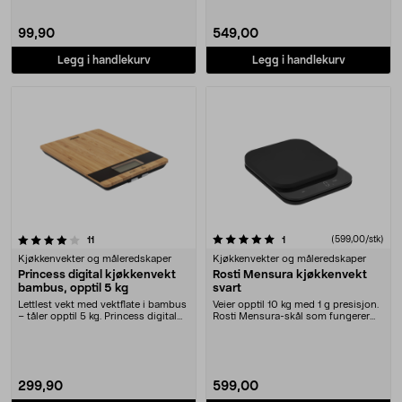
99,90
549,00
Legg i handlekurv
Legg i handlekurv
5.0 av 5 stjerner
anmeldelser
anmeldelser
(599,00/stk)
11
1
Kjøkkenvekter og måleredskaper
Kjøkkenvekter og måleredskaper
Princess digital kjøkkenvekt
Rosti Mensura kjøkkenvekt
bambus, opptil 5 kg
svart
Lettlest vekt med vektflate i bambus
Veier opptil 10 kg med 1 g presisjon.
– tåler opptil 5 kg. Princess digital
Rosti Mensura-skål som fungerer
kjøkk....
som lokk n....
299,90
599,00