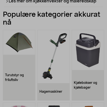
Les mer om kjøkkenvekter og måleredskap
Populære kategorier akkurat
nå
Turutstyr og
friluftsliv
Kjølebokser og
kjølebager
Hagemaskiner