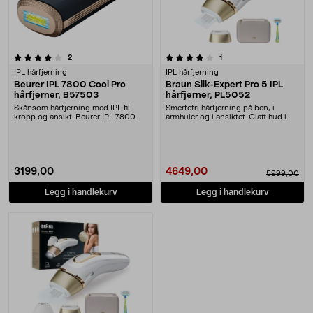
4.0 av 5 stjerner
anmeldelser
anmeldelser
2
1
IPL hårfjerning
IPL hårfjerning
Beurer IPL 7800 Cool Pro
Braun Silk-Expert Pro 5 IPL
hårfjerner, B57503
hårfjerner, PL5052
Skånsom hårfjerning med IPL til
Smertefri hårfjerning på ben, i
kropp og ansikt. Beurer IPL 7800
armhuler og i ansiktet. Glatt hud i
Cool Pro – også....
opptil 1 år.....
3199,00
4649,00
5999,00
Legg i handlekurv
Legg i handlekurv