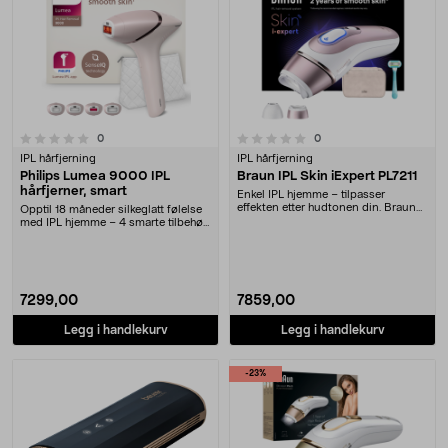
0.0 av 5 stjerner
anmeldelser
anmeldelser
0
0
IPL hårfjerning
IPL hårfjerning
Philips Lumea 9000 IPL
Braun IPL Skin iExpert PL7211
hårfjerner, smart
Enkel IPL hjemme – tilpasser
effekten etter hudtonen din. Braun
Opptil 18 måneder silkeglatt følelse
IPL Skin iExpert....
med IPL hjemme – 4 smarte tilbehør
inkluder....
7299,00
7859,00
Legg i handlekurv
Legg i handlekurv
-23%