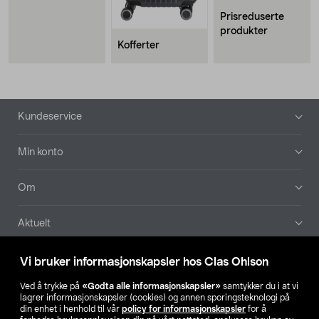
Prisreduserte
produkter
Kofferter
Bunntekst
Kundeservice
Min konto
Om
Aktuelt
Våre selskaper
Vi bruker informasjonskapsler hos Clas Ohlson
Ved å trykke på
«Godta alle informasjonskapsler»
samtykker du i at vi
Finn din butikk
lagrer informasjonskapsler (cookies) og annen sporingsteknologi på
din enhet i henhold til vår
policy for informasjonskapsler
for å