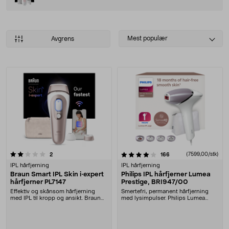
Select
Mest populær
Avgrens
sorting
Produkter
4.0 av 5 stjerner
anmeldelser
anmeldelser
(7599,00/stk)
2
166
IPL hårfjerning
IPL hårfjerning
Braun Smart IPL Skin i·expert
Philips IPL hårfjerner Lumea
hårfjerner PL7147
Prestige, BRI947/00
Effektiv og skånsom hårfjerning
Smertefri, permanent hårfjerning
med IPL til kropp og ansikt. Braun
med lysimpulser. Philips Lumea
PL7147 – smar....
Prestige – forbl....