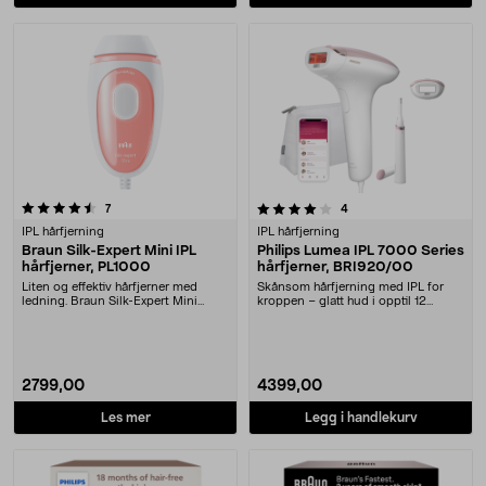
4.0 av 5 stjerner
anmeldelser
anmeldelser
7
4
IPL hårfjerning
IPL hårfjerning
Braun Silk-Expert Mini IPL
Philips Lumea IPL 7000 Series
hårfjerner, PL1000
hårfjerner, BRI920/00
Liten og effektiv hårfjerner med
Skånsom hårfjerning med IPL for
ledning. Braun Silk-Expert Mini
kroppen – glatt hud i opptil 12
PL1000 – skånso....
måneder. Philips....
2799,00
4399,00
Les mer
Legg i handlekurv