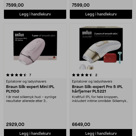
7599,00
7599,00
Legg i handlekurv
Legg i handlekurv
4.5 av 5 stjerner
anmeldelser
anmeldelser
7
2
Epilatorer og ladyshavers
Epilatorer og ladyshavers
Braun Silk·expert Mini IPL
Braun Silk-expert Pro 5 IPL
PL1100
hårfjerner PL5221
1 år med silkemyk hud – synlige
Kraftfull IPL for hele kroppen,
resultater allerede etter 3
inkludert intime områder. Silkemyk
behandlinger. Klinis....
hud i ukevis.....
2929,00
6649,00
Legg i handlekurv
Legg i handlekurv