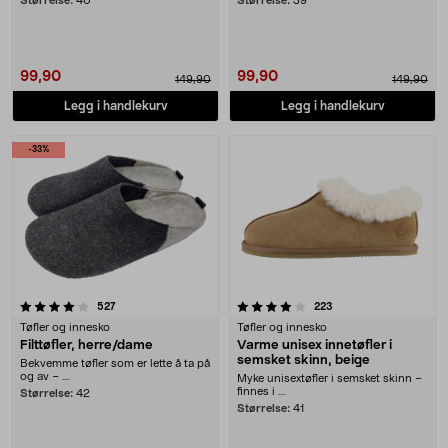
Størrelse:
40
Størrelse:
39
99,90
99,90
149,90
149,90
Legg i handlekurv
Legg i handlekurv
-33%
4.0 av 5 stjerner
anmeldelser
anmeldelser
527
223
Tøfler og innesko
Tøfler og innesko
Filttøfler, herre/dame
Varme unisex innetøfler i
semsket skinn, beige
Bekvemme tøfler som er lette å ta på
og av – ....
Myke unisextøfler i semsket skinn –
finnes i ....
Størrelse:
42
Størrelse:
41