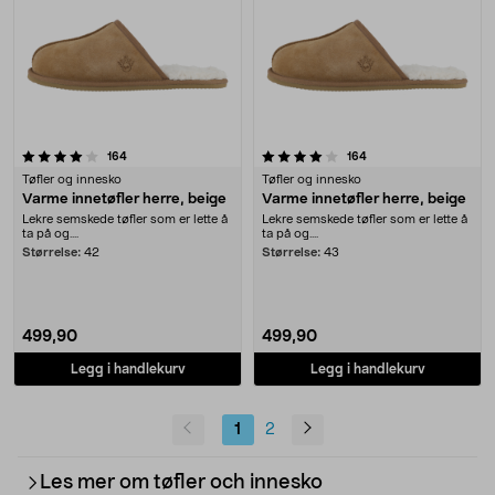
4.0 av 5 stjerner
anmeldelser
anmeldelser
164
164
Tøfler og innesko
Tøfler og innesko
Varme innetøfler herre, beige
Varme innetøfler herre, beige
Lekre semskede tøfler som er lette å
Lekre semskede tøfler som er lette å
ta på og....
ta på og....
Størrelse:
42
Størrelse:
43
499,90
499,90
Legg i handlekurv
Legg i handlekurv
1
2
Les mer om tøfler och innesko