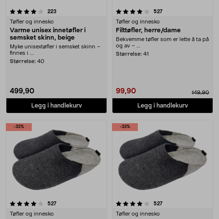
4.0 av 5 stjerner
anmeldelser
anmeldelser
223
527
Tøfler og innesko
Tøfler og innesko
Varme unisex innetøfler i
Filttøfler, herre/dame
semsket skinn, beige
Bekvemme tøfler som er lette å ta på
og av – ....
Myke unisextøfler i semsket skinn –
finnes i ....
Størrelse:
41
Størrelse:
40
499,90
99,90
149,90
Legg i handlekurv
Legg i handlekurv
-33%
-33%
4.0 av 5 stjerner
anmeldelser
anmeldelser
527
527
Tøfler og innesko
Tøfler og innesko