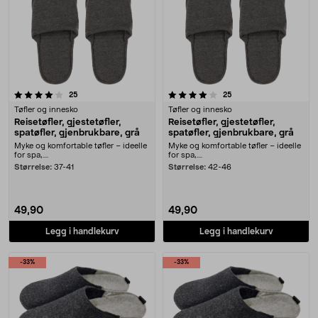
4.0 av 5 stjerner
anmeldelser
anmeldelser
25
25
Tøfler og innesko
Tøfler og innesko
Reisetøfler, gjestetøfler,
Reisetøfler, gjestetøfler,
spatøfler, gjenbrukbare, grå
spatøfler, gjenbrukbare, grå
Myke og komfortable tøfler – ideelle
Myke og komfortable tøfler – ideelle
for spa,....
for spa,....
Størrelse:
37-41
Størrelse:
42-46
49,90
49,90
Legg i handlekurv
Legg i handlekurv
-33%
-33%