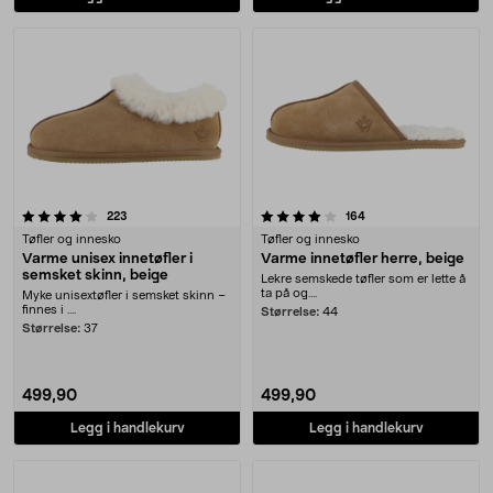
4.0 av 5 stjerner
anmeldelser
anmeldelser
223
164
Tøfler og innesko
Tøfler og innesko
Varme unisex innetøfler i
Varme innetøfler herre, beige
semsket skinn, beige
Lekre semskede tøfler som er lette å
ta på og....
Myke unisextøfler i semsket skinn –
finnes i ....
Størrelse:
44
Størrelse:
37
499,90
499,90
Legg i handlekurv
Legg i handlekurv