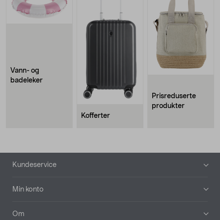
Vann- og
badeleker
Prisreduserte
produkter
Kofferter
Bunntekst
Kundeservice
Min konto
Om