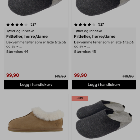
4.0 av 5 stjerner
anmeldelser
anmeldelser
527
527
Tøfler og innesko
Tøfler og innesko
Filttøfler, herre/dame
Filttøfler, herre/dame
Bekvemme tøfler som er lette å ta på
Bekvemme tøfler som er lette å ta på
og av – ....
og av – ....
Størrelse:
44
Størrelse:
45
99,90
99,90
149,90
149,90
Legg i handlekurv
Legg i handlekurv
-33%