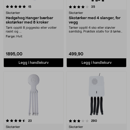
4.0 av 5 stjerner
anmeldelser
anmeldelser
15
35
Skotørker
Skotørker
Hedgehog Hanger bærbar
Skotørker med 4 slanger, for
skotørker med 8 kroker
vegg
Tørk opptil 8 joggesko eller votter
Tørker opptil 4 sko eller støvler
raskt og ....
samtidig. Praktisk stativ for å tørke
votter o....
Farge:
Hvit
1895,00
499,90
Legg i handlekurv
Legg i handlekurv
3.5 av 5 stjerner
anmeldelser
anmeldelser
23
290
Skotørker
Skotørker