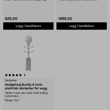
Drive skotørk....
Hedgehog Go....
829,00
1499,00
Legg i handlekurv
Legg i handlekurv
anmeldelser
5
Skotørker
Hedgehog Buddy 4 Ionic
elektrisk skotørker for vegg
Tørker 4 par sko raskt med kraftig
turbintekn....
Farge:
Hvit