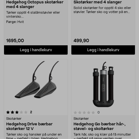
Hedgehog Octopus skotørker
Skotørker med 4 slanger
med 4 slanger
Solid skotørker for opptil 4 sko eller
støvler. Tørker sko og votter på en
Tørker opptil 4 slalåmstøvler eller
effek....
vintersko....
Farge:
Hvit
1695,00
499,90
Legg i handlekurv
Legg i handlekurv
anmeldelser
0.0 av 5 stjerner
2
anmeldelser
0
Skotørker
Skotørker
Hedgehog Drive bærbar
Hedgehog Go bærbar hår-,
skotørker 12 V
støvel- og skoltørker
Tørker sko og hansker på under en
Tørk hår, sko og klær på få minutter
time – perfekt i bilen. Hedgehog
– perfekt på reise verden over.