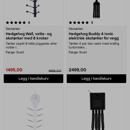
5.0 av 5 stjerner
anmeldelser
anmeldelser
8
5
Skotørker
Skotørker
Hedgehog Wall, votte- og
Hedgehog Buddy 4 Ionic
skotørker med 8 kroker
elektrisk skotørker for vegg
Tørker opptil 8 lette joggesko eller
Tørker 4 par sko raskt med kraftig
votter r....
turbintekn....
Farge:
Svart
Farge:
Svart
1495,00
2499,00
1995,00
Legg i handlekurv
Legg i handlekurv