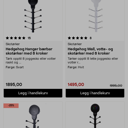
5.0 av 5 stjerner
anmeldelser
anmeldelser
15
8
Skotørker
Skotørker
Hedgehog Hanger bærbar
Hedgehog Wall, votte- og
skotørker med 8 kroker
skotørker med 8 kroker
Tørk opptil 8 joggesko eller votter
Tørker opptil 8 lette joggesko eller
raskt og ....
votter r....
Farge:
Svart
Farge:
Hvit
1895,00
1495,00
1995,00
Legg i handlekurv
Legg i handlekurv
-25%