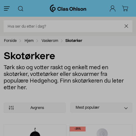
Forside
Hjem
Vaskerom
Skotørker
Skotørkere
Tørk sko og votter raskt og enkelt med en
skotørker, vottetørker eller skovarmer fra
populære Hedgehog. Finn skotørkeren du leter
etter her.
Select
Mest populær
Avgrens
sorting
Produkter
-25%