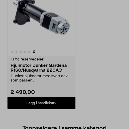
anmeldelser
0
Fritid reservedeler
Hjulmotor Dunker Gardena
R160/Husqvarna 220AC
Dunker hjulmotor med svart gavl
som passer
til:GardenaR160HusqvarnaAutom
ower 220...
2 490,00
Legg i handlekurv
Toppselgere i samme kategori