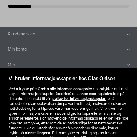
Bunntekst
Kundeservice
Min konto
Om
Vi bruker informasjonskapsler hos Clas Ohlson
Aktuelt
Ved å trykke på
«Godta alle informasjonskapsler»
samtykker du i at vi
lagrer informasjonskapsler (cookies) og annen sporingsteknologi på
Våre selskaper
din enhet i henhold til vår
policy for informasjonskapsler
for å
forbedre brukeropplevelsen din på vårt nettsted, analysere bruken av
nettstedet og for å tilpasse våre markedsføringstiltak. Vi bruker fire
Finn din butikk
typer informasjonskapsler: nødvendige, funksjonelle, analytiske og
annonserelaterte. For nødvendige informasjonskapsler er det ikke noe
krav om samtykke, ettersom de er nødvendige for at nettstedet skal
SE
NO
FI
fungere. Hvis du istedenfor ønsker å skreddersy dine valg, kan du
trykke på
«Innstillinger»
. Ditt samtykke er frivillig og kan trekkes