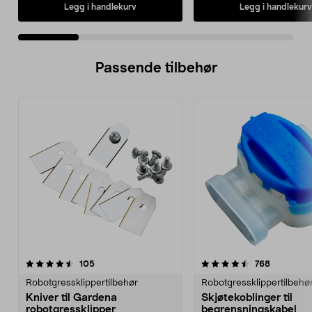
Legg i handlekurv
Legg i handlekurv
Passende tilbehør
4.5av 5 stjerner
anmeldelser
3.0av 5 stjerner
anmeldels
105
768
Robotgressklippertilbehør
Robotgressklippertilbehø
Kniver til Gardena
Skjøtekoblinger til
robotgressklipper
begrensningskabel