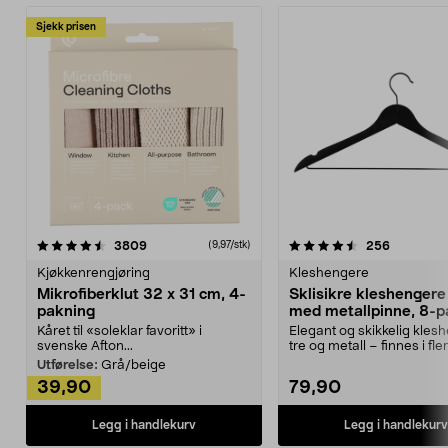
Sjekk prisen
4.5av 5 stjerner
anmeldelser
4.5av 5 stjerner
anmeldels
3809
256
(9,97/stk)
Kjøkkenrengjøring
Kleshengere
Mikrofiberklut 32 x 31 cm, 4-
Sklisikre kleshengere 
pakning
med metallpinne, 8-p
Kåret til «soleklar favoritt» i
Elegant og skikkelig kles
svenske Afton...
tre og metall – finnes i fle
Kleshe...
Utførelse:
Grå/beige
39,90
79,90
Legg i handlekurv
Legg i handlekurv