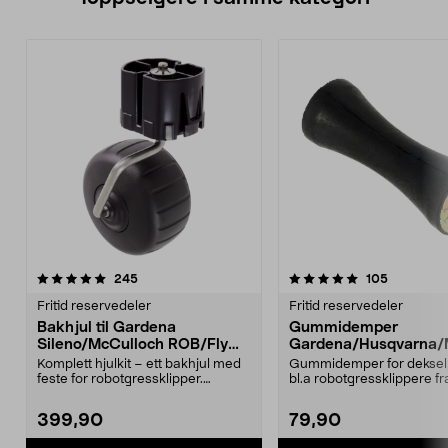
5.0 av 5 stjerner
anmeldelser
4.5 av 5 stjerner
anmeldels
245
105
Fritid reservedeler
Fritid reservedeler
Bakhjul til Gardena
Gummidemper
Sileno/McCulloch ROB/Flymo
Gardena/Husqvarna/
Easilife
ch/Flymo
Komplett hjulkit – ett bakhjul med
Gummidemper for deksel,
feste for robotgressklipper.
bl.a robotgressklippere fr
Bakhjul – reserv...
Gardena, Flymo og McC..
399,90
79,90