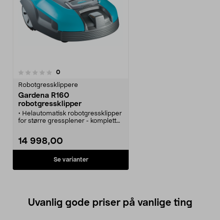
anmeldelser
0
Robotgressklippere
Gardena R160
robotgressklipper
• Helautomatisk robotgressklipper
for større gressplener - komplett
og klar til bruk!
• Sørger for å holde plenen
14 998,00
perfekt.
• Daglig klipping med skarpe
kniver.
Se varianter
• Sensorer og begrensningskabel
gjør at roboten unngår hindringer.
• Flere funksjoner for å styre
roboten til/fra ladestasjonen.
Uvanlig gode priser på vanlige ting