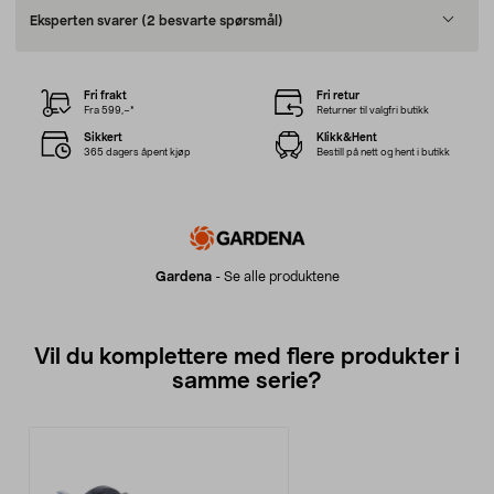
Eksperten svarer
(2 besvarte spørsmål)
Fri frakt
Fri retur
Fra 599,–*
Returner til valgfri butikk
Sikkert
Klikk&Hent
365 dagers åpent kjøp
Bestill på nett og hent i butikk
Gardena
-
Se alle produktene
Vil du komplettere med flere produkter i
samme serie?