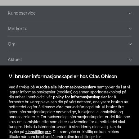
Bunntekst
Kundeservice
Min konto
Om
Aktuelt
Våre selskaper
Vi bruker informasjonskapsler hos Clas Ohlson
Ved å trykke på
«Godta alle informasjonskapsler»
samtykker du i at vi
Finn din butikk
lagrer informasjonskapsler (cookies) og annen sporingsteknologi på
din enhet i henhold til vår
policy for informasjonskapsler
for å
forbedre brukeropplevelsen din på vårt nettsted, analysere bruken av
SE
NO
FI
nettstedet og for å tilpasse våre markedsføringstiltak. Vi bruker fire
typer informasjonskapsler: nødvendige, funksjonelle, analytiske og
annonserelaterte. For nødvendige informasjonskapsler er det ikke noe
krav om samtykke, ettersom de er nødvendige for at nettstedet skal
fungere. Hvis du istedenfor ønsker å skreddersy dine valg, kan du
trykke på
«Innstillinger»
. Ditt samtykke er frivillig og kan trekkes
tilbake når som helst ved å endre dine innstillinger for