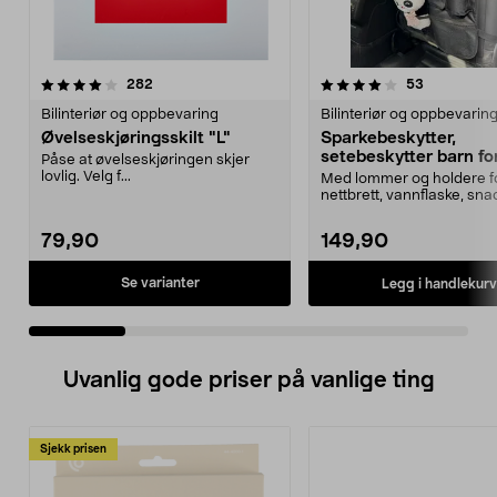
4.0 av 5 stjerner
anmeldelser
3.5 av 5 stjerner
anmeldelse
282
53
Bilinteriør og oppbevaring
Bilinteriør og oppbevarin
Øvelseskjøringsskilt "L"
Sparkebeskytter,
setebeskytter barn for
Påse at øvelseskjøringen skjer
med oppbevaring
lovlig. Velg f...
Med lommer og holdere f
nettbrett, vannflaske, snac
osv. Sparkebeskyt...
79,90
149,90
Se varianter
Legg i handlekurv
Uvanlig gode priser på vanlige ting
Sjekk prisen