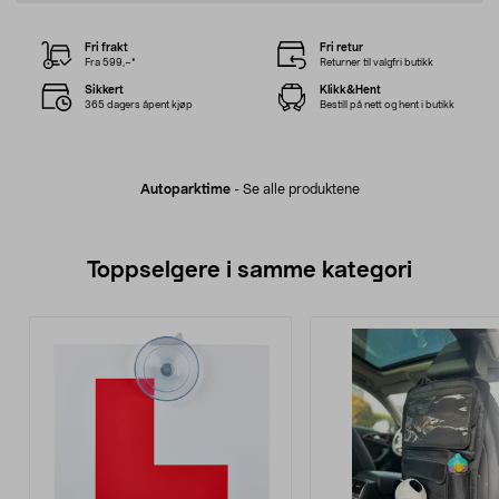
Fri frakt
Fri retur
Fra 599,–*
Returner til valgfri butikk
Sikkert
Klikk&Hent
365 dagers åpent kjøp
Bestill på nett og hent i butikk
Autoparktime
-
Se alle produktene
Toppselgere i samme kategori