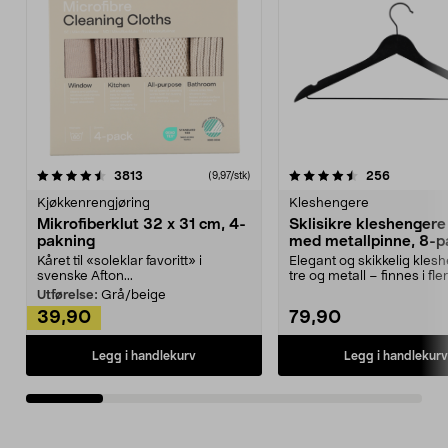
4.5av 5 stjerner
anmeldelser
4.5av 5 stjerner
anmeldels
3813
256
(9,97/stk)
Kjøkkenrengjøring
Kleshengere
Mikrofiberklut 32 x 31 cm, 4-
Sklisikre kleshengere 
pakning
med metallpinne, 8-p
Kåret til «soleklar favoritt» i
Elegant og skikkelig kles
svenske Afton...
tre og metall – finnes i fle
Kleshe...
Utførelse:
Grå/beige
39,90
79,90
Legg i handlekurv
Legg i handlekurv