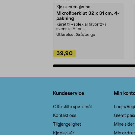
Kjøkkenrengjøring
Mikrofiberklut 32 x 31 cm, 4-
pakning
Kåret til «soleklar favoritt» i
svenske Afton...
Utførelse:
Grå/beige
39,90
Legg i handlekurv
Bunntekst
Kundeservice
Min kont
Ofte stilte spørsmål
Login/Regi
Kontakt oss
Glemt pas
Tilgjengelighet
Mine sider
Kjøpsvilkår
Min ordreh