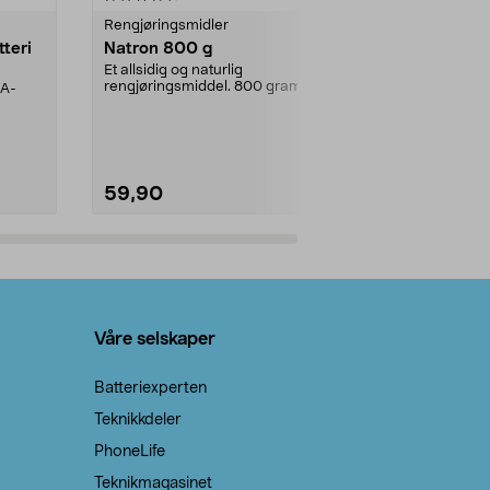
Rengjøringsmidler
Levende lys
tteri
Natron 800 g
Telys steari
prosent ste
Et allsidig og naturlig
rengjøringsmiddel. 800 gram
AA-
100 % stearin
natron – til rengjøring både...
råvarer. Produ
brenner med e
59,90
69,90
Legg i handlekurv
Legg 
Våre selskaper
Batteriexperten
Teknikkdeler
PhoneLife
Teknikmagasinet