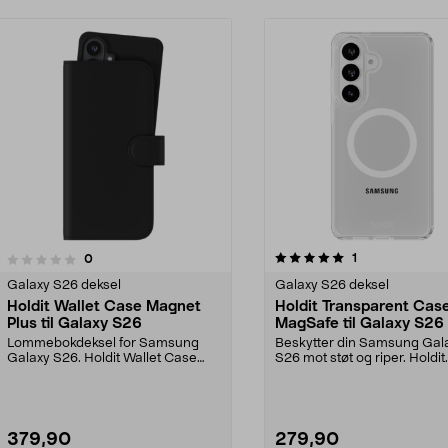
5.0 av 5 stjerner
5.0 av 5 stjerner
anmeldelser
1
anmeldelser
0
Galaxy S26 deksel
Galaxy S26 deksel
Holdit Wallet Case Magnet
Holdit Transparent Cas
Plus til Galaxy S26
MagSafe til Galaxy S26
Lommebokdeksel for Samsung
Beskytter din Samsung Gal
Galaxy S26. Holdit Wallet Case
S26 mot støt og riper. Holdit
Magnet Plus – samle mo...
Transparent Case mobi...
379,90
279,90