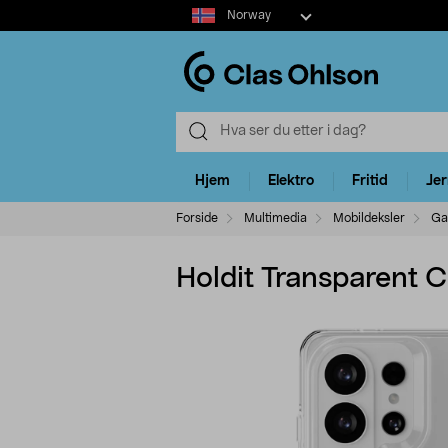
Select
Norway
market
Hjem
Elektro
Fritid
Je
Forside
Multimedia
Mobildeksler
Ga
Holdit Transparent C