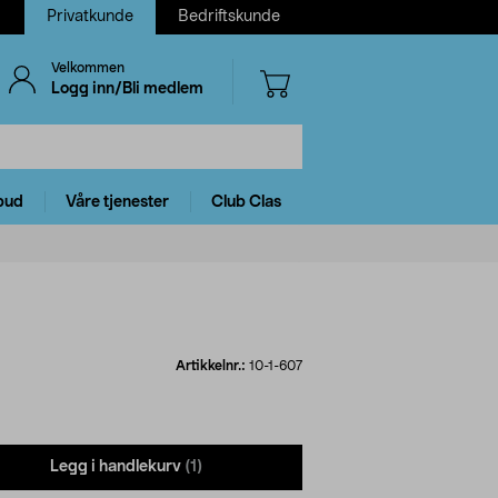
Privatkunde
Bedriftskunde
Velkommen
Logg inn/Bli medlem
bud
Våre tjenester
Club Clas
Artikkelnr.:
10-1-607
Legg i handlekurv
(1)