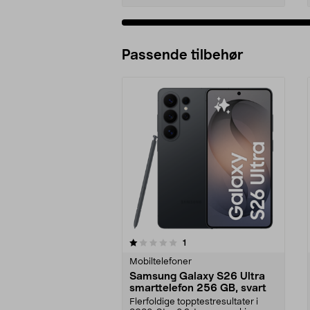
Passende tilbehør
0av 5 stjerner
anmeldelser
1
0.0 av 5 stjerner
Mobiltelefoner
Samsung Galaxy S26 Ultra
smarttelefon 256 GB, svart
Flerfoldige topptestresultater i