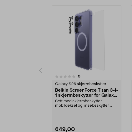
anmeldelser
0
0 av 5 stjerner
0.0 av 5 stjerner
Galaxy S26 skjermbeskytter
Belkin ScreenForce Titan 3-i-
1 skjermbeskytter for Galaxy
S26 Ultra
Sett med skjermbeskytter,
mobildeksel og linsebeskytter.
Belkin Titan 3-i-1-besk...
649,00