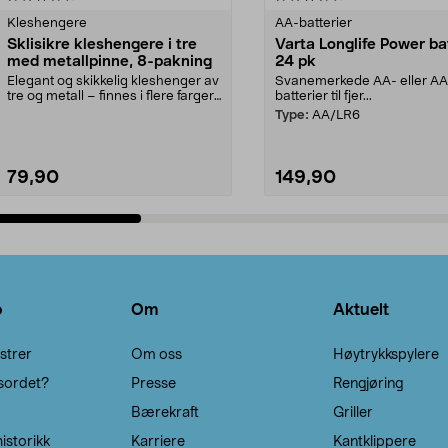
Kleshengere
AA-batterier
Sklisikre kleshengere i tre
Varta Longlife Power ba
med metallpinne, 8-pakning
24 pk
Elegant og skikkelig kleshenger av
Svanemerkede AA- eller A
tre og metall – finnes i flere farger.
batterier til fjer...
Kleshe...
Type:
AA/LR6
79,90
149,90
Legg i handlekurv
Legg i handlekurv
o
Om
Aktuelt
strer
Om oss
Høytrykkspylere
sordet?
Presse
Rengjøring
Bærekraft
Griller
istorikk
Karriere
Kantklippere