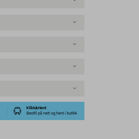
Klikk&Hent
Bestill på nett og hent i butikk