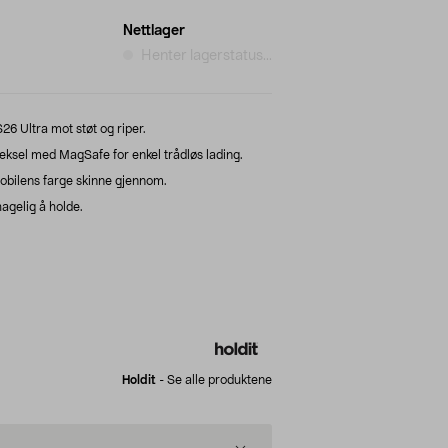
Nettlager
Henter lagerstatus...
6 Ultra mot støt og riper.
ksel med MagSafe for enkel trådløs lading.
obilens farge skinne gjennom.
agelig å holde.
Holdit
-
Se alle produktene