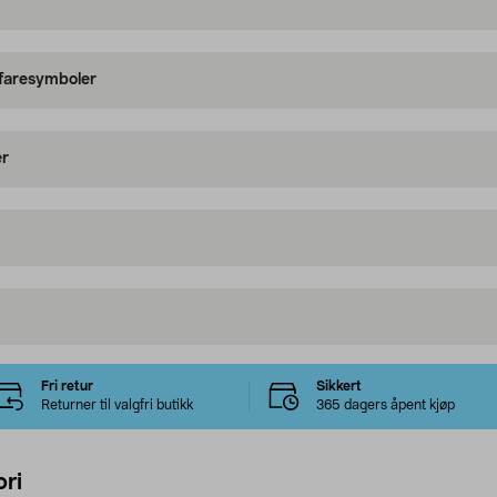
 faresymboler
er
Fri retur
Sikkert
Returner til valgfri butikk
365 dagers åpent kjøp
ri