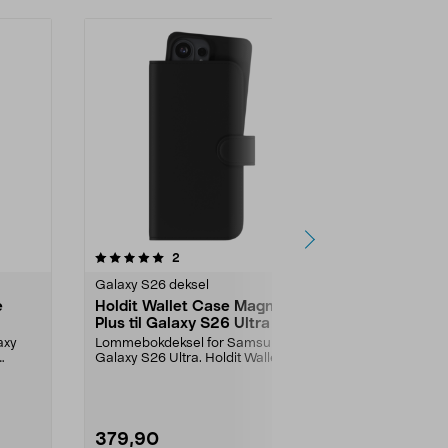
anmeldelser
5.0
2
0.0 av 5 stjerner
Galaxy S26 deksel
Galaxy S26 d
e
Holdit Wallet Case Magnet
Holdit Wal
Plus til Galaxy S26 Ultra
Plus til Ga
axy
Lommebokdeksel for Samsung
Lommebokdek
Galaxy S26 Ultra. Holdit Wallet
Galaxy S26+. 
Case Magnet Plus – sa...
Magnet Plus –
379,90
379,90