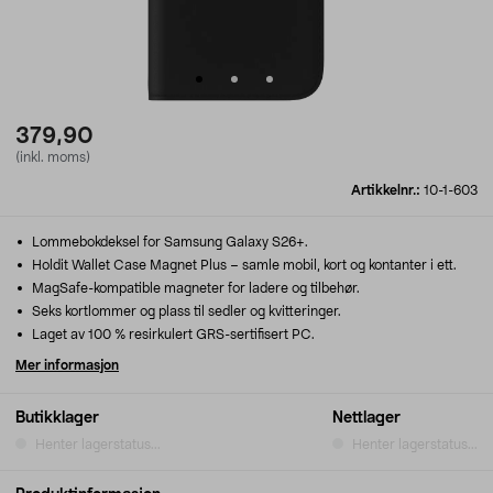
379,90
(inkl. moms)
Artikkelnr.:
10-1-603
Lommebokdeksel for Samsung Galaxy S26+.
Holdit Wallet Case Magnet Plus – samle mobil, kort og kontanter i ett.
MagSafe-kompatible magneter for ladere og tilbehør.
Seks kortlommer og plass til sedler og kvitteringer.
Laget av 100 % resirkulert GRS-sertifisert PC.
Mer informasjon
Butikklager
Nettlager
Henter lagerstatus...
Henter lagerstatus...