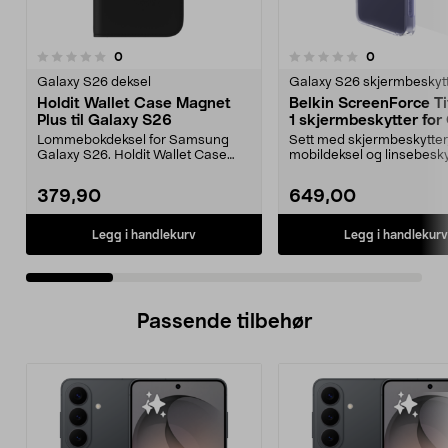
5.0 av 5 stjerner
anmeldelser
anmeldelser
0
0
0.0 av 5 stjerner
Galaxy S26 deksel
Galaxy S26 skjermbeskyt
Holdit Wallet Case Magnet
Belkin ScreenForce Ti
Plus til Galaxy S26
1 skjermbeskytter for
S26 Ultra
Lommebokdeksel for Samsung
Sett med skjermbeskytter
Galaxy S26. Holdit Wallet Case
mobildeksel og linsebesky
Magnet Plus – samle mo...
Belkin Titan 3-i-1-besk...
379,90
649,00
Legg i handlekurv
Legg i handlekurv
Passende tilbehør