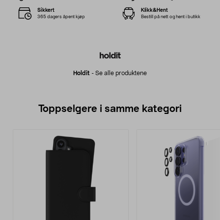
Sikkert
Klikk&Hent
365 dagers åpent kjøp
Bestill på nett og hent i butikk
Holdit
-
Se alle produktene
Toppselgere i samme kategori