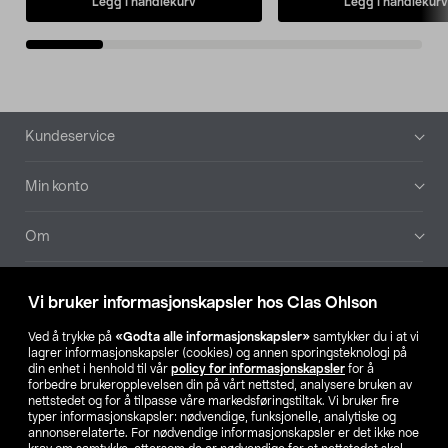
Legg i handlekurv
Legg i handlekurv
Bunntekst
Kundeservice
Min konto
Om
Aktuelt
Vi bruker informasjonskapsler hos Clas Ohlson
Våre selskaper
Ved å trykke på
«Godta alle informasjonskapsler»
samtykker du i at vi
lagrer informasjonskapsler (cookies) og annen sporingsteknologi på
din enhet i henhold til vår
policy for informasjonskapsler
for å
Finn din butikk
forbedre brukeropplevelsen din på vårt nettsted, analysere bruken av
nettstedet og for å tilpasse våre markedsføringstiltak. Vi bruker fire
typer informasjonskapsler: nødvendige, funksjonelle, analytiske og
annonserelaterte. For nødvendige informasjonskapsler er det ikke noe
SE
NO
FI