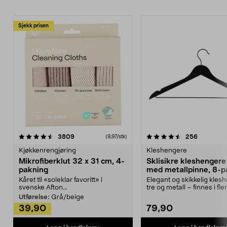
Sjekk prisen
4.5av 5 stjerner
anmeldelser
4.5av 5 stjerner
anmeldels
3809
256
(9,97/stk)
Kjøkkenrengjøring
Kleshengere
Mikrofiberklut 32 x 31 cm, 4-
Sklisikre kleshengere 
pakning
med metallpinne, 8-p
Kåret til «soleklar favoritt» i
Elegant og skikkelig kles
svenske Afton...
tre og metall – finnes i fle
Kleshe...
Utførelse:
Grå/beige
39,90
79,90