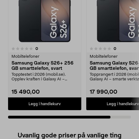
anmeldelser
anmeldelser
0
0
0.0 av 5 stjerner
Mobiltelefoner
Mobiltelefoner
Samsung Galaxy S26+ 256
Samsung Galaxy S26
GB smarttelefon, svart
GB smarttelefon, svar
Topptestet i 2026 (mobil.se).
Topprangert i 2026 (mobil
Opplev kraften i Galaxy AI –
Galaxy AI – smarte verktø
planlegg, skap og job...
planlegging, skriv...
15 490,00
17 990,00
Legg i handlekurv
Legg i handlekurv
Uvanlig gode priser på vanlige ting