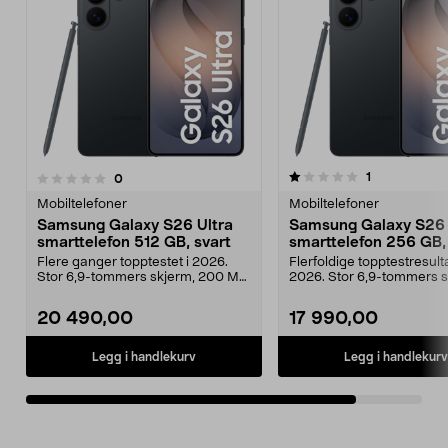
1.0av 5 stjerner
anmeldelser
1
anmeldelser
0
Mobiltelefoner
Mobiltelefoner
Samsung Galaxy S26 Ultra
Samsung Galaxy S26 
smarttelefon 512 GB, svart
smarttelefon 256 GB,
Flere ganger topptestet i 2026.
Flerfoldige topptestresulta
Stor 6,9-tommers skjerm, 200 MP
2026. Stor 6,9-tommers s
kamera og smarte...
200 MP kamera og...
20 490,00
17 990,00
Legg i handlekurv
Legg i handlekurv