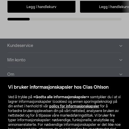
Legg i handlekurv
Legg i handlekurv
Bunntekst
Kundeservice
Min konto
Om
Vi bruker informasjonskapsler hos Clas Ohlson
Aktuelt
Ved å trykke på
«Godta alle informasjonskapsler»
samtykker du i at vi
lagrer informasjonskapsler (cookies) og annen sporingsteknologi på
Våre selskaper
din enhet i henhold til vår
policy for informasjonskapsler
for å
forbedre brukeropplevelsen din på vårt nettsted, analysere bruken av
nettstedet og for å tilpasse våre markedsføringstiltak. Vi bruker fire
Finn din butikk
typer informasjonskapsler: nødvendige, funksjonelle, analytiske og
annonserelaterte. For nødvendige informasjonskapsler er det ikke noe