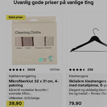
Uvanlig gode priser på vanlige ting
Sjekk prisen
4.5av 5 stjerner
anmeldelser
4.5av 5 stjerner
anmeldels
3808
256
(9,97/stk)
Kjøkkenrengjøring
Kleshengere
Mikrofiberklut 32 x 31 cm, 4-
Sklisikre kleshengere 
pakning
med metallpinne, 8-p
Kåret til «soleklar favoritt» i
Elegant og skikkelig kles
svenske Afton...
tre og metall – finnes i fle
Kleshe...
Utførelse:
Grå/beige
39,90
79,90