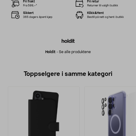
Fri frakt
Fri retur
Fra 599,–*
Returner til valgfri butikk
Sikkert
Klikk&Hent
365 dagers åpent kjøp
Bestill på nett og hent i butikk
Holdit
-
Se alle produktene
Toppselgere i samme kategori