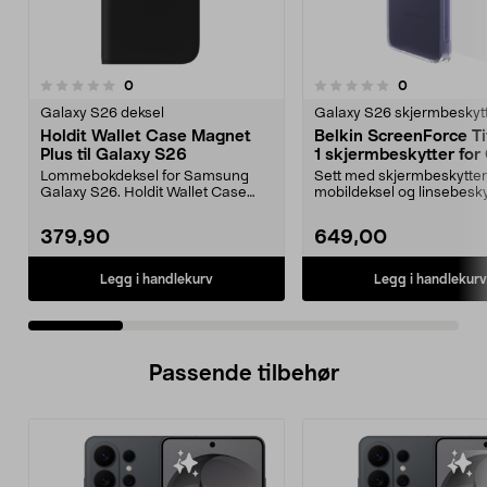
5.0 av 5 stjerner
anmeldelser
anmeldelser
0
0
0.0 av 5 stjerner
Galaxy S26 deksel
Galaxy S26 skjermbeskyt
Holdit Wallet Case Magnet
Belkin ScreenForce Ti
Plus til Galaxy S26
1 skjermbeskytter for
S26 Ultra
Lommebokdeksel for Samsung
Sett med skjermbeskytter
Galaxy S26. Holdit Wallet Case
mobildeksel og linsebesky
Magnet Plus – samle mo...
Belkin Titan 3-i-1-besk...
379,90
649,00
Legg i handlekurv
Legg i handlekurv
Passende tilbehør