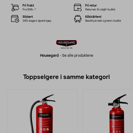
Fri frakt
Fri retur
Fra 599,–*
Returner til valgfri butikk
Sikkert
Klikk&Hent
365 dagers åpent kjøp
Bestill på nett og hent i butikk
Housegard
-
Se alle produktene
Toppselgere i samme kategori