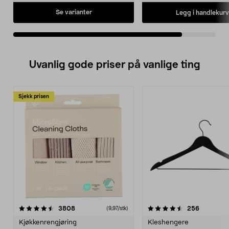
Se varianter
Legg i handlekurv
Uvanlig gode priser på vanlige ting
Sjekk prisen
4.5av 5 stjerner
anmeldelser
4.5av 5 stjerner
anmeldels
3808
256
(9,97/stk)
Kjøkkenrengjøring
Kleshengere