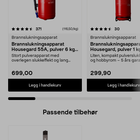
4.5 av 5 stjerner
anmeldelser
4.5 av 5 stjerner
anmeldelse
371
30
(116,50/kg)
Brannslukningsapparat
Brannslukningsapparat
Brannslukningsapparat
Brannslukningsappar
Housegard 55A, pulver 6 kg,
Housegard, pulver 1 kg
rød
båt
Stort pulverapparat med
Liten, kompakt pulverslukke
overlegen slukkeffekt og lang
og hobbyrom – 5 års gara
rekkevidde – 5 års garanti...
Housegard bran...
699,00
299,90
Legg i handlekurv
Legg i handlekurv
Passende tilbehør