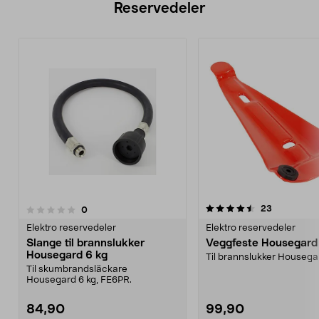
Reservedeler
4.5av 5 stjerner
anmeldelse
23
anmeldelser
0
Elektro reservedeler
Elektro reservedeler
Slange til brannslukker
Veggfeste Housegard
Housegard 6 kg
Til brannslukker Housegar
Til skumbrandsläckare
Housegard 6 kg, FE6PR.
84,90
99,90