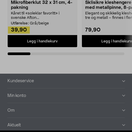
Mikrofiberklut 32 x 31 cm, 4-
Sklisikre kleshengere 
pakning
med metallpinne, 8-p
Kåret til «soleklar favoritt» i
Elegant og skikkelig kles
svenske Afton...
tre og metall – finnes i fle
Kleshe...
Utførelse:
Grå/beige
39,90
79,90
Legg i handlekurv
Legg i handlekurv
Bunntekst
Kundeservice
Min konto
Om
Aktuelt