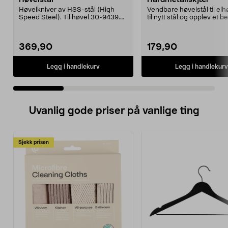
Høvelkniver av HSS-stål (High
Vendbare høvelstål til elhø
Speed Steel). Til høvel 30-9439.
til nytt stål og opplev et 
2-pack.
mer nø...
369,90
179,90
Legg i handlekurv
Legg i handlekurv
Uvanlig gode priser på vanlige ting
Sjekk prisen