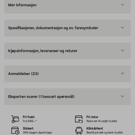
Mer informasjon
Spesifikasjoner, dokumentasjon og ev. faresymboler
Kjøpsinformasjon, leveranser og returer
Anmeldelser
(23)
Eksperten svarer
(1 besvart spørsmål)
Fri frakt
Fri retur
Fra 599,–*
Returner til valgfri butikk
Sikkert
Klikk&Hent
365 dagers åpent kjøp
Bestill på nett og hent i butikk