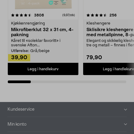
4.5av 5 stjerner
anmeldelser
4.5av 5 stjerner
anmeldels
3808
256
(9,97/stk)
Kjøkkenrengjøring
Kleshengere
Mikrofiberklut 32 x 31 cm, 4-
Sklisikre kleshengere 
pakning
med metallpinne, 8-p
Kåret til «soleklar favoritt» i
Elegant og skikkelig kles
svenske Afton...
tre og metall – finnes i fle
Kleshe...
Utførelse:
Grå/beige
39,90
79,90
Legg i handlekurv
Legg i handlekurv
Bunntekst
Kundeservice
Min konto