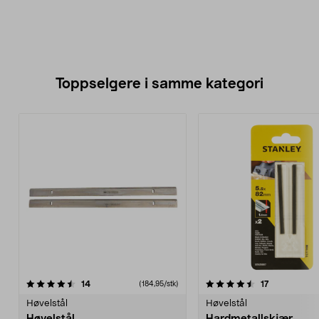
Toppselgere i samme kategori
4.5 av 5 stjerner
anmeldelser
4.0 av 5 stjerner
anmeldelser
14
17
(184,95/stk)
Høvelstål
Høvelstål
Høvelstål
Hardmetallskjær