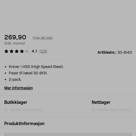
269,90
(134,95/stk)
(inkl. moms)
4.1
(
23
)
Artikkelnr.:
30-9143
Kniver i HSS (High Speed Steel).
Passr til høvel 30-9131.
2-pack.
Mer informasjon
Butikklager
Nettlager
Henter lagerstatus...
Henter lagerstatus...
Produktinformasjon