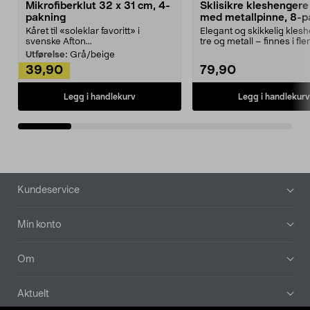
Mikrofiberklut 32 x 31 cm, 4-
Sklisikre kleshengere 
pakning
med metallpinne, 8-p
Kåret til «soleklar favoritt» i
Elegant og skikkelig kles
svenske Afton...
tre og metall – finnes i fle
Kleshe...
Utførelse:
Grå/beige
39,90
79,90
Legg i handlekurv
Legg i handlekurv
Bunntekst
Kundeservice
Min konto
Om
Aktuelt