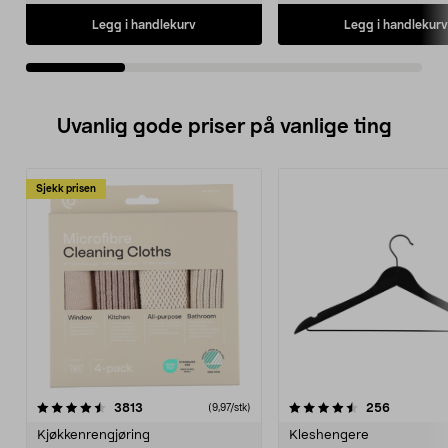
Legg i handlekurv
Legg i handlekurv
Uvanlig gode priser på vanlige ting
Sjekk prisen
4.5av 5 stjerner
anmeldelser
4.5av 5 stjerner
anmeldels
3813
256
(9,97/stk)
Kjøkkenrengjøring
Kleshengere