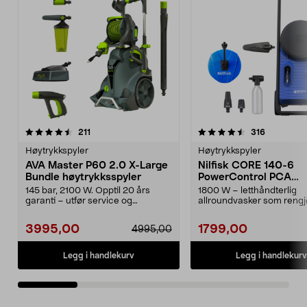
4.5 av 5 stjerner
anmeldelser
4.5 av 5 stjerner
anmeldels
211
316
Høytrykkspyler
Høytrykkspyler
AVA Master P60 2.0 X-Large
Nilfisk CORE 140-6
Bundle høytrykksspyler
PowerControl PCA
høytrykkspyler
145 bar, 2100 W. Opptil 20 års
1800 W – letthåndterlig
garanti – utfør service og
allroundvasker som rengj
vedlikehold selv. AVA ...
effektivt med bare vann. Nil
3995,00
1799,00
4995,00
Legg i handlekurv
Legg i handlekurv