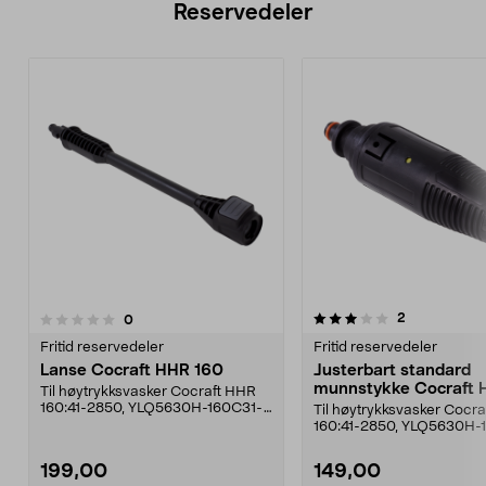
Reservedeler
3.0av 5 stjerner
anmeldelser
2
anmeldelser
0
0.0 av 5 stjerner
Fritid reservedeler
Fritid reservedeler
Lanse Cocraft HHR 160
Justerbart standard
munnstykke Cocraft 
Til høytrykksvasker Cocraft HHR
160
160:41-2850, YLQ5630H-160C31-
Til høytrykksvasker Cocr
6810, YLQ5500H-160B.
160:41-2850, YLQ5630H-
6810, YLQ5500H-160B.
199,00
149,00