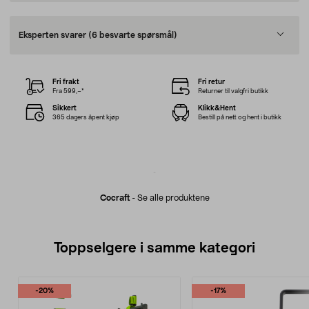
Eksperten svarer
(6 besvarte spørsmål)
Fri frakt
Fri retur
Fra 599,–*
Returner til valgfri butikk
Sikkert
Klikk&Hent
365 dagers åpent kjøp
Bestill på nett og hent i butikk
Cocraft
-
Se alle produktene
Toppselgere i samme kategori
-20%
-17%