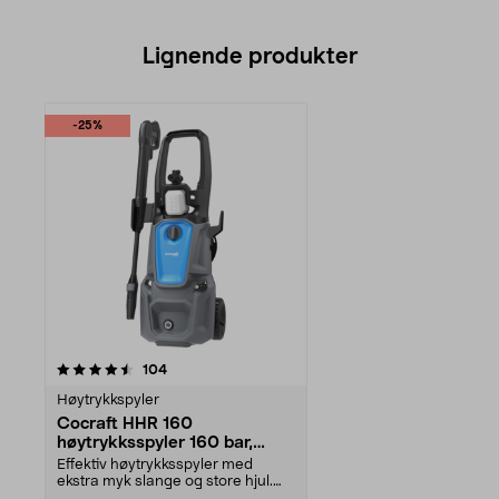
Lignende produkter
-25%
anmeldelser
104
Høytrykkspyler
Cocraft HHR 160
høytrykksspyler 160 bar,
2200 W
Effektiv høytrykksspyler med
ekstra myk slange og store hjul.
Cocraft HHR 160 – ...