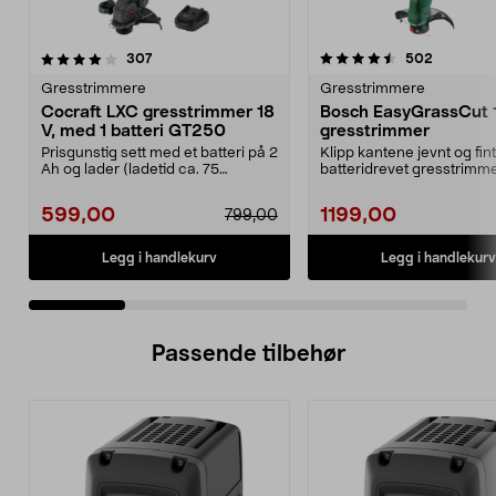
4.5 av 5 stjerner
anmeldelser
4.5 av 5 stjerner
anmeldel
307
502
Gresstrimmere
Gresstrimmere
Cocraft LXC gresstrimmer 18
Bosch EasyGrassCut 
V, med 1 batteri GT250
gresstrimmer
Prisgunstig sett med et batteri på 2
Klipp kantene jevnt og fi
Ah og lader (ladetid ca. 75
batteridrevet gresstrimm
minutter). Cocr...
batteridrev...
599,00
1199,00
799,00
Legg i handlekurv
Legg i handlekurv
Passende tilbehør