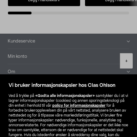
Bunntekst
Kundeservice
Min konto
Product
+
quantity
Om
Vi bruker informasjonskapsler hos Clas Ohlson
Aktuelt
Ved å trykke på
«Godta alle informasjonskapsler»
samtykker du i at vi
lagrer informasjonskapsler (cookies) og annen sporingsteknologi på
Våre selskaper
din enhet i henhold til vår
policy for informasjonskapsler
for å
forbedre brukeropplevelsen din på vårt nettsted, analysere bruken av
nettstedet og for å tilpasse våre markedsføringstiltak. Vi bruker fire
Finn din butikk
typer informasjonskapsler: nødvendige, funksjonelle, analytiske og
annonserelaterte. For nødvendige informasjonskapsler er det ikke noe
krav om samtykke, ettersom de er nødvendige for at nettstedet skal
SE
NO
FI
fungere. Hvis du istedenfor ønsker å skreddersy dine valg, kan du