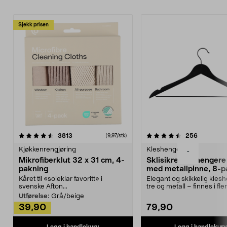
Sjekk prisen
4.5av 5 stjerner
anmeldelser
4.5av 5 stjerner
anmeldels
3813
256
(9,97/stk)
Kjøkkenrengjøring
Kleshengere
-
Mikrofiberklut 32 x 31 cm, 4-
Sklisikre kleshengere 
pakning
med metallpinne, 8-p
Kåret til «soleklar favoritt» i
Elegant og skikkelig kles
svenske Afton...
tre og metall – finnes i fle
Kleshe...
Utførelse:
Grå/beige
39,90
79,90
Legg i handlekurv
Legg i handlekurv