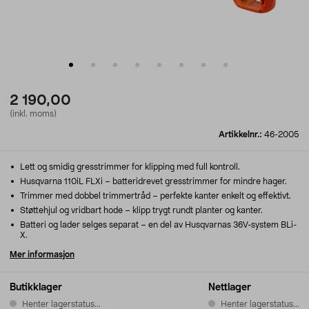
2 190,00
(inkl. moms)
Artikkelnr.:
46-2005
Lett og smidig gresstrimmer for klipping med full kontroll.
Husqvarna 110iL FLXi – batteridrevet gresstrimmer for mindre hager.
Trimmer med dobbel trimmertråd – perfekte kanter enkelt og effektivt.
Støttehjul og vridbart hode – klipp trygt rundt planter og kanter.
Batteri og lader selges separat – en del av Husqvarnas 36V-system BLi-
X.
Mer informasjon
Butikklager
Nettlager
Henter lagerstatus...
Henter lagerstatus...