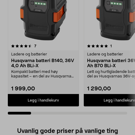
5.0av 5 stjerner
anmeldelser
4.5av 5 stjerner
anmeldelser
7
1
Ladere og batterier
Ladere og batterier
Husqvarna batteri B140, 36V
Husqvarna batteri 36
4,0 Ah BLi-X
Ah B70 BLi-X
Kompakt batteri med høy
Lett og hurtigladende batt
kapasitet – en del av Husqvarnas
del av Husqvarnas 36V-
36V-system BLi-X. Husqv...
BLi-X. Husqvarna...
1 999,00
1 290,00
Legg i handlekurv
Legg i handlekurv
Uvanlig gode priser på vanlige ting