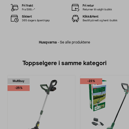
Fri frakt
Fri retur
Fra 599,–*
Returner til valgfri butikk
Sikkert
Klikk&Hent
365 dagers åpent kjøp
Bestill på nett og hent i butikk
Husqvarna
-
Se alle produktene
Toppselgere i samme kategori
Multibuy
-23%
-25%