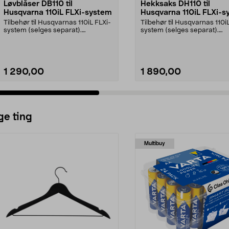
Løvblåser DB110 til
Hekksaks DH110 til
Husqvarna 110iL FLXi-system
Husqvarna 110iL FLXi-s
Tilbehør til Husqvarnas 110iL FLXi-
Tilbehør til Husqvarnas 110i
system (selges separat).
system (selges separat).
Husqvarna DB110 løvb...
Husqvarna DH110 hekk...
1 290,00
1 890,00
Legg i handlekurv
Legg i handlekurv
ge ting
Multibuy