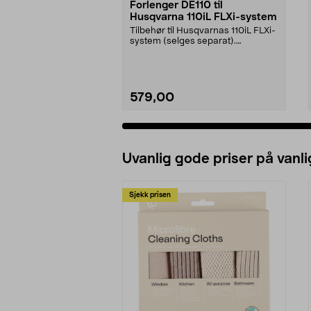
Forlenger DE110 til
Husqvarna 110iL FLXi-system
Tilbehør til Husqvarnas 110iL FLXi-
system (selges separat).
Husqvarna DE110 forl...
579,00
Legg i handlekurv
Uvanlig gode priser på vanli
Sjekk prisen