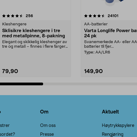
4.5av 5 stjerner
anmeldelser
4.5av 5 stjerner
anmeldels
256
24101
Kleshengere
AA-batterier
Sklisikre kleshengere i tre
Varta Longlife Power ba
med metallpinne, 8-pakning
24 pk
Elegant og skikkelig kleshenger av
Svanemerkede AA- eller A
tre og metall – finnes i flere farger.
batterier til fjer...
Kleshe...
Type:
AA/LR6
79,90
149,90
Legg i handlekurv
Legg i handlekurv
o
Om
Aktuelt
strer
Om oss
Høytrykkspylere
sordet?
Presse
Rengjøring