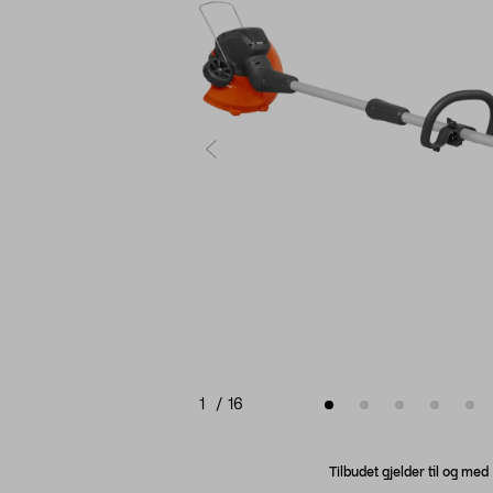
1
/
16
Tilbudet gjelder til og me