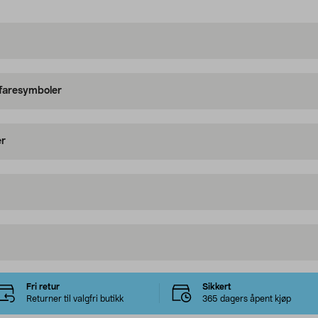
 faresymboler
er
Fri retur
Sikkert
Returner til valgfri butikk
365 dagers åpent kjøp