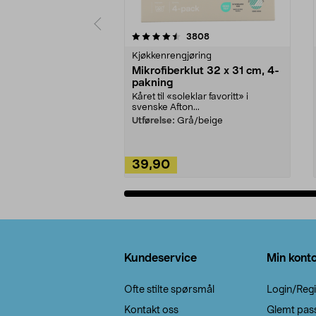
5av 5 stjerner
4.5av 5 stjerner
anmeldelser
3808
Kjøkkenrengjøring
Mikrofiberklut 32 x 31 cm, 4-
pakning
Kåret til «soleklar favoritt» i
svenske Afton...
Utførelse:
Grå/beige
39,90
Legg i handlekurv
Bunntekst
Kundeservice
Min kont
Ofte stilte spørsmål
Login/Regi
Kontakt oss
Glemt pas