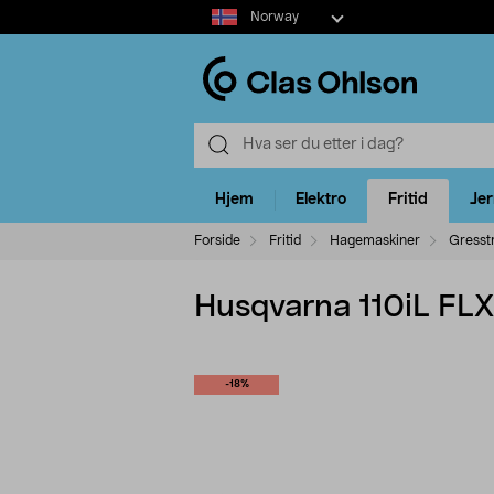
Select
Norway
market
Hjem
Elektro
Fritid
Je
Forside
Fritid
Hagemaskiner
Gresst
Husqvarna 110iL FLX
-18%