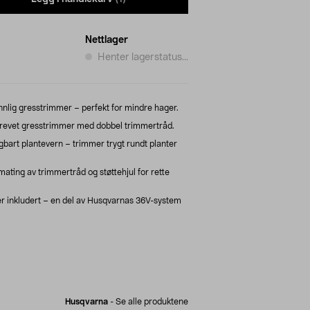
Nettlager
Henter lagerstatus...
ennlig gresstrimmer – perfekt for mindre hager.
drevet gresstrimmer med dobbel trimmertråd.
rt plantevern – trimmer trygt rundt planter
ing av trimmertråd og støttehjul for rette
der inkludert – en del av Husqvarnas 36V-system
Husqvarna
-
Se alle produktene