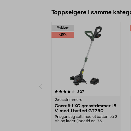
Toppselgere i samme katego
Multibuy
-25%
0 av 5 stjerner
4.5 av 5 stjerner
anmeldelser
307
Gresstrimmere
Cocraft LXC gresstrimmer 18
V, med 1 batteri GT250
Prisgunstig sett med et batteri på 2
Ah og lader (ladetid ca. 75
minutter). Cocr...