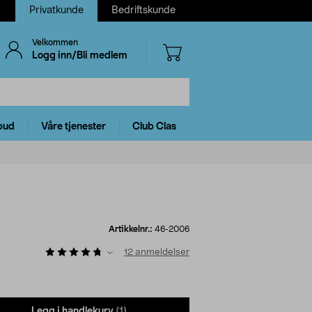
Privatkunde
Bedriftskunde
Velkommen
Logg inn/Bli medlem
bud
Våre tjenester
Club Clas
Artikkelnr.:
46-2006
12
anmeldelser
Legg i handlekurv
(1)