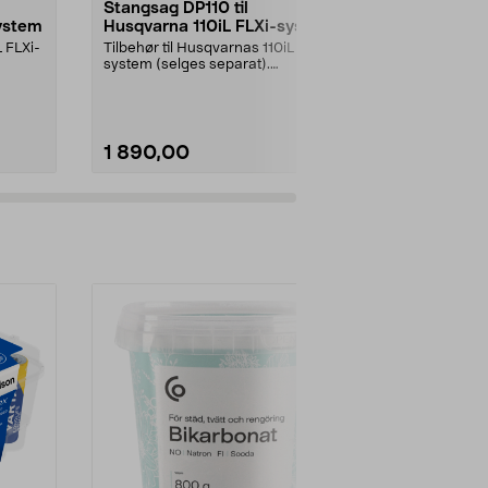
Stangsag DP110 til
Husqvarna 
ystem
Husqvarna 110iL FLXi-system
A15B til gr
pakning
L FLXi-
Tilbehør til Husqvarnas 110iL FLXi-
Trådkassett 
system (selges separat).
trådmating – 
Husqvarna DP110 stan...
Husqvarna A15
1 890,00
249,90
Legg i handlekurv
Legg 