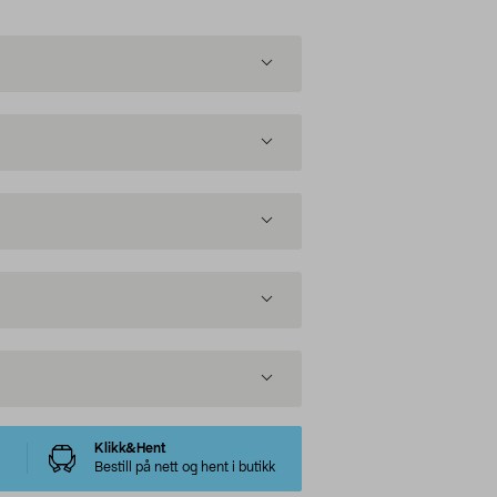
Klikk&Hent
Bestill på nett og hent i butikk