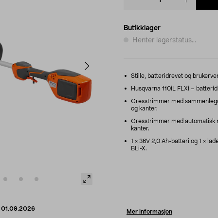
quantity
Butikklager
Henter lagerstatus...
Stille, batteridrevet og brukerv
Husqvarna 110iL FLXi – batteri
Gresstrimmer med sammenleggba
og kanter.
Gresstrimmer med automatisk mat
kanter.
1 × 36V 2,0 Ah-batteri og 1 × la
BLi-X.
d
01.09.2026
Mer informasjon