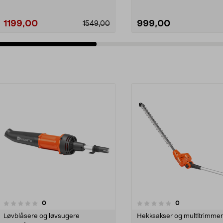
1199,00
999,00
1549,00
anmeldelser
anmeldelser
0
0
0.0 av 5 stjerner
0.0 av 5 stjerner
Løvblåsere og løvsugere
Hekksakser og multitrimme