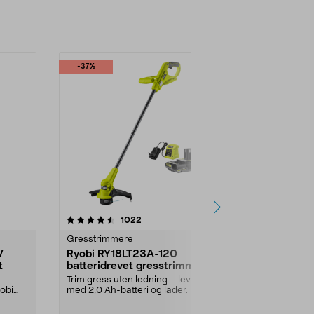
-37%
-25%
4.5 av 5 stjerner
anmeldelser
4.5
1022
4
Gresstrimmere
Gresstrimme
V
Ryobi RY18LT23A-120
Ryobi RLT
t
batteridrevet gresstrimmer
batteridrev
18 V
18 V
Trim gress uten ledning – leveres
Trim gress ut
yobi
med 2,0 Ah-batteri og lader. Ryobi
batteri og lad
RY18LT23A-1...
RLT183225 – ..