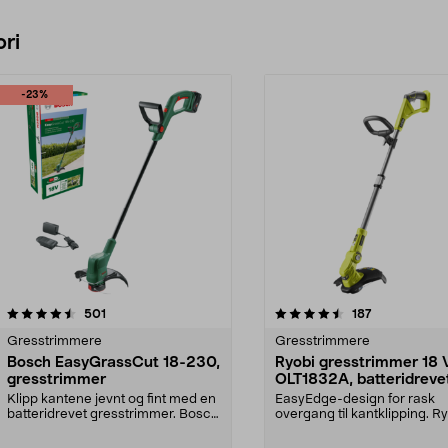
ri
-23%
4.5 av 5 stjerner
anmeldelser
4.5 av 5 stjerner
anmeldelser
501
187
Gresstrimmere
Gresstrimmere
Bosch EasyGrassCut 18-230,
Ryobi gresstrimmer 18 
gresstrimmer
OLT1832A, batteridreve
Klipp kantene jevnt og fint med en
EasyEdge-design for rask
batteridrevet gresstrimmer. Bosch
overgang til kantklipping. R
batteridrev...
OLT1832A – gressklippe...