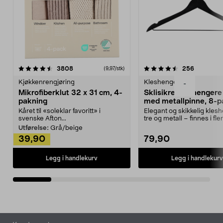
4.5av 5 stjerner
anmeldelser
4.5av 5 stjerner
anmeldels
3808
256
(9,97/stk)
Kjøkkenrengjøring
Kleshengere
-
Mikrofiberklut 32 x 31 cm, 4-
Sklisikre kleshengere 
pakning
med metallpinne, 8-p
Kåret til «soleklar favoritt» i
Elegant og skikkelig kles
svenske Afton...
tre og metall – finnes i fle
Kleshe...
Utførelse:
Grå/beige
39,90
79,90
Legg i handlekurv
Legg i handlekurv
Bunntekst