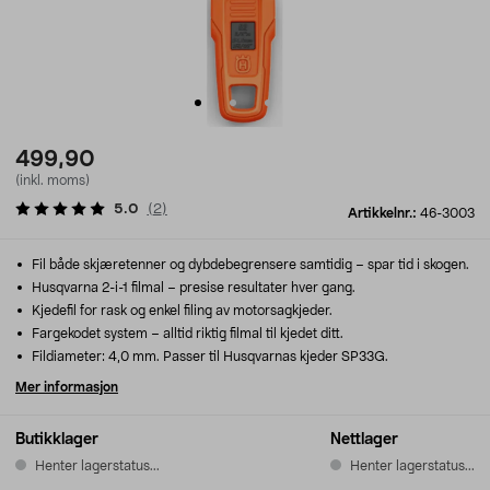
499,90
(inkl. moms)
5.0
(
2
)
Artikkelnr.:
46-3003
Fil både skjæretenner og dybdebegrensere samtidig – spar tid i skogen.
Husqvarna 2-i-1 filmal – presise resultater hver gang.
Kjedefil for rask og enkel filing av motorsagkjeder.
Fargekodet system – alltid riktig filmal til kjedet ditt.
Fildiameter: 4,0 mm. Passer til Husqvarnas kjeder SP33G.
Mer informasjon
Butikklager
Nettlager
Henter lagerstatus...
Henter lagerstatus...