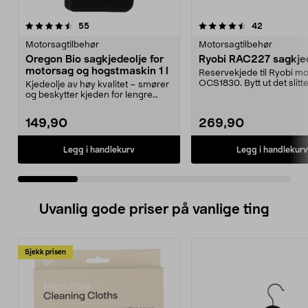
4.5 av 5 stjerner
anmeldelser
4.5 av 5 stjerner
anmeldelse
55
42
Motorsagtilbehør
Motorsagtilbehør
Oregon Bio sagkjedeolje for
Ryobi RAC227 sagkje
motorsag og hogstmaskin 1 l
Reservekjede til Ryobi m
OCS1830. Bytt ut det slitt
Kjedeolje av høy kvalitet – smører
og sag letter...
og beskytter kjeden for lengre
levetid. Orego...
149,90
269,90
Legg i handlekurv
Legg i handlekurv
Uvanlig gode priser på vanlige ting
Sjekk prisen