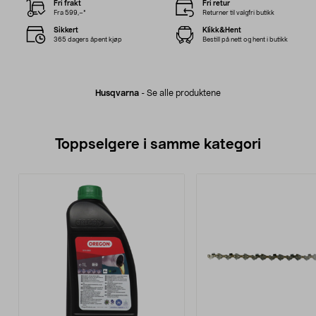
Fri frakt
Fri retur
Fra 599,–*
Returner til valgfri butikk
Sikkert
Klikk&Hent
365 dagers åpent kjøp
Bestill på nett og hent i butikk
Husqvarna
-
Se alle produktene
Toppselgere i samme kategori