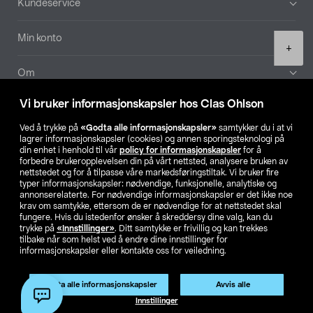
Kundeservice
Min konto
Product
+
quantity
Om
Vi bruker informasjonskapsler hos Clas Ohlson
Aktuelt
Ved å trykke på
«Godta alle informasjonskapsler»
samtykker du i at vi
lagrer informasjonskapsler (cookies) og annen sporingsteknologi på
Våre selskaper
din enhet i henhold til vår
policy for informasjonskapsler
for å
forbedre brukeropplevelsen din på vårt nettsted, analysere bruken av
nettstedet og for å tilpasse våre markedsføringstiltak. Vi bruker fire
Finn din butikk
typer informasjonskapsler: nødvendige, funksjonelle, analytiske og
annonserelaterte. For nødvendige informasjonskapsler er det ikke noe
krav om samtykke, ettersom de er nødvendige for at nettstedet skal
SE
NO
FI
fungere. Hvis du istedenfor ønsker å skreddersy dine valg, kan du
trykke på
«Innstillinger»
. Ditt samtykke er frivillig og kan trekkes
tilbake når som helst ved å endre dine innstillinger for
informasjonskapsler eller kontakte oss for veiledning.
Godta alle informasjonskapsler
Avvis alle
Legg i handlekurv
(1)
Innstillinger
Privacy statement
Medlemsvilkår
Kjøpsvilkår
For bedrifter