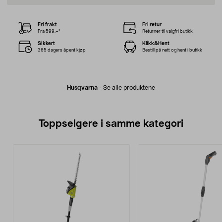
Fri frakt
Fri retur
Fra 599,–*
Returner til valgfri butikk
Sikkert
Klikk&Hent
365 dagers åpent kjøp
Bestill på nett og hent i butikk
Husqvarna
-
Se alle produktene
Toppselgere i samme kategori