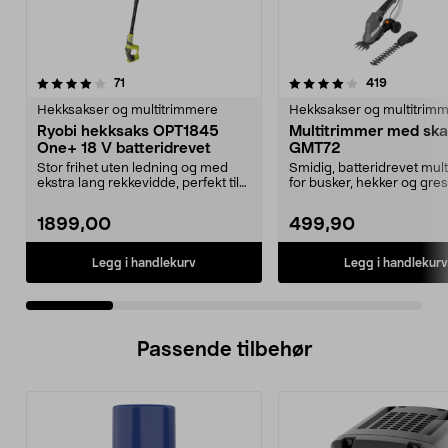
4.0 av 5 stjerner
anmeldelser
4.5 av 5 stjerner
anmeldels
71
419
Hekksakser og multitrimmere
Hekksakser og multitrim
Ryobi hekksaks OPT1845
Multitrimmer med skaf
One+ 18 V batteridrevet
GMT72
Stor frihet uten ledning og med
Smidig, batteridrevet mul
ekstra lang rekkevidde, perfekt til
for busker, hekker og gre
høye hekker....
Løstagbart...
1899,00
499,90
Legg i handlekurv
Legg i handlekurv
Passende tilbehør