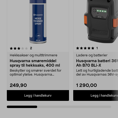
5.0av 5 stjerner
anmeldelser
4.5av 5 stjerner
anmeldelser
2
1
Hekksakser og multitrimmere
Ladere og batterier
Husqvarna smøremiddel
Husqvarna batteri 36
spray til hekksaks, 400 ml
Ah B70 BLi-X
Beskytter og smører sverdet for
Lett og hurtigladende batt
optimal ytelse. Husqvarna
del av Husqvarnas 36V-
smørespray – reduserer...
BLi-X. Husqvarna...
249,90
1 290,00
Legg i handlekurv
Legg i handlekurv