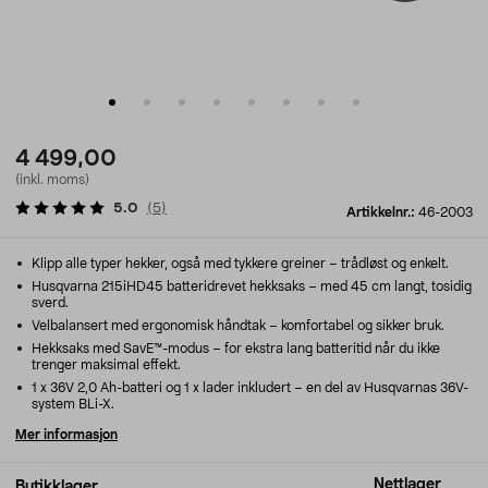
4 499,00
(inkl. moms)
5.0
(
5
)
Artikkelnr.:
46-2003
Klipp alle typer hekker, også med tykkere greiner – trådløst og enkelt.
Husqvarna 215iHD45 batteridrevet hekksaks – med 45 cm langt, tosidig
sverd.
Velbalansert med ergonomisk håndtak – komfortabel og sikker bruk.
Hekksaks med SavE™-modus – for ekstra lang batteritid når du ikke
trenger maksimal effekt.
1 x 36V 2,0 Ah-batteri og 1 x lader inkludert – en del av Husqvarnas 36V-
system BLi-X.
Mer informasjon
Nettlager
Butikklager