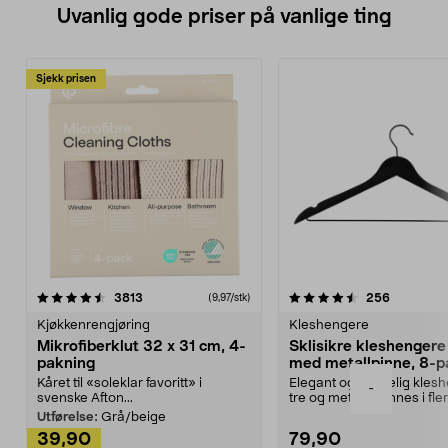
Uvanlig gode priser på vanlige ting
Sjekk prisen
4.5av 5 stjerner
anmeldelser
4.5av 5 stjerner
anmeldels
3813
256
(9,97/stk)
Kjøkkenrengjøring
Kleshengere
Mikrofiberklut 32 x 31 cm, 4-
Sklisikre kleshengere 
pakning
med metallpinne, 8-p
Kåret til «soleklar favoritt» i
Elegant og skikkelig kles
-
svenske Afton...
tre og metall – finnes i fle
Kleshe...
Utførelse:
Grå/beige
39,90
79,90