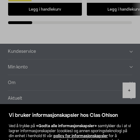
Legg i handlekurv
Legg i handlekurv
Bunntekst
Kundeservice
Min konto
Om
Product
+
quantity
Aktuelt
Våre selskaper
Vi bruker informasjonskapsler hos Clas Ohlson
Ved å trykke på
«Godta alle informasjonskapsler»
samtykker du i at vi
Finn din butikk
lagrer informasjonskapsler (cookies) og annen sporingsteknologi på
din enhet i henhold til vår
policy for informasjonskapsler
for å