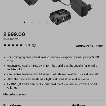
2 999,00
(inkl. moms)
5.0
(
2
)
Artikkelnr.:
46-2012
For smidig og presis beskjæring i hagen – kapper greiner på opptil 30
mm.
Husqvarna Aspire™ PS30X-P4A – batteridrevet hagesaks for mindre
vedlikehold.
Kan brukes både håndholdt eller med teleskopskaft for høy rekkevidde.
Utskiftbart øvre skjæreblad – bytt raskt ved slitasje eller skade.
1 x 18V 2,0 Ah-batteri og 1 x lader inkludert – en del av Power For All
Alliance.
Mer informasjon
Butikklager
Nettlager