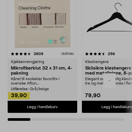
4.5av 5 stjerner
anmeldelser
4.5av 5 stjerner
anmeldels
3809
256
(9,97/stk)
Kjøkkenrengjøring
Kleshengere
Mikrofiberklut 32 x 31 cm, 4-
Sklisikre kleshengere 
pakning
med metallpinne, 8-p
Kåret til «soleklar favoritt» i
Elegant og skikkelig kles
-
svenske Afton...
tre og metall – finnes i fle
Kleshe...
Utførelse:
Grå/beige
39,90
79,90
Legg i handlekurv
Legg i handlekurv