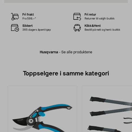
Fri frakt
Fri retur
Fra 599,–*
Returner til valgfri butikk
Sikkert
Klikk&Hent
365 dagers åpent kjøp
Bestill på nett og hent i butikk
Husqvarna
-
Se alle produktene
Toppselgere i samme kategori