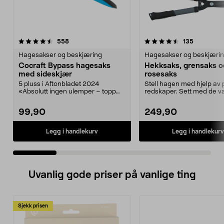
4.5 av 5 stjerner
anmeldelser
5.0 av 5 stjerner
anmeldels
558
135
Hagesakser og beskjæring
Hagesakser og beskjæri
Cocraft Bypass hagesaks
Hekksaks, grensaks o
med sideskjær
rosesaks
5 pluss i Aftonbladet 2024
Stell hagen med hjelp av 
«Absolutt ingen ulemper – topp
redskaper. Sett med de va
produkt!». Stell bloms...
verktøyene d...
99,90
249,90
Legg i handlekurv
Legg i handlekurv
Uvanlig gode priser på vanlige ting
Sjekk prisen