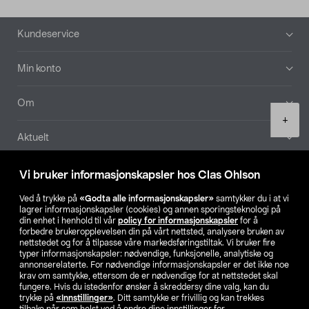
Bunntekst
Kundeservice
Min konto
Om
Product
+
quantity
Aktuelt
Våre selskaper
Vi bruker informasjonskapsler hos Clas Ohlson
Ved å trykke på
«Godta alle informasjonskapsler»
samtykker du i at vi
Finn din butikk
lagrer informasjonskapsler (cookies) og annen sporingsteknologi på
din enhet i henhold til vår
policy for informasjonskapsler
for å
forbedre brukeropplevelsen din på vårt nettsted, analysere bruken av
SE
NO
FI
nettstedet og for å tilpasse våre markedsføringstiltak. Vi bruker fire
typer informasjonskapsler: nødvendige, funksjonelle, analytiske og
annonserelaterte. For nødvendige informasjonskapsler er det ikke noe
krav om samtykke, ettersom de er nødvendige for at nettstedet skal
fungere. Hvis du istedenfor ønsker å skreddersy dine valg, kan du
trykke på
«Innstillinger»
. Ditt samtykke er frivillig og kan trekkes