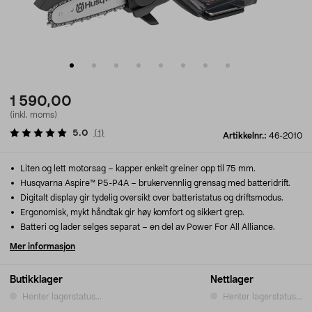
1 590,00
(inkl. moms)
5.0
(
1
)
Artikkelnr.:
46-2010
Liten og lett motorsag – kapper enkelt greiner opp til 75 mm.
Husqvarna Aspire™ P5-P4A – brukervennlig grensag med batteridrift.
Digitalt display gir tydelig oversikt over batteristatus og driftsmodus.
Ergonomisk, mykt håndtak gir høy komfort og sikkert grep.
Batteri og lader selges separat – en del av Power For All Alliance.
Mer informasjon
Butikklager
Nettlager
Henter lagerstatus...
Henter lagerstatus...