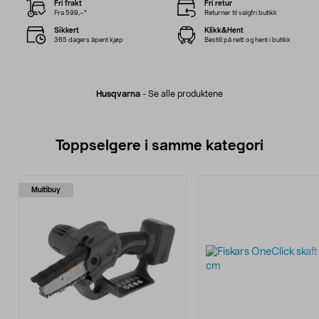
Fri frakt
Fri retur
Fra 599,–*
Returner til valgfri butikk
Sikkert
Klikk&Hent
365 dagers åpent kjøp
Bestill på nett og hent i butikk
Husqvarna
-
Se alle produktene
Toppselgere i samme kategori
Multibuy