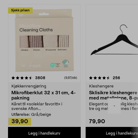
Sjekk prisen
4.5av 5 stjerner
anmeldelser
4.5av 5 stjerner
anmeldels
3808
256
(9,97/stk)
Kjøkkenrengjøring
Kleshengere
Mikrofiberklut 32 x 31 cm, 4-
Sklisikre kleshengere 
pakning
med metallpinne, 8-p
Kåret til «soleklar favoritt» i
Elegant og skikkelig kles
-
svenske Afton...
tre og metall – finnes i fle
Kleshe...
Utførelse:
Grå/beige
39,90
79,90
Legg i handlekurv
Legg i handlekurv