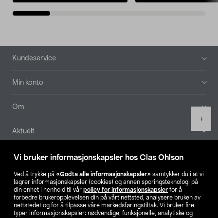
Bunntekst
Kundeservice
Min konto
Om
Product
+
quantity
Aktuelt
Våre selskaper
Vi bruker informasjonskapsler hos Clas Ohlson
Ved å trykke på
«Godta alle informasjonskapsler»
samtykker du i at vi
Finn din butikk
lagrer informasjonskapsler (cookies) og annen sporingsteknologi på
din enhet i henhold til vår
policy for informasjonskapsler
for å
forbedre brukeropplevelsen din på vårt nettsted, analysere bruken av
SE
NO
FI
nettstedet og for å tilpasse våre markedsføringstiltak. Vi bruker fire
typer informasjonskapsler: nødvendige, funksjonelle, analytiske og