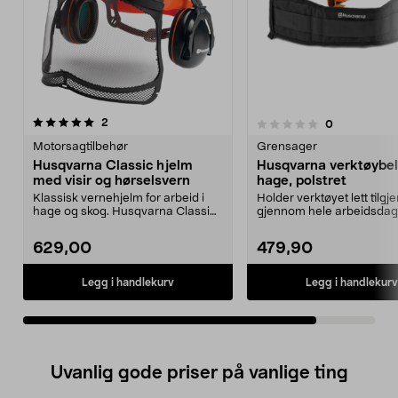
anmeldelser
2
anmeldelser
0
0.0 av 5 stjerner
Motorsagtilbehør
Grensager
Husqvarna Classic hjelm
Husqvarna verktøybel
med visir og hørselsvern
hage, polstret
Klassisk vernehjelm for arbeid i
Holder verktøyet lett tilgj
hage og skog. Husqvarna Classic
gjennom hele arbeidsdag
hjelm – med hør...
Husqvarna verktøyb...
629,00
479,90
Legg i handlekurv
Legg i handlekurv
Uvanlig gode priser på vanlige ting