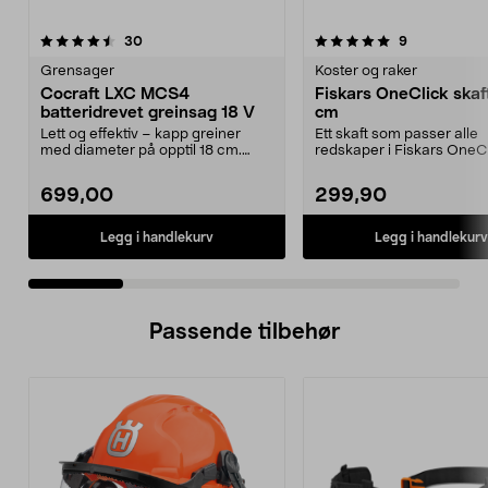
5.0 av 5 stjerner
anmeldelser
4.5 av 5 stjerner
anmeldelser
30
9
Grensager
Koster og raker
Cocraft LXC MCS4
Fiskars OneClick skaft
batteridrevet greinsag 18 V
cm
Lett og effektiv – kapp greiner
Ett skaft som passer alle
med diameter på opptil 18 cm.
redskaper i Fiskars OneCl
Cocraft LXC MCS4 –...
system. Fiskars OneClick-.
699,00
299,90
Legg i handlekurv
Legg i handlekurv
Passende tilbehør