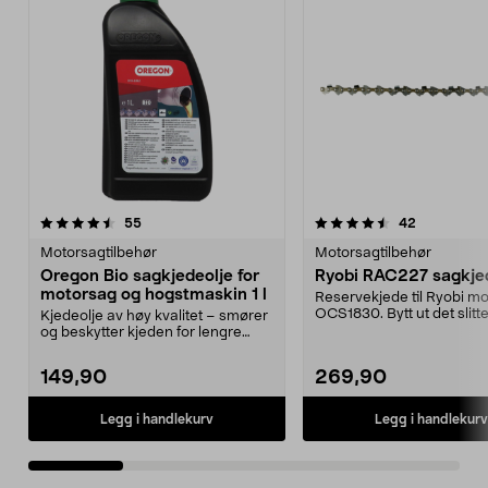
4.5 av 5 stjerner
anmeldelser
4.5 av 5 stjerner
anmeldelse
55
42
Motorsagtilbehør
Motorsagtilbehør
Oregon Bio sagkjedeolje for
Ryobi RAC227 sagkje
motorsag og hogstmaskin 1 l
Reservekjede til Ryobi m
OCS1830. Bytt ut det slitt
Kjedeolje av høy kvalitet – smører
og sag letter...
og beskytter kjeden for lengre
levetid. Orego...
149,90
269,90
Legg i handlekurv
Legg i handlekurv