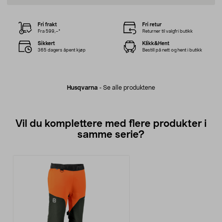
Fri frakt
Fri retur
Fra 599,–*
Returner til valgfri butikk
Sikkert
Klikk&Hent
365 dagers åpent kjøp
Bestill på nett og hent i butikk
Husqvarna
-
Se alle produktene
Vil du komplettere med flere produkter i
samme serie?