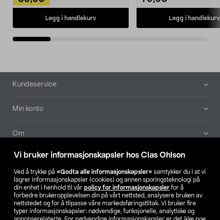
Legg i handlekurv
Legg i handlekurv
Bunntekst
Kundeservice
Min konto
Om
Vi bruker informasjonskapsler hos Clas Ohlson
Aktuelt
Ved å trykke på
«Godta alle informasjonskapsler»
samtykker du i at vi
lagrer informasjonskapsler (cookies) og annen sporingsteknologi på
Våre selskaper
din enhet i henhold til vår
policy for informasjonskapsler
for å
forbedre brukeropplevelsen din på vårt nettsted, analysere bruken av
nettstedet og for å tilpasse våre markedsføringstiltak. Vi bruker fire
Finn din butikk
typer informasjonskapsler: nødvendige, funksjonelle, analytiske og
annonserelaterte. For nødvendige informasjonskapsler er det ikke noe