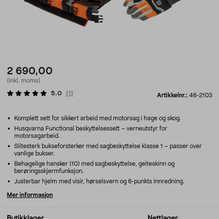
2 690,00
(inkl. moms)
5.0
(
1
)
Artikkelnr.:
46-2103
Komplett sett for sikkert arbeid med motorsag i hage og skog.
Husqvarna Functional beskyttelsessett – verneutstyr for
motorsagarbeid.
Slitesterk bukseforsterker med sagbeskyttelse klasse 1 – passer over
vanlige bukser.
Behagelige hansker (10) med sagbeskyttelse, geiteskinn og
berøringsskjermfunksjon.
Justerbar hjelm med visir, hørselsvern og 6-punkts innredning.
Mer informasjon
Butikklager
Nettlager