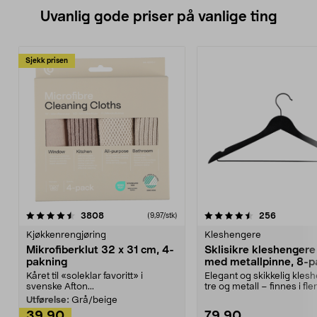
Uvanlig gode priser på vanlige ting
Sjekk prisen
4.5av 5 stjerner
anmeldelser
4.5av 5 stjerner
anmeldels
3808
256
(9,97/stk)
Kjøkkenrengjøring
Kleshengere
Mikrofiberklut 32 x 31 cm, 4-
Sklisikre kleshengere 
pakning
med metallpinne, 8-p
Kåret til «soleklar favoritt» i
Elegant og skikkelig kles
svenske Afton...
tre og metall – finnes i fle
Kleshe...
Utførelse:
Grå/beige
39,90
79,90