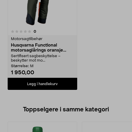
anmeldelser
0
Motorsagtilbehør
Husqvarna Functional
motorsaglårings oransje
Klasse 1
Sertifisert sagbeskyttelse –
beskytter mot mo...
Størrelse:
M
1 950,00
Legg i handlekurv
Toppselgere i samme kategori