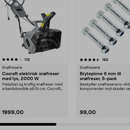
4.5 av 5 stjerner
anmeldelser
4.0 av 5 stjerner
anmeldelser
172
162
Snøfresere
Snøfresere
Cocraft elektrisk snøfreser
Brytepinne 6 mm til
med lys, 2000 W
snøfreser, 5-pack
Fleksibel og kraftig snøfreser med
Beskytter snøfreserens vikt
arbeidsbredde på 51 cm. Cocraft
komponenter mot skader v
snøfreser på ...
blokkering. Enkel å by...
1999,00
99,00