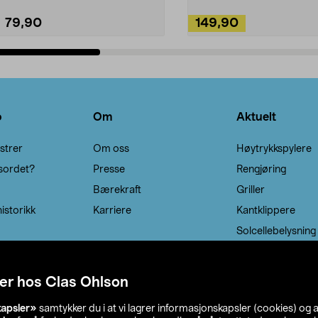
79,90
149,90
Legg i handlekurv
Legg i handlekurv
o
Om
Aktuelt
strer
Om oss
Høytrykkspylere
sordet?
Presse
Rengjøring
Bærekraft
Griller
istorikk
Karriere
Kantklippere
Solcellebelysning
er hos Clas Ohlson
kapsler»
samtykker du i at vi lagrer informasjonskapsler (cookies) og 