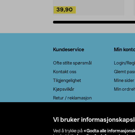
39,90
Legg i handlekurv
Bunntekst
Kundeservice
Min kont
Ofte stilte spørsmål
Login/Regi
Kontakt oss
Glemt pas
Tilgjengelighet
Mine sider
Kjøpsvilkår
Min ordreh
Retur / reklamasjon
EE-avfall
Cookie policy
Vi bruker informasjonskapsl
Leveringsalternativ
Ved å trykke på
«Godta alle informasjons