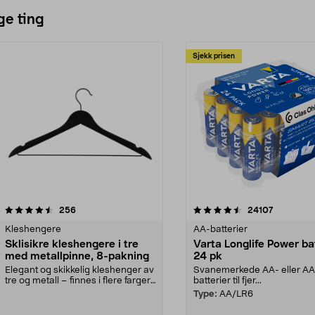
ge ting
Sjekk prisen
4.5av 5 stjerner
anmeldelser
4.5av 5 stjerner
anmeldels
256
24107
Kleshengere
AA-batterier
Sklisikre kleshengere i tre
Varta Longlife Power ba
med metallpinne, 8-pakning
24 pk
Elegant og skikkelig kleshenger av
Svanemerkede AA- eller A
tre og metall – finnes i flere farger.
batterier til fjer...
Kleshe...
Type:
AA/LR6