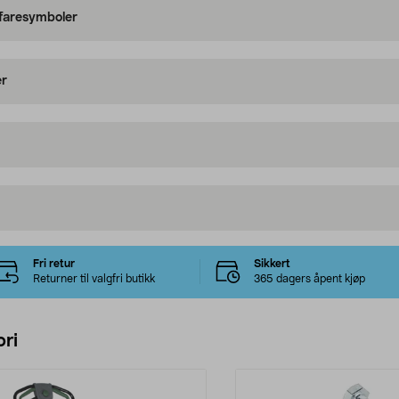
 faresymboler
er
Fri retur
Sikkert
Returner til valgfri butikk
365 dagers åpent kjøp
ri