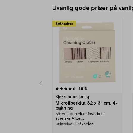
Uvanlig gode priser på vanli
Sjekk prisen
5av 5 stjerner
4.5av 5 stjerner
anmeldelser
3813
Kjøkkenrengjøring
Mikrofiberklut 32 x 31 cm, 4-
pakning
Kåret til «soleklar favoritt» i
svenske Afton...
Utførelse:
Grå/beige