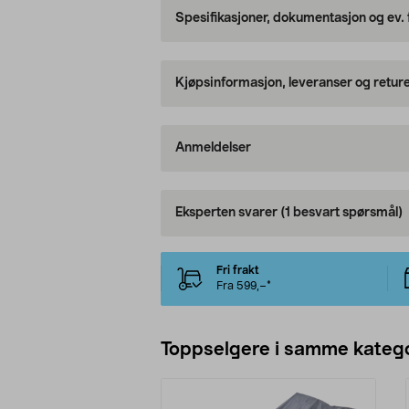
Spesifikasjoner, dokumentasjon og ev.
Kjøpsinformasjon, leveranser og retur
Anmeldelser
Eksperten svarer
(1 besvart spørsmål)
Fri frakt
Fra 599,–*
Toppselgere i samme katego