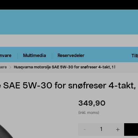
rnvare
Multimedia
Reservedeler
Til
sere
Husqvarna motorolje SAE 5W-30 for snøfreser 4-takt, 1 l
SAE 5W-30 for snøfreser 4-takt, 1
349,90
(inkl. moms)
Product
quantity