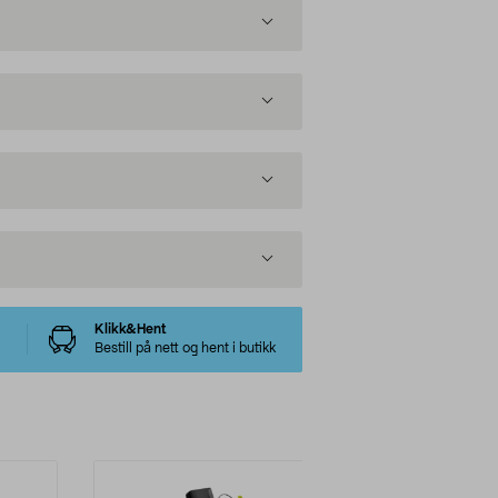
Klikk&Hent
Bestill på nett og hent i butikk