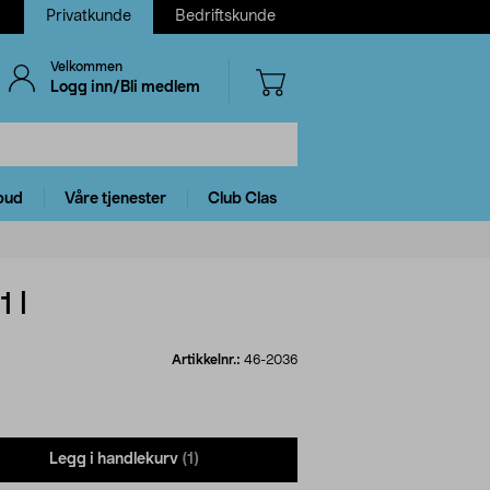
Privatkunde
Bedriftskunde
Velkommen
Logg inn/Bli medlem
bud
Våre tjenester
Club Clas
 l
Artikkelnr.:
46-2036
Legg i handlekurv
(1)