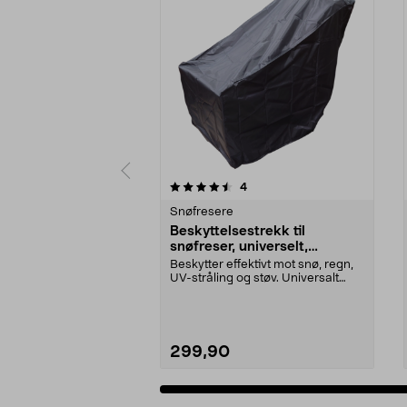
5 av 5 stjerner
4.0 av 5 stjerner
anmeldelser
4
Snøfresere
Beskyttelsestrekk til
snøfreser, universelt,
120x81x101 cm
Beskytter effektivt mot snø, regn,
UV-stråling og støv. Universalt
trekk som pas...
299,90