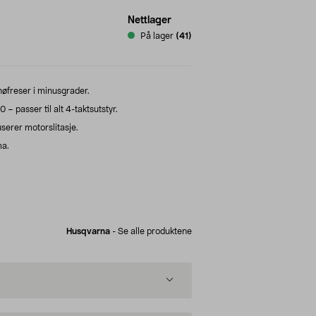
Nettlager
På lager
(41)
snøfreser i minusgrader.
 passer til alt 4-taktsutstyr.
userer motorslitasje.
ma.
Husqvarna
-
Se alle produktene