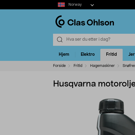
Select
Norway
market
Hjem
Elektro
Fritid
Je
Forside
Fritid
Hagemaskiner
Snøfre
Husqvarna motorolje 