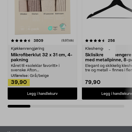
4.5av 5 stjerner
anmeldelser
4.5av 5 stjerner
anmeldels
3809
256
(9,97/stk)
Kjøkkenrengjøring
Kleshengere
-
Mikrofiberklut 32 x 31 cm, 4-
Sklisikre kleshengere 
pakning
med metallpinne, 8-p
Kåret til «soleklar favoritt» i
Elegant og skikkelig kles
svenske Afton...
tre og metall – finnes i fle
Kleshe...
Utførelse:
Grå/beige
39,90
79,90
Legg i handlekurv
Legg i handlekurv
Bunntekst