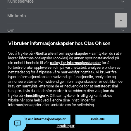
Kundeservice
Min konto
Product
+
quantity
Om
Vi bruker informasjonskapsler hos Clas Ohlson
Aktuelt
Ved å trykke på
«Godta alle informasjonskapsler»
samtykker du i at vi
lagrer informasjonskapsler (cookies) og annen sporingsteknologi på
Våre selskaper
din enhet i henhold til vår
policy for informasjonskapsler
for å
forbedre brukeropplevelsen din på vårt nettsted, analysere bruken av
nettstedet og for å tilpasse våre markedsføringstiltak. Vi bruker fire
Finn din butikk
typer informasjonskapsler: nødvendige, funksjonelle, analytiske og
annonserelaterte. For nødvendige informasjonskapsler er det ikke noe
krav om samtykke, ettersom de er nødvendige for at nettstedet skal
SE
NO
FI
fungere. Hvis du istedenfor ønsker å skreddersy dine valg, kan du
trykke på
«Innstillinger»
. Ditt samtykke er frivillig og kan trekkes
tilbake når som helst ved å endre dine innstillinger for
informasjonskapsler eller kontakte oss for veiledning.
Godta alle informasjonskapsler
Avvis alle
Legg i handlekurv
(1)
Innstillinger
Privacy statement
Medlemsvilkår
Kjøpsvilkår
For bedrifter