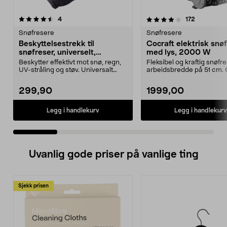
4.0 av 5 stjerner
anmeldelser
4.5 av 5 stjerner
anmeldels
4
172
Snøfresere
Snøfresere
Beskyttelsestrekk til
Cocraft elektrisk snø
snøfreser, universelt,
med lys, 2000 W
120x81x101 cm
Beskytter effektivt mot snø, regn,
Fleksibel og kraftig snøf
UV-stråling og støv. Universalt
arbeidsbredde på 51 cm. 
trekk som pas...
snøfreser på ...
299,90
1999,00
Legg i handlekurv
Legg i handlekurv
Uvanlig gode priser på vanlige ting
Sjekk prisen