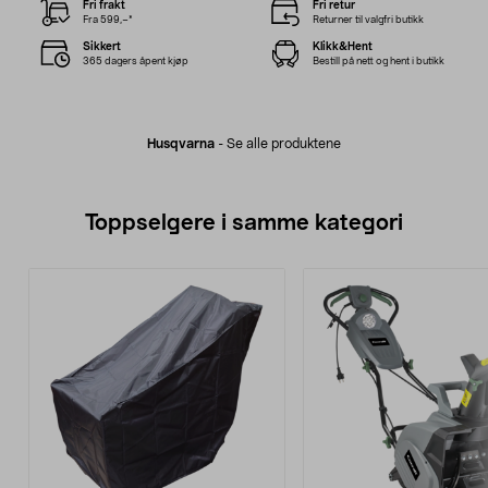
Fri frakt
Fri retur
Fra 599,–*
Returner til valgfri butikk
Sikkert
Klikk&Hent
365 dagers åpent kjøp
Bestill på nett og hent i butikk
Husqvarna
-
Se alle produktene
Toppselgere i samme kategori