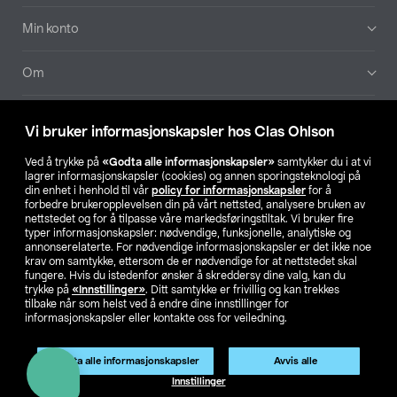
Min konto
Om
Aktuelt
Vi bruker informasjonskapsler hos Clas Ohlson
Våre selskaper
Ved å trykke på
«Godta alle informasjonskapsler»
samtykker du i at vi
lagrer informasjonskapsler (cookies) og annen sporingsteknologi på
din enhet i henhold til vår
policy for informasjonskapsler
for å
Finn din butikk
forbedre brukeropplevelsen din på vårt nettsted, analysere bruken av
nettstedet og for å tilpasse våre markedsføringstiltak. Vi bruker fire
typer informasjonskapsler: nødvendige, funksjonelle, analytiske og
annonserelaterte. For nødvendige informasjonskapsler er det ikke noe
SE
NO
FI
krav om samtykke, ettersom de er nødvendige for at nettstedet skal
fungere. Hvis du istedenfor ønsker å skreddersy dine valg, kan du
trykke på
«Innstillinger»
. Ditt samtykke er frivillig og kan trekkes
tilbake når som helst ved å endre dine innstillinger for
informasjonskapsler eller kontakte oss for veiledning.
Godta alle informasjonskapsler
Avvis alle
Privacy statement
Medlemsvilkår
Kjøpsvilkår
For bedrifter
Innstillinger
Endre til priser ekskl. moms