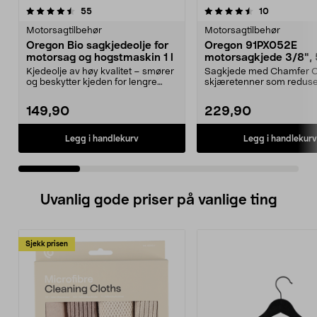
4.5 av 5 stjerner
anmeldelser
4.5 av 5 stjerner
anmeldelse
55
10
Motorsagtilbehør
Motorsagtilbehør
Oregon Bio sagkjedeolje for
Oregon 91PX052E
motorsag og hogstmaskin 1 l
motorsagkjede 3/8",
drivlenker
Kjedeolje av høy kvalitet – smører
Sagkjede med Chamfer C
og beskytter kjeden for lengre
skjæretenner som reduse
levetid. Orego...
vibrasjoner og gir god yt...
149,90
229,90
Legg i handlekurv
Legg i handlekurv
Uvanlig gode priser på vanlige ting
Sjekk prisen