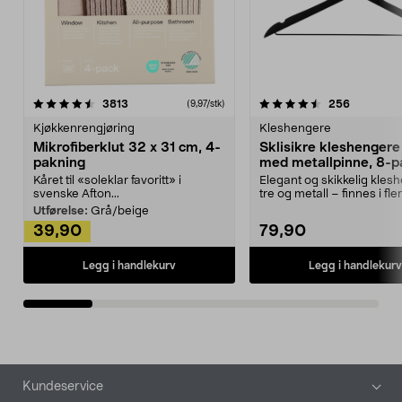
4.5av 5 stjerner
anmeldelser
4.5av 5 stjerner
anmeldels
3813
256
(9,97/stk)
Kjøkkenrengjøring
Kleshengere
Mikrofiberklut 32 x 31 cm, 4-
Sklisikre kleshengere 
pakning
med metallpinne, 8-p
Kåret til «soleklar favoritt» i
Elegant og skikkelig kles
svenske Afton...
tre og metall – finnes i fle
Kleshe...
Utførelse:
Grå/beige
39,90
79,90
Legg i handlekurv
Legg i handlekurv
Bunntekst
Kundeservice