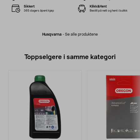
Sikkert
Klikk&Hent
365 dagers åpent kjøp
Bestill på nett og hent i butikk
Husqvarna
-
Se alle produktene
Toppselgere i samme kategori