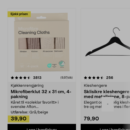
Sjekk prisen
4.5av 5 stjerner
anmeldelser
4.5av 5 stjerner
anmeldels
3813
256
(9,97/stk)
Kjøkkenrengjøring
Kleshengere
Mikrofiberklut 32 x 31 cm, 4-
Sklisikre kleshengere 
pakning
med metallpinne, 8-p
Kåret til «soleklar favoritt» i
Elegant og skikkelig kles
-
svenske Afton...
tre og metall – finnes i fle
Kleshe...
Utførelse:
Grå/beige
39,90
79,90
Legg i handlekurv
Legg i handlekurv