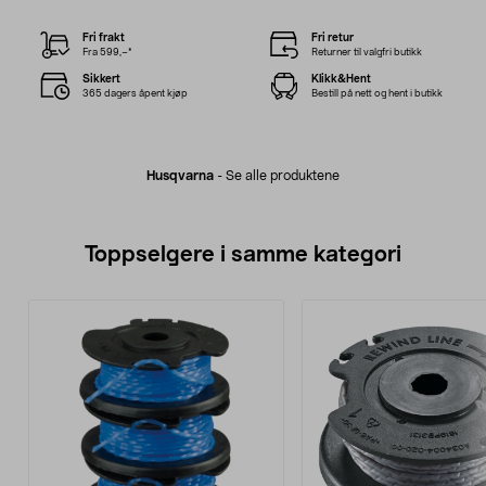
Fri frakt
Fri retur
Fra 599,–*
Returner til valgfri butikk
Sikkert
Klikk&Hent
365 dagers åpent kjøp
Bestill på nett og hent i butikk
Husqvarna
-
Se alle produktene
Toppselgere i samme kategori