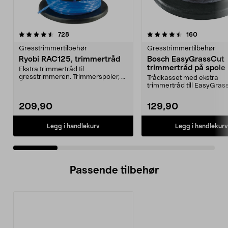
4.5 av 5 stjerner
anmeldelser
3.5 av 5 stjerner
anmeldels
728
160
Gresstrimmertilbehør
Gresstrimmertilbehør
Ryobi RAC125, trimmertråd
Bosch EasyGrassCut
trimmertråd på spole
Ekstra trimmertråd til
gresstrimmeren. Trimmerspoler, 3
Trådkasset med ekstra
stk. Passer til alle Ryo...
trimmertråd till EasyGras
EasyGrassCut 26, EasyGra
209,90
129,90
Legg i handlekurv
Legg i handlekurv
Passende tilbehør