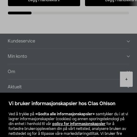
Bunntekst
Kundeservice
Min konto
Om
Product
+
quantity
Aktuelt
Våre selskaper
Vi bruker informasjonskapsler hos Clas Ohlson
Ved å trykke på
«Godta alle informasjonskapsler»
samtykker du i at vi
Finn din butikk
lagrer informasjonskapsler (cookies) og annen sporingsteknologi på
din enhet i henhold til vår
policy for informasjonskapsler
for å
forbedre brukeropplevelsen din på vårt nettsted, analysere bruken av
SE
NO
FI
nettstedet og for å tilpasse våre markedsføringstiltak. Vi bruker fire