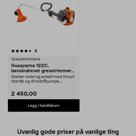
anmeldelser
8
Gresstrimmere
Husqvarna 122C,
bensindrevet gresstrimmer
med trimmertråd
Starter raskt og enkelt med Smart
Start® og drivstoffpumpe.
Husqvarna 122C – ben...
2 450,00
Legg i handlekurv
Uvanlig gode priser på vanlige ting