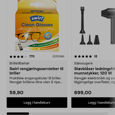
5.0 av 5 stjerner
anmeldelser
4.0 av 5 stjerner
anmeldelse
770
18
(2,00/stk)
Brilletilbehør
Støvsugere
Swirl rengjøringsservietter til
Støvblåser ledningsfr
briller
munnstykker, 120 W
Praktiske engangskluter til briller.
Rengjør elektronikk og va
Rengjør brillene dine uten å ripe
tilgjengelige overflater, o
eller ett...
opp badeleker...
59,90
699,00
Legg i handlekurv
Legg i handlekurv