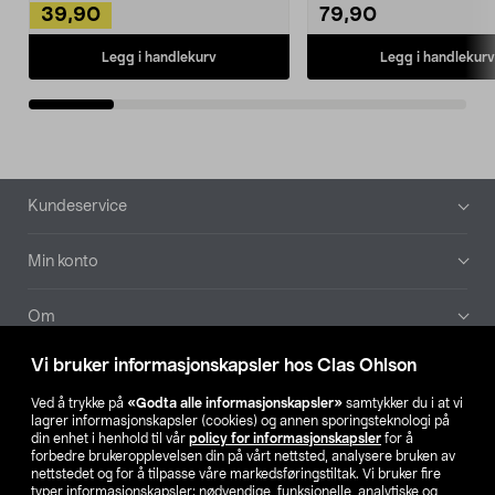
39,90
79,90
Legg i handlekurv
Legg i handlekurv
Bunntekst
Kundeservice
Min konto
Om
Vi bruker informasjonskapsler hos Clas Ohlson
Aktuelt
Ved å trykke på
«Godta alle informasjonskapsler»
samtykker du i at vi
lagrer informasjonskapsler (cookies) og annen sporingsteknologi på
Våre selskaper
din enhet i henhold til vår
policy for informasjonskapsler
for å
forbedre brukeropplevelsen din på vårt nettsted, analysere bruken av
nettstedet og for å tilpasse våre markedsføringstiltak. Vi bruker fire
Finn din butikk
typer informasjonskapsler: nødvendige, funksjonelle, analytiske og