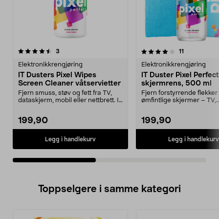
4.0av 5 stjerner
anmeldelser
3.0av 5 stjerner
anmeldelser
3
11
Elektronikkrengjøring
Elektronikkrengjøring
IT Dusters Pixel Wipes
IT Duster Pixel Perfect
Screen Cleaner våtservietter
skjermrens, 500 ml
Fjern smuss, støv og fett fra TV,
Fjern forstyrrende flekker 
dataskjerm, mobil eller nettbrett. IT
ømfintlige skjermer – TV,
Dusters ...
datamaskin, mobil m.m. ...
199,90
199,90
Legg i handlekurv
Legg i handlekurv
Toppselgere i samme kategori