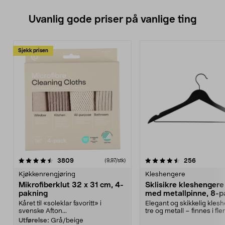
Uvanlig gode priser på vanlige ting
Sjekk prisen
4.5av 5 stjerner
anmeldelser
4.5av 5 stjerner
anmeldels
3809
256
(9,97/stk)
Kjøkkenrengjøring
Kleshengere
Mikrofiberklut 32 x 31 cm, 4-
Sklisikre kleshengere 
pakning
med metallpinne, 8-p
Kåret til «soleklar favoritt» i
Elegant og skikkelig kles
svenske Afton...
tre og metall – finnes i fle
Kleshe...
Utførelse:
Grå/beige