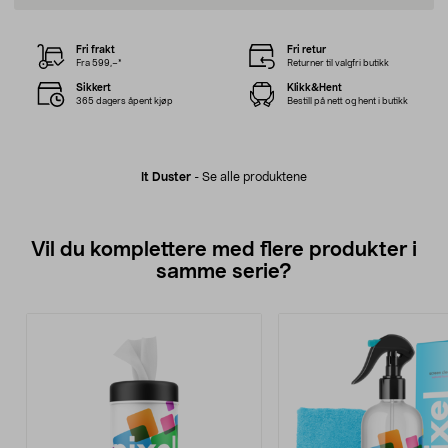
Fri frakt
Fri retur
Fra 599,–*
Returner til valgfri butikk
Sikkert
Klikk&Hent
365 dagers åpent kjøp
Bestill på nett og hent i butikk
It Duster
-
Se alle produktene
Vil du komplettere med flere produkter i
samme serie?