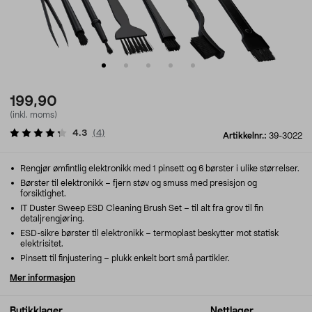
199,90
(inkl. moms)
4.3
(
4
)
Artikkelnr.:
39-3022
Rengjør ømfintlig elektronikk med 1 pinsett og 6 børster i ulike størrelser.
Børster til elektronikk – fjern støv og smuss med presisjon og
forsiktighet.
IT Duster Sweep ESD Cleaning Brush Set – til alt fra grov til fin
detaljrengjøring.
ESD-sikre børster til elektronikk – termoplast beskytter mot statisk
elektrisitet.
Pinsett til finjustering – plukk enkelt bort små partikler.
Mer informasjon
Butikklager
Nettlager