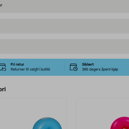
er
Fri retur
Sikkert
Returner til valgfri butikk
365 dagers åpent kjøp
ri