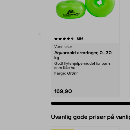
5 av 5 stjerner
4.5 av 5 stjerner
anmeldelser
856
Vannleker
Aquarapid armringer, 0–30
kg
Godt flytehjelpemiddel for barn
som ikke har ...
Farge:
Grønn
169,90
Uvanlig gode priser på vanli