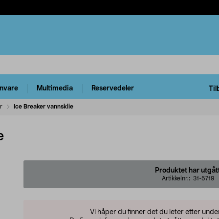
rnvare
Multimedia
Reservedeler
Til
r
Ice Breaker vannsklie
e
Produktet har utgåt
Artikkelnr.:
31-5719
Vi håper du finner det du leter etter und