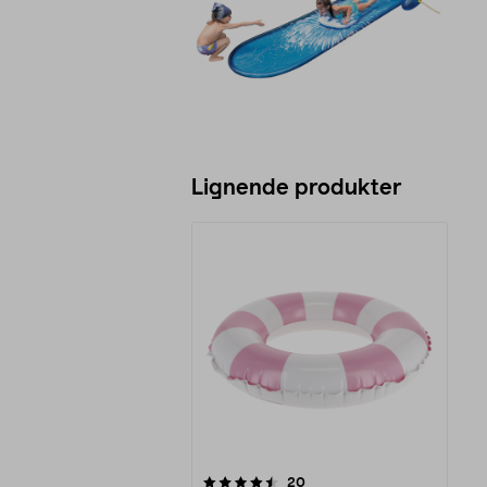
Lignende produkter
5av 5 stjerner
anmeldelser
20