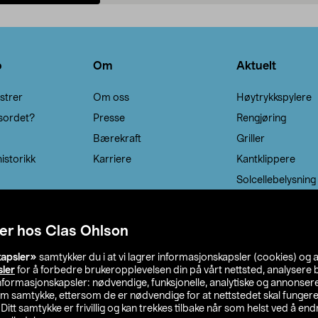
Legg i handlekurv
Legg i handlekurv
o
Om
Aktuelt
strer
Om oss
Høytrykkspylere
sordet?
Presse
Rengjøring
Bærekraft
Griller
istorikk
Karriere
Kantklippere
Solcellebelysning
er hos Clas Ohlson
kapsler»
samtykker du i at vi lagrer informasjonskapsler (cookies) og 
sler
for å forbedre brukeropplevelsen din på vårt nettsted, analysere b
 informasjonskapsler: nødvendige, funksjonelle, analytiske og annonse
om samtykke, ettersom de er nødvendige for at nettstedet skal fungere
. Ditt samtykke er frivillig og kan trekkes tilbake når som helst ved å endr