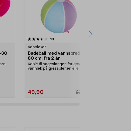
4.0 av 5 stjerner
anmeldelser
4.5
13
Vannleker
Vannleker
0–30
Badeball med vannspreder,
Oppblåsbar
80 cm, fra 2 år
x 1,5 m
barn
Koble til hageslangen for gøyal
La barna få av
vannlek på gressplenen eller i
sommervarmen
bassenget. Oppblå...
hagen slipper 
49,90
379,90
229,90