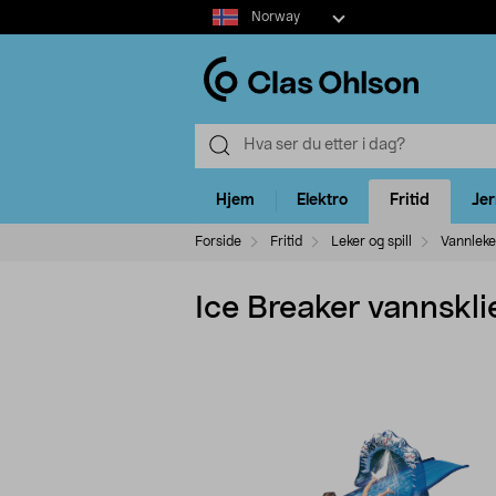
Select
Norway
market
Hjem
Elektro
Fritid
Je
Forside
Fritid
Leker og spill
Vannleke
Ice Breaker vannskli