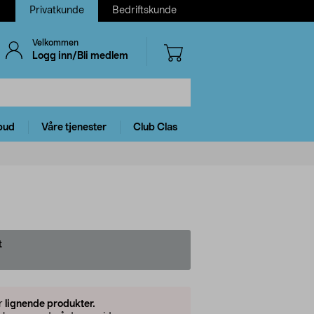
Privatkunde
Bedriftskunde
Velkommen
Logg inn/Bli medlem
bud
Våre tjenester
Club Clas
t
er
lignende produkter.