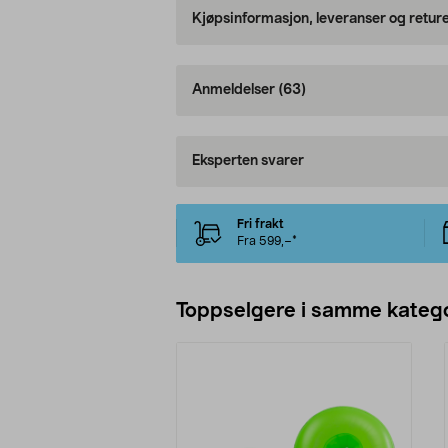
Kjøpsinformasjon, leveranser og retur
Anmeldelser
(63)
Eksperten svarer
Fri frakt
Fra 599,–*
Toppselgere i samme katego