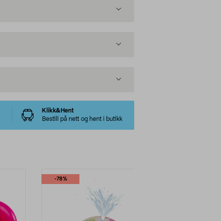
Klikk&Hent
Bestill på nett og hent i butikk
-78%