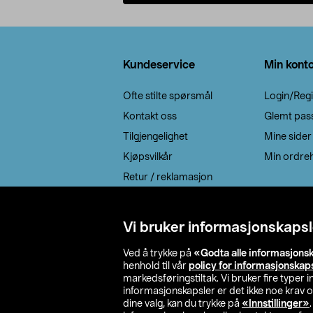
Legg i handlekurv
Bunntekst
Kundeservice
Min kont
Ofte stilte spørsmål
Login/Regi
Kontakt oss
Glemt pas
Tilgjengelighet
Mine sider
Kjøpsvilkår
Min ordreh
Retur / reklamasjon
EE-avfall
Cookie policy
Vi bruker informasjonskapsl
Leveringsalternativ
Ved å trykke på
«Godta alle informasjons
henhold til vår
policy for informasjonskap
markedsføringstiltak. Vi bruker fire typer
informasjonskapsler er det ikke noe krav 
dine valg, kan du trykke på
«Innstillinger»