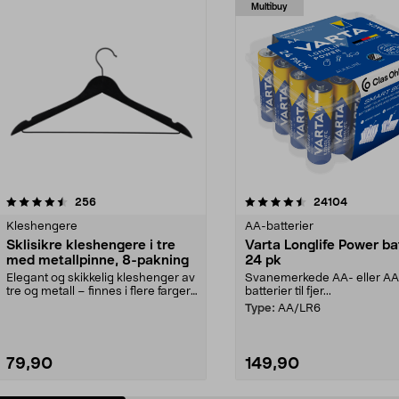
Multibuy
4.5av 5 stjerner
anmeldelser
4.5av 5 stjerner
anmeldels
256
24104
Kleshengere
AA-batterier
Sklisikre kleshengere i tre
Varta Longlife Power ba
med metallpinne, 8-pakning
24 pk
Elegant og skikkelig kleshenger av
Svanemerkede AA- eller A
tre og metall – finnes i flere farger.
batterier til fjer...
Kleshe...
Type:
AA/LR6
79,90
149,90