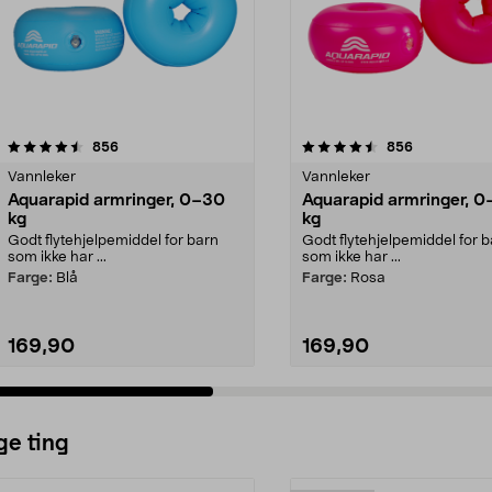
4.5 av 5 stjerner
anmeldelser
3.5 av 5 stjerner
anmeldelser
856
856
Vannleker
Vannleker
Aquarapid armringer, 0–30
Aquarapid armringer, 
kg
kg
Godt flytehjelpemiddel for barn
Godt flytehjelpemiddel for 
som ikke har ...
som ikke har ...
Farge:
Blå
Farge:
Rosa
169,90
169,90
ge ting