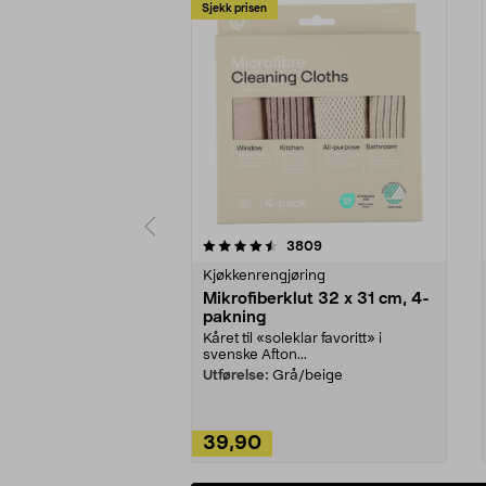
Sjekk prisen
5av 5 stjerner
4.5av 5 stjerner
anmeldelser
3809
Kjøkkenrengjøring
Mikrofiberklut 32 x 31 cm, 4-
pakning
Kåret til «soleklar favoritt» i
svenske Afton...
Utførelse:
Grå/beige
39,90