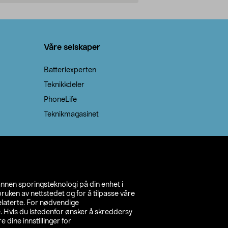
Legg i handlekurv
Legg 
Våre selskaper
Batteriexperten
Teknikkdeler
PhoneLife
Teknikmagasinet
annen sporingsteknologi på din enhet i
ruken av nettstedet og for å tilpasse våre
relaterte. For nødvendige
. Hvis du istedenfor ønsker å skreddersy
e dine innstillinger for